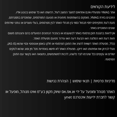
לידיעת הקוראים
אתר YMAG ומפעיליו אינם אחראים למוצר המוצג לעיל, רכישתו ו/או כל שימוש בנוגע אליו.
התכנים בזירת YMAG, מופקים בהשתתפות מימונית או מטעם המפרסמים, שמוזכרים במסגרתם.
מעת לעת מתקיימים יחסי תגמול כספי בין מנהלי האתר לבין מפרסמים, בעלי מוצרים או נותני שירותים
שונים המוזכרים באתר.
אין לראות בהצגת תוכן פרסומי באתר לכשעצמו או בעיבוד הנתונים המועלים בהם והצגתם משום
חוות דעת ו/או המלצה ו/או הבעת דעה ו/או עידוד מטעם מפעילת האתר.
ככלל, מפעילת האתר רשאית להציג את התוכן הפרסומי או חלקו באופן אוטומטי וכפי שהוא (AS-IS),
מבלי לבדוק את אמיתותו ו/או דיוקו. מפעילת האתר לא תישא באחריות מכל מין וסוג שהוא לנזקים
ישירים או עקיפים ככל שיגרמו לצד כלשהו, לרבות למשתמשים, כתוצאה ו/או בקשר עם התוכן
הפרסומי.
מדיניות פרטיות
|
תנאי שימוש
|
הצהרת נגישות
האתר מנוהל ומופעל על ידי או.אמ.אס שיווק מקוון בע"מ ואינו מנוהל, מופעל או
קשור לחברת ידיעות אינטרנט ynet