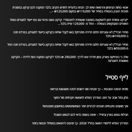
אנשי כוחות הביטחון והרפואה שימו לב: הנחה בלעדית לחודש הקרוב בלבד המקנה לכם קרקע במסגרת
תוכנית הענק בעפולה במחיר של ₪119,000 במקום ₪125,000 –...
״קרקע צמודת דופן להשקעה בשכונה שעומדת להיבנות!״: קרקע טאבו פרטי עם צפי ייעוד למגורים באחד
האזורים המבוקשים בעפולה – החל מ- 129,000 ש״ח בלבד...
מחירי הנדל”ן לא עוצרים! חלום הדירה מתרחק? בואו לקבל אחיזה בקרקע בייעוד למגורים, בפרדס חנה
ב-₪109,000 בלבד
מחירי הנדל”ן לא עוצרים! חלום הדירה מתרחק? בואו לקבל אחיזה בקרקע בייעוד למגורים, בפרדס חנה החל
מ-₪59,000 בלבד
שלב ב׳ בפרויקט פארק צפון חדרה יצא לדרך: 290,000 ₪ בלבד לקרקע המקנה זכות לדירה – הקרקע
מאושרת למגורים!
לייף סטייל
סודות ההזנה הטבעית – כך תבחרו סוגי דשנים לגינה משגשגת ובריאה
מלון בתל אביב על הים: המדריך המלא לחופשה יוקרתית מול החוף
איך מושגים פיננסיים הופכים לברורים יותר כשמשתמשים במחשבון משכנתא?
חבילות נופש בארץ ובחו״ל – איפה באמת כדאי לכם לנפוש השנה?
המדריך המלא ללימודי רפואה בחו”ל 2026: כך תהפכו לרופאים במסלול הבטוח ביותר