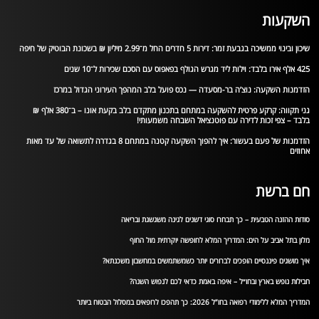
השקעות
שיכון ובינוי ממשיכה בגבעת זמר: דירות 5 חדרים החל מ־2.99 מיליון ₪ בשכונת הבוטיק של חיפה
425 אלף אירו בלבד: וילות ליד מגרש הגולף בפאפוס עם הסכם שכירות ל־10 שנים
הזדמנות השקעה: נוצ’ה בר-מסעדה — נכס פועל בלב המהפך העירוני הגדול במרכז
גני תקווה: קרקע פרטית להשקעה במתחם בתכנון מתקדם בלב בקעת אונו – ב־380 אלף ₪
בלבד – צפי זכות לדירה עם פוטנציאל השבחה משמעותי!
הזדמנות של פעם בעשור: איך להפוך השקעה קטנה במתחם 8 בגדרה לתשואה של עד מאות
אחוזים
חם ברשת
סודות ההזנה הטבעית – כך תבחרו סוגי דשנים לגינה משגשגת ובריאה
מלון בתל אביב על הים: המדריך המלא לחופשה יוקרתית מול החוף
איך מושגים פיננסיים הופכים לברורים יותר כשמשתמשים במחשבון משכנתא?
חבילות נופש בארץ ובחו״ל – איפה באמת כדאי לכם לנפוש השנה?
המדריך המלא ללימודי רפואה בחו”ל 2026: כך תהפכו לרופאים במסלול הבטוח ביותר