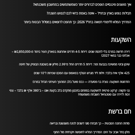
איך מושגים פיננסיים הופכים לברורים יותר כשמשתמשים במחשבון משכנתא?
חבילות נופש בארץ ובחו״ל – איפה באמת כדאי לכם לנפוש השנה?
המדריך המלא ללימודי רפואה בחו”ל 2026: כך תהפכו לרופאים במסלול הבטוח ביותר
השקעות
דירה חדשה במרכז בלי לחכות שנים: דירות 4-5 חדרים אחרונות בפארק העיר ביהוד מ-₪2,850,000 –
אכלוס כבר במאי 2027!
שיכון ובינוי ממשיכה בגבעת זמר: דירות 5 חדרים החל מ־2.99 מיליון ₪ בשכונת הבוטיק של חיפה
425 אלף אירו בלבד: וילות ליד מגרש הגולף בפאפוס עם הסכם שכירות ל־10 שנים
הזדמנות השקעה: נוצ’ה בר-מסעדה — נכס פועל בלב המהפך העירוני הגדול במרכז
גני תקווה: קרקע פרטית להשקעה במתחם בתכנון מתקדם בלב בקעת אונו – ב־380 אלף ₪ בלבד – צפי
זכות לדירה עם פוטנציאל השבחה משמעותי!
חם ברשת
סודות ההזנה הטבעית – כך תבחרו סוגי דשנים לגינה משגשגת ובריאה
מלון בתל אביב על הים: המדריך המלא לחופשה יוקרתית מול החוף