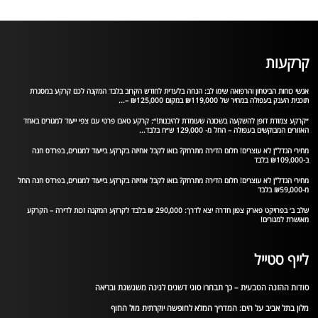
קרקעות
אנשי כוחות הביטחון והרפואה שימו לב: הנחה בלעדית לחודש הקרוב בלבד המקנה לכם קרקע במסגרת
תוכנית הענק בעפולה במחיר של ₪119,000 במקום ₪125,000 –...
״קרקע צמודת דופן להשקעה בשכונה שעומדת להיבנות!״: קרקע טאבו פרטי עם צפי ייעוד למגורים באחד
האזורים המבוקשים בעפולה – החל מ- 129,000 ש״ח בלבד...
מחירי הנדל”ן לא עוצרים! חלום הדירה מתרחק? בואו לקבל אחיזה בקרקע בייעוד למגורים, בפרדס חנה
ב-₪109,000 בלבד
מחירי הנדל”ן לא עוצרים! חלום הדירה מתרחק? בואו לקבל אחיזה בקרקע בייעוד למגורים, בפרדס חנה החל
מ-₪59,000 בלבד
שלב ב׳ בפרויקט פארק צפון חדרה יצא לדרך: 290,000 ₪ בלבד לקרקע המקנה זכות לדירה – הקרקע
מאושרת למגורים!
לייף סטייל
סודות ההזנה הטבעית – כך תבחרו סוגי דשנים לגינה משגשגת ובריאה
מלון בתל אביב על הים: המדריך המלא לחופשה יוקרתית מול החוף