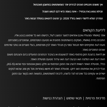
איך מושגים פיננסיים הופכים לברורים יותר כשמשתמשים במחשבון משכנתא?
חבילות נופש בארץ ובחו״ל – איפה באמת כדאי לכם לנפוש השנה?
המדריך המלא ללימודי רפואה בחו”ל 2026: כך תהפכו לרופאים במסלול הבטוח ביותר
לידיעת הקוראים
אתר YMAG ומפעיליו אינם אחראים למוצר המוצג לעיל, רכישתו ו/או כל שימוש בנוגע אליו.
התכנים בזירת YMAG, מופקים בהשתתפות מימונית או מטעם המפרסמים, שמוזכרים במסגרתם.
מעת לעת מתקיימים יחסי תגמול כספי בין מנהלי האתר לבין מפרסמים, בעלי מוצרים או נותני שירותים
שונים המוזכרים באתר.
אין לראות בהצגת תוכן פרסומי באתר לכשעצמו או בעיבוד הנתונים המועלים בהם והצגתם משום
חוות דעת ו/או המלצה ו/או הבעת דעה ו/או עידוד מטעם מפעילת האתר.
ככלל, מפעילת האתר רשאית להציג את התוכן הפרסומי או חלקו באופן אוטומטי וכפי שהוא (AS-IS),
מבלי לבדוק את אמיתותו ו/או דיוקו. מפעילת האתר לא תישא באחריות מכל מין וסוג שהוא לנזקים
ישירים או עקיפים ככל שיגרמו לצד כלשהו, לרבות למשתמשים, כתוצאה ו/או בקשר עם התוכן
הפרסומי.
מדיניות פרטיות
|
תנאי שימוש
|
הצהרת נגישות