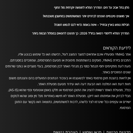
מלון בתל אביב על הים: המדריך המלא לחופשה יוקרתית מול החוף
איך מושגים פיננסיים הופכים לברורים יותר כשמשתמשים במחשבון משכנתא?
חבילות נופש בארץ ובחו״ל – איפה באמת כדאי לכם לנפוש השנה?
המדריך המלא ללימודי רפואה בחו”ל 2026: כך תהפכו לרופאים במסלול הבטוח ביותר
לידיעת הקוראים
אתר YMAG ומפעיליו אינם אחראים למוצר המוצג לעיל, רכישתו ו/או כל שימוש בנוגע אליו.
התכנים בזירת YMAG, מופקים בהשתתפות מימונית או מטעם המפרסמים, שמוזכרים במסגרתם.
מעת לעת מתקיימים יחסי תגמול כספי בין מנהלי האתר לבין מפרסמים, בעלי מוצרים או נותני שירותים
שונים המוזכרים באתר.
אין לראות בהצגת תוכן פרסומי באתר לכשעצמו או בעיבוד הנתונים המועלים בהם והצגתם משום
חוות דעת ו/או המלצה ו/או הבעת דעה ו/או עידוד מטעם מפעילת האתר.
ככלל, מפעילת האתר רשאית להציג את התוכן הפרסומי או חלקו באופן אוטומטי וכפי שהוא (AS-IS),
מבלי לבדוק את אמיתותו ו/או דיוקו. מפעילת האתר לא תישא באחריות מכל מין וסוג שהוא לנזקים
ישירים או עקיפים ככל שיגרמו לצד כלשהו, לרבות למשתמשים, כתוצאה ו/או בקשר עם התוכן
הפרסומי.
מדיניות פרטיות
|
תנאי שימוש
|
הצהרת נגישות