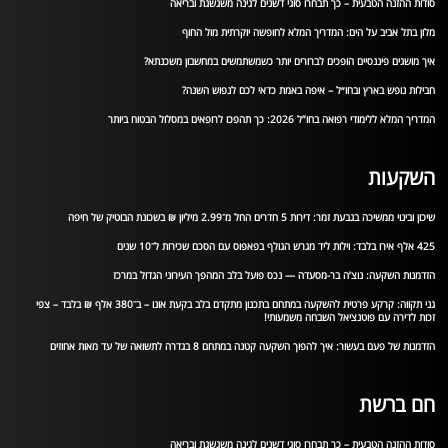
סודות ההזנה הטבעית – כך תבחרו סוגי דשנים לגינה משגשגת ובריאה
מלון בתל אביב על הים: המדריך המלא לחופשה יוקרתית מול החוף
איך מושגים פיננסיים הופכים לברורים יותר כשמשתמשים במחשבון משכנתא?
חבילות נופש בארץ ובחו״ל – איפה באמת כדאי לכם לנפוש השנה?
המדריך המלא ללימודי רפואה בחו”ל 2026: כך תהפכו לרופאים במסלול הבטוח ביותר
השקעות
שיכון ובינוי ממשיכה בגבעת זמר: דירות 5 חדרים החל מ־2.99 מיליון ₪ בשכונת הבוטיק של חיפה
425 אלף אירו בלבד: וילות ליד מגרש הגולף בפאפוס עם הסכם שכירות ל־10 שנים
הזדמנות השקעה: נוצ’ה בר-מסעדה — נכס פועל בלב המהפך העירוני הגדול במרכז
גני תקווה: קרקע פרטית להשקעה במתחם בתכנון מתקדם בלב בקעת אונו – ב־380 אלף ₪ בלבד – צפי
זכות לדירה עם פוטנציאל השבחה משמעותי!
הזדמנות של פעם בעשור: איך להפוך השקעה קטנה במתחם 8 בגדרה לתשואה של עד מאות אחוזים
חם ברשת
סודות ההזנה הטבעית – כך תבחרו סוגי דשנים לגינה משגשגת ובריאה