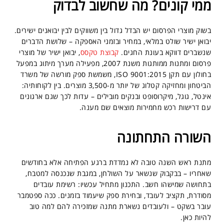
ממי קונים? מה שחשוב לבדוק
בשוק מוצרי הפרסום יש הבדל גדול בין משווקים לבין יבואנים ישירים.
יבואן ישיר שולט במלאי, במחיר ובזמני האספקה – שלושת הדברים
שנשברים דווקא בעונת החגים.
קבוצת טקסס
, יבואן ישיר של מוצרי
פרסום ומתנות ממותגות משנת 2007, מפעילה מערך מיתוג במפעל
בחולון עם תקן ISO 9001:2015, משמשת ספק מורשה של משרד
הביטחון ומחזיקה קטלוג של יותר מ-3,500 מוצרים. בין לקוחותיה:
אינטל, גוגל, מיקרוסופט ובנקים מובילים – עדות לכך שגם ארגונים
עם דרישות רכש מחמירות מוצאים שם מענה.
השורה התחתונה
מתנת ראש השנה טובה לא נמדדת ברגע הפתיחה אלא בחודשים
שאחריו – בבקבוק שנשאר על השולחן, במגבת שנכנסה למטבח,
בתחושה שמישהו חשב. התכנון מתחיל עכשיו: רשימת עובדים
מסודרת, תקציב לעובד, ובחירת ספק שיעמוד בזמנים. ככה ספטמבר
עובר בשקט – ולעובדים נשארת מתנה שמזכירה להם למה טוב
להיות כאן.