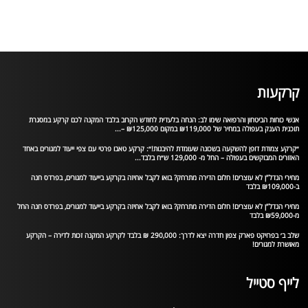
קרקעות
אנשי כוחות הביטחון והרפואה שימו לב: הנחה בלעדית לחודש הקרוב בלבד המקנה לכם קרקע במסגרת
תוכנית הענק בעפולה במחיר של ₪119,000 במקום ₪125,000 –...
״קרקע צמודת דופן להשקעה בשכונה שעומדת להיבנות!״: קרקע טאבו פרטי עם צפי ייעוד למגורים באחד
האזורים המבוקשים בעפולה – החל מ- 129,000 ש״ח בלבד...
מחירי הנדל”ן לא עוצרים! חלום הדירה מתרחק? בואו לקבל אחיזה בקרקע בייעוד למגורים, בפרדס חנה
ב-₪109,000 בלבד
מחירי הנדל”ן לא עוצרים! חלום הדירה מתרחק? בואו לקבל אחיזה בקרקע בייעוד למגורים, בפרדס חנה החל
מ-₪59,000 בלבד
שלב ב׳ בפרויקט פארק צפון חדרה יצא לדרך: 290,000 ₪ בלבד לקרקע המקנה זכות לדירה – הקרקע
מאושרת למגורים!
לייף סטייל