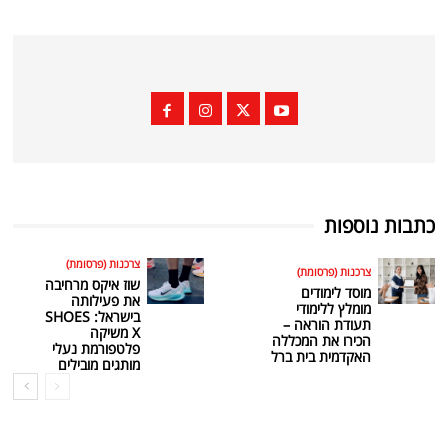
כתבות נוספות
צרכנות (פרסומת)
צרכנות (פרסומת)
שוז איקס מרחיבה
מוסד לימודים
את פעילותה
מומלץ ללימודי
בישראל: SHOES
תעודת הוראה –
X משיקה
הכירו את המכללה
פלטפורמת נעלי
האקדמית בית ברל
מותגים מובילים