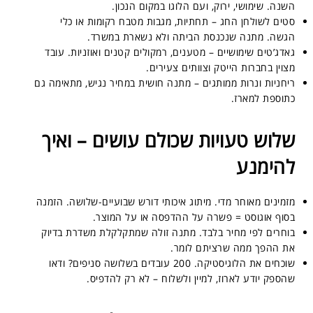
השנה. שימושי, ירוק, ועם הלוגו במקום הנכון.
סטים לשולחן החג – תחתיות, מגבות מטבח רקומות או כלי
הגשה. מתנה שנכנסת הביתה ולא נשארת במשרד.
גאדג’טים שימושיים – מטענים, רמקולים קטנים ואוזניות. עובד
מצוין בחברות הייטק וצוותים צעירים.
ריחניות ונרות ממותגים – מתנה חושית במחיר נגיש, מתאימה גם
כתוספת למארז.
שלוש טעויות שכולם עושים – ואיך
להימנע
מזמינים מאוחר מדי. מיתוג איכותי דורש שבועיים-שלושה. הזמנה
בסוף אוגוסט = פשרה על ההדפסה או על המוצר.
בוחרים לפי מחיר בלבד. מתנה זולה שמתקלקלת משדרת בדיוק
את ההפך ממה שרציתם לומר.
שוכחים את הלוגיסטיקה. 200 עובדים בשלושה סניפים? ודאו
שהספק יודע לארוז, למיין ולשלוח – לא רק להדפיס.