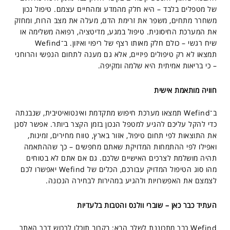
של מטפלים בלבד – היא חלק מהמדע ומהחיים עצמם. טיפול נכון
משחרר מתחים, משפר את זרימת הדם, מעלה את מצב הרוח, ומחזק
את המערכת החיסונית. טיפול במגע, מדיטציה, רפואה משלימה או
שיח רגשי – כולם חלק מאותו רצף של ריפוי ואיזון. ב־Wefind
תמצאו לא רק טיפולים פיזיים, אלא גם מענה לתחום הנפשי והרוחני
– כי בריאות אמיתית היא שלמה ומקיפה.
חוויה מותאמת אישית
ב־Wefind תמצאו מערכת חיפוש מתקדמת ואינטואיטיבית, שנבנתה
כדי להקל עליכם להגיע למטפל הנכון בזמן הקצר ביותר. אפשר לסנן
את התוצאות לפי תחום טיפול, אזור בארץ, טווח מחירים, זמינות,
ואפילו לפי ההתמחות המדויקת שאתם מחפשים – כך שההתאמה
תהיה מושלמת לצרכים האישיים שלכם. גם אם אתם לא בטוחים
מהו סוג הטיפול המדויק עבורכם, הכלים של Wefind יאפשרו לכם
לצמצם את האפשרויות ולהגיע במהירות לבחירה הנכונה.
העתיד כבר כאן – שוברי וולנס והטבות בלעדיות
Wefind כבר מתכוננת לשלב הבא: בקרוב תוכלו לרכוש דרך האתר