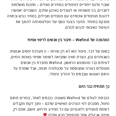
שוברי וולנס ייחודיים לטיפולים במחירים מוזלים – מתנות מושלמות
לחברים, בני משפחה או לעובדים בארגון שלכם. השוברים יאפשרו
ליהנות מטיפולים איכותיים עם מטפלים מובילים, במחיר נגיש ובחוויה
מפנקת במיוחד. מדובר בצעד נוסף של הפלטפורמה להפוך את
הטיפול האיכותי לנגיש לכולם.
המהפכה של Wefind – חיבור בין אנשים לריפוי אמיתי
בסופו של דבר, טיפול הוא לא רק שירות – זו מערכת יחסים אנושית.
כשבוחרים נכון, נוצרת חוויה שמביאה לשיפור אמיתי באיכות החיים,
לעיתים כבר מהמפגש הראשון. Wefind מחברת בין אנשים
ומטפלים בצורה שמבוססת על טכנולוגיה חכמה, אבל שומרת על
החום האנושי שבבסיס כל תהליך טיפולי.
כך תתחילו כבר היום
הכניסה לעולם של Wefind פשוטה: נכנסים לאתר, בוחרים תחום
טיפול, מסננים לפי הצרכים האישיים שלכם – ותוך דקות מקבלים
רשימת מטפלים רלוונטיים עם כל המידע הדרוש. משם, אתם רק
שיחה או קליק אחד מהטיפול הבא שלכם