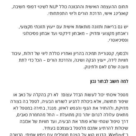
תחום ההעצמה האישית וההכוונה כולל NLP לשינוי דפוסי חשיבה,
קואצ’ינג אישי, הדרכת הורים וליווי התפתחותי.
יש גם בריאות ותזונה מותאמת אישית עם ייעוץ תזונתי מקצועי,
ו־אבחון מקצועי ומדויק – מאבחון דידקטי ועד אבחון פסיכולוגי
ופסיכיאטרי.
ולבסוף, קטגוריית תמיכה בהריון ואחריו כוללת ליווי של דולות, עיבוד
חוויות לידה, ייעוץ הנקה ושינה, והדרכת הורים – הכל כדי לתת
מענה שלם לאם ולתינוק.
למה חשוב לבחור נכון
מטפל איכותי יכול לעשות הבדל עצום! לא רק בהקלה על כאב או
שיפור תחושה, אלא ביכולת להגיע לשורש הבעיה, לטפל בה בצורה
מדויקת, ולהחזיר את הגוף והנפש לאיזון. מנגד, בחירה במטפל לא
מתאים עלולה לגרום יותר נזק מתועלת – החל מהחמרת כאבים,
דרך טיפול שטחי שלא פותר את הבעיה, ועד חוויות של אכזבה
שיכולות להרתיע אתכם מלטפל בעצמכם בעתיד.
ב־Wefind, הדגש הוא על הצגת מטפלים עם ניסיון אמיתי, הכשרה