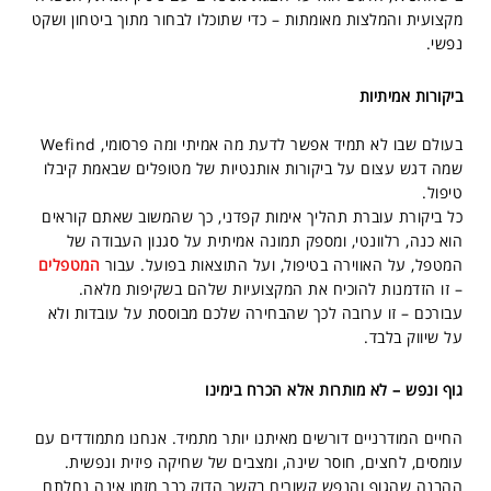
מקצועית והמלצות מאומתות – כדי שתוכלו לבחור מתוך ביטחון ושקט
נפשי.
ביקורות אמיתיות
בעולם שבו לא תמיד אפשר לדעת מה אמיתי ומה פרסומי, Wefind
שמה דגש עצום על ביקורות אותנטיות של מטופלים שבאמת קיבלו
טיפול.
כל ביקורת עוברת תהליך אימות קפדני, כך שהמשוב שאתם קוראים
הוא כנה, רלוונטי, ומספק תמונה אמיתית על סגנון העבודה של
המטפל, על האווירה בטיפול, ועל התוצאות בפועל. עבור
המטפלים
– זו הזדמנות להוכיח את המקצועיות שלהם בשקיפות מלאה.
עבורכם – זו ערובה לכך שהבחירה שלכם מבוססת על עובדות ולא
על שיווק בלבד.
גוף ונפש – לא מותרות אלא הכרח בימינו
החיים המודרניים דורשים מאיתנו יותר מתמיד. אנחנו מתמודדים עם
עומסים, לחצים, חוסר שינה, ומצבים של שחיקה פיזית ונפשית.
ההבנה שהגוף והנפש קשורים בקשר הדוק כבר מזמן אינה נחלתם