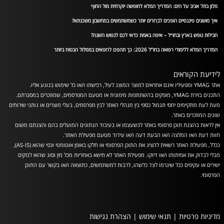
מלון בתל אביב על הים: המדריך המלא לחופשה יוקרתית מול החוף
איך מושגים פיננסיים הופכים לברורים יותר כשמשתמשים במחשבון משכנתא?
חבילות נופש בארץ ובחו״ל – איפה באמת כדאי לכם לנפוש השנה?
המדריך המלא ללימודי רפואה בחו”ל 2026: כך תהפכו לרופאים במסלול הבטוח ביותר
לידיעת הקוראים
אתר YMAG ומפעיליו אינם אחראים למוצר המוצג לעיל, רכישתו ו/או כל שימוש בנוגע אליו.
התכנים בזירת YMAG, מופקים בהשתתפות מימונית או מטעם המפרסמים, שמוזכרים במסגרתם.
מעת לעת מתקיימים יחסי תגמול כספי בין מנהלי האתר לבין מפרסמים, בעלי מוצרים או נותני שירותים
שונים המוזכרים באתר.
אין לראות בהצגת תוכן פרסומי באתר לכשעצמו או בעיבוד הנתונים המועלים בהם והצגתם משום
חוות דעת ו/או המלצה ו/או הבעת דעה ו/או עידוד מטעם מפעילת האתר.
ככלל, מפעילת האתר רשאית להציג את התוכן הפרסומי או חלקו באופן אוטומטי וכפי שהוא (AS-IS),
מבלי לבדוק את אמיתותו ו/או דיוקו. מפעילת האתר לא תישא באחריות מכל מין וסוג שהוא לנזקים
ישירים או עקיפים ככל שיגרמו לצד כלשהו, לרבות למשתמשים, כתוצאה ו/או בקשר עם התוכן
הפרסומי.
מדיניות פרטיות
|
תנאי שימוש
|
הצהרת נגישות