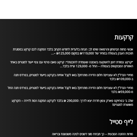
קרקעות
אנשי כוחות הביטחון והרפואה שימו לב: הנחה בלעדית לחודש הקרוב בלבד המקנה לכם קרקע במסגרת
תוכנית הענק בעפולה במחיר של ₪119,000 במקום ₪125,000 –...
״קרקע צמודת דופן להשקעה בשכונה שעומדת להיבנות!״: קרקע טאבו פרטי עם צפי ייעוד למגורים באחד
האזורים המבוקשים בעפולה – החל מ- 129,000 ש״ח בלבד...
מחירי הנדל”ן לא עוצרים! חלום הדירה מתרחק? בואו לקבל אחיזה בקרקע בייעוד למגורים, בפרדס חנה
ב-₪109,000 בלבד
מחירי הנדל”ן לא עוצרים! חלום הדירה מתרחק? בואו לקבל אחיזה בקרקע בייעוד למגורים, בפרדס חנה החל
מ-₪59,000 בלבד
שלב ב׳ בפרויקט פארק צפון חדרה יצא לדרך: 290,000 ₪ בלבד לקרקע המקנה זכות לדירה – הקרקע
מאושרת למגורים!
לייף סטייל
סודות ההזנה הטבעית – כך תבחרו סוגי דשנים לגינה משגשגת ובריאה