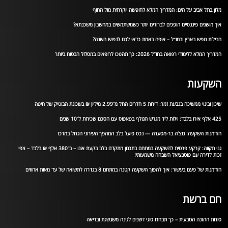
מלון בתל אביב על הים: המדריך המלא לחופשה יוקרתית מול החוף
איך מושגים פיננסיים הופכים לברורים יותר כשמשתמשים במחשבון משכנתא?
חבילות נופש בארץ ובחו״ל – איפה באמת כדאי לכם לנפוש השנה?
המדריך המלא ללימודי רפואה בחו”ל 2026: כך תהפכו לרופאים במסלול הבטוח ביותר
השקעות
שיכון ובינוי ממשיכה בגבעת זמר: דירות 5 חדרים החל מ־2.99 מיליון ₪ בשכונת הבוטיק של חיפה
425 אלף אירו בלבד: וילות ליד מגרש הגולף בפאפוס עם הסכם שכירות ל־10 שנים
הזדמנות השקעה: נוצ’ה בר-מסעדה — נכס פועל בלב המהפך העירוני הגדול במרכז
גני תקווה: קרקע פרטית להשקעה במתחם בתכנון מתקדם בלב בקעת אונו – ב־380 אלף ₪ בלבד – צפי
זכות לדירה עם פוטנציאל השבחה משמעותי!
הזדמנות של פעם בעשור: איך להפוך השקעה קטנה במתחם 8 בגדרה לתשואה של עד מאות אחוזים
חם ברשת
סודות ההזנה הטבעית – כך תבחרו סוגי דשנים לגינה משגשגת ובריאה