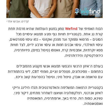
קרדיט: אבישי אדרי
הכוח האמיתי של
Wefind
טמון במגוון העולמות שהיא מרכזת תחת
קורת גג אחת. בקטגוריית חוויות גוף ומגע תמצאו עיסויים מכל
הסוגים – מרפואי וממוקד ועד מפנק ואקזוטי – כמו עיסוי ספורטאים,
עיסוי תאילנדי, עיסוי אבנים חמות או עיסוי ארבע ידיים, לצד חוויות
ספא יוקרתיות, אמבטיות קרח, וואטסו (טיפול במים), פיזיותרפיה,
כירופרקטיקה והידרותרפיה.
בעולם ה־איזון הרגשי והנפשי תמצאו אנשי מקצוע מהמובילים
בתחומם – פסיכולוגים, מטפלים זוגיים, מומחי CBT, ליווי בהתמודדות
עם טראומה או אובדן, טיפול מיני, וטיפול בהפרעות קשב וריכוז.
בקטגוריית הרפואה המשלימה והאלטרנטיבית תגלו הילינג ורייקי
לאיזון אנרגטי, רפלקסולוגיה ושיאצו לשחרור מתחים, דיקור סיני,
טווינא, כוסות רוח, פרחי באך, ארומתרפיה, הומאופתיה
ואוסטאופתיה.