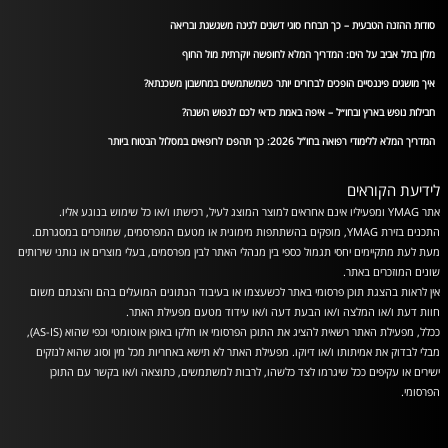
סודות ההזנה הטבעית – כך תבחרו סוגי דשנים לגינה משגשגת ובריאה
מלון בתל אביב על הים: המדריך המלא לחופשה יוקרתית מול החוף
איך מושגים פיננסיים הופכים לברורים יותר כשמשתמשים במחשבון משכנתא?
חבילות נופש בארץ ובחו״ל – איפה באמת כדאי לכם לנפוש השנה?
המדריך המלא ללימודי רפואה בחו”ל 2026: כך תהפכו לרופאים במסלול הבטוח ביותר
לידיעת הקוראים
אתר YMAG ומפעיליו אינם אחראים למוצר המוצג לעיל, רכישתו ו/או כל שימוש בנוגע אליו.
התכנים בזירת YMAG, מופקים בהשתתפות מימונית או מטעם המפרסמים, שמוזכרים במסגרתם.
מעת לעת מתקיימים יחסי תגמול כספי בין מנהלי האתר לבין מפרסמים, בעלי מוצרים או נותני שירותים
שונים המוזכרים באתר.
אין לראות בהצגת תוכן פרסומי באתר לכשעצמו או בעיבוד הנתונים המועלים בהם והצגתם משום
חוות דעת ו/או המלצה ו/או הבעת דעה ו/או עידוד מטעם מפעילת האתר.
ככלל, מפעילת האתר רשאית להציג את התוכן הפרסומי או חלקו באופן אוטומטי וכפי שהוא (AS-IS),
מבלי לבדוק את אמיתותו ו/או דיוקו. מפעילת האתר לא תישא באחריות מכל מין וסוג שהוא לנזקים
ישירים או עקיפים ככל שיגרמו לצד כלשהו, לרבות למשתמשים, כתוצאה ו/או בקשר עם התוכן
הפרסומי.