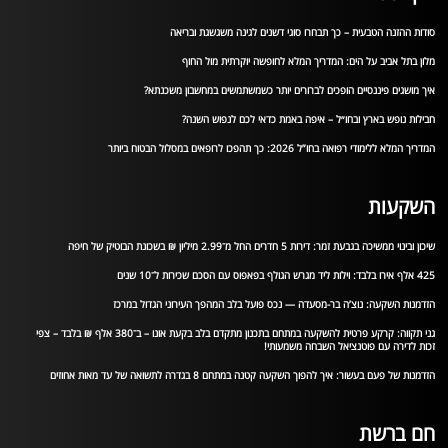
סודות ההזנה הטבעית – כך תבחרו סוגי דשנים לגינה משגשגת ובריאה
מלון בתל אביב על הים: המדריך המלא לחופשה יוקרתית מול החוף
איך מושגים פיננסיים הופכים לברורים יותר כשמשתמשים במחשבון משכנתא?
חבילות נופש בארץ ובחו״ל – איפה באמת כדאי לכם לנפוש השנה?
המדריך המלא ללימודי רפואה בחו”ל 2026: כך תהפכו לרופאים במסלול הבטוח ביותר
השקעות
שיכון ובינוי ממשיכה בגבעת זמר: דירות 5 חדרים החל מ־2.99 מיליון ₪ בשכונת הבוטיק של חיפה
425 אלף אירו בלבד: וילות ליד מגרש הגולף בפאפוס עם הסכם שכירות ל־10 שנים
הזדמנות השקעה: נוצ’ה בר-מסעדה — נכס פועל בלב המהפך העירוני הגדול במרכז
גני תקווה: קרקע פרטית להשקעה במתחם בתכנון מתקדם בלב בקעת אונו – ב־380 אלף ₪ בלבד – צפי
זכות לדירה עם פוטנציאל השבחה משמעותי!
הזדמנות של פעם בעשור: איך להפוך השקעה קטנה במתחם 8 בגדרה לתשואה של עד מאות אחוזים
חם ברשת