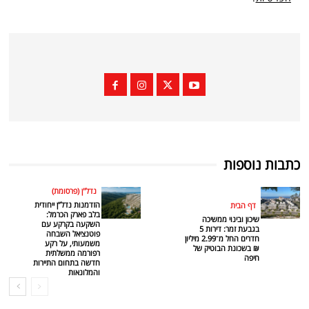
כתבות נוספות
נדל"ן (פרסומת)
הזדמנות נדל”ן ייחודית
דף הבית
בלב פארק הכרמל:
שיכון ובינוי ממשיכה
השקעה בקרקע עם
בגבעת זמר: דירות 5
פוטנציאל השבחה
חדרים החל מ־2.99 מיליון
משמעותי, על רקע
₪ בשכונת הבוטיק של
רפורמה ממשלתית
חיפה
חדשה בתחום התיירות
והמלונאות