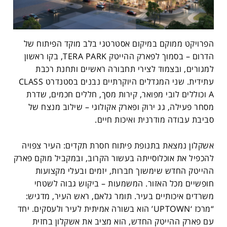
הפרויקט ממוקם במיקום אסטרטגי בלב מוקד הפיתוח של
הדרום – בסמוך לפארק ההייטק TERA PARK, בקו ראשון
למגורים, ובצמוד לצירי תחבורה ראשיים ותחנת רכבת
עתידית. שני המגדלים היוקרתיים נבנים בסטנדרט CLASS
A וכוללים לובי מפואר, קירות מסך, חללים חכמים, שדרת
מסחר פעילה, גג ירוק ופארק אקולוגי – שילוב מנצח של
סביבת עבודה מודרנית ואיכות חיים.
אשקלון נמצאת בתנופת פיתוח חסרת תקדים: העיר צפויה
להכפיל את אוכלוסייתה בעשור הקרוב, ובמקביל מוקם פארק
ההייטק החדש שימשוך חברות, יזמים ובעלי מקצועות
חופשיים מכל האזור. המשמעות – ביקוש גבוה לשטחי
משרדים איכותיים בעיר. תומר גלאם, ראש העיר, מדגיש:
“מרכז ‘UPTOWN’ הוא בשורה אמיתית לעיר ולעסקים. יחד
עם פארק ההייטק החדש, הוא מציב את אשקלון בחזית