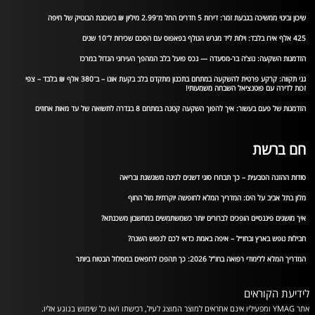
שיכון ובינוי ממשיכה בגבעת זמר: דירות 5 חדרים החל מ־2.99 מיליון ₪ בשכונת הבוטיק של חיפה
425 אלף אירו בלבד: וילות ליד מגרש הגולף בפאפוס עם הסכם שכירות ל־10 שנים
הזדמנות השקעה: נוצ’ה בר-מסעדה — נכס פועל בלב המהפך העירוני הגדול במרכז
גני תקווה: קרקע פרטית להשקעה במתחם בתכנון מתקדם בלב בקעת אונו – ב־380 אלף ₪ בלבד – צפי
זכות לדירה עם פוטנציאל השבחה משמעותי!
הזדמנות של פעם בעשור: איך להפוך השקעה קטנה במתחם 8 בגדרה לתשואה של עד מאות אחוזים
חם ברשת
סודות ההזנה הטבעית – כך תבחרו סוגי דשנים לגינה משגשגת ובריאה
מלון בתל אביב על הים: המדריך המלא לחופשה יוקרתית מול החוף
איך מושגים פיננסיים הופכים לברורים יותר כשמשתמשים במחשבון משכנתא?
חבילות נופש בארץ ובחו״ל – איפה באמת כדאי לכם לנפוש השנה?
המדריך המלא ללימודי רפואה בחו”ל 2026: כך תהפכו לרופאים במסלול הבטוח ביותר
לידיעת הקוראים
אתר YMAG ומפעיליו אינם אחראים למוצר המוצג לעיל, רכישתו ו/או כל שימוש בנוגע אליו.