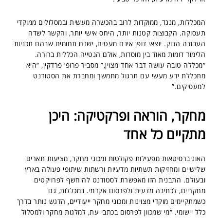
המכללות, מנגד, ממוקדות לרוב בהכשרה מעשית ובמסלולים ממוקדי
תעסוקה. הקבוצות קטנות יותר, היחס אישי יותר, והקשר לשדה
העבודה הדוק. יוצאי דופן אינם מעטים, ישנם תחומים שבהם תכניות
הלימוד דומות מאוד בין מוסדות, אולם הנטייה הכללית ברורה.
“מכללה טובה עושה דבר אחד מצוין,” מסביר פרופ’ פרדקין, “היא
מתכללת ידע מעשי עם תרגול מתמשך ומחברת את הסטודנט
למעסיקים.”
מחקר, הוראה ופרקטיקה: היכן
מתקיים כל אחד
האוניברסיטאות מפעילות פקולטות ומכוני מחקר, מציעות תארים
שלישיים ומחזיקות תשתיות מדעיות ורשתות שיתופי פעולה בארץ
ובעולם. התבנית הזו מאפשרת לסטודנט להיחשף לפרויקטים
מחקריים, לכתיבה מדעית ולפרסום אקדמי. במכללות, גם
כשמתקיימים מוקדי מצוינות ומכוני מחקר ייעודיים, הדגש נותר בדרך
כלל יישומי. “מי שמכוון לפרסום בכתבי עת, למלגות מחקר ולמסלול