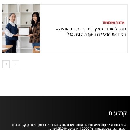
צרכנות (פרסומת)
מוסד לימודים מומלץ ללימודי תעודת הוראה –
הכירו את המכללה האקדמית בית ברל
קרקעות
אנשי כוחות הביטחון והרפואה שימו לב: הנחה בלעדית לחודש הקרוב בלבד המקנה לכם קרקע במסגרת
תוכנית הענק בעפולה במחיר של ₪119,000 במקום ₪125,000 –...