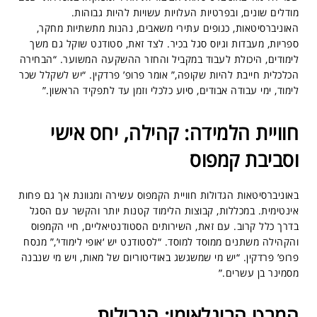
מודלים שונים, ובפרטיות העלויות עשויות להיות גבוהות.
האוניברסיטאות, כגופים עתירי משאבים, נהנות מתשתיות מחקר,
ספריות, מעבדות וגיוס סגל בכיר. לצד זאת, סטודנט שוקל גם משך
לימודים, היכולת לעבוד במקביל והחזר ההשקעה המשוער. “הבחירה
הכלכלית חייבת להיות שקופה,” אומר פרופ’ פרדקין. “יש לשקלל שכר
לימוד, ימי עבודה אבודים, סיוע כלכלי וזמן עד לתפקיד הראשון.”
חוויית הלמידה: קהילה, יחס אישי
וסביבת קמפוס
באוניברסיטאות הגדולות חוויית הקמפוס עשירה ומגוונת אך גם פחות
אינטימית. במכללות, קבוצות הלימוד קטנות יותר והקשר עם הסגל
בדרך כלל קרוב. עם זאת, השירותים הסטודנטיאליים, חיי הקמפוס
והקהילה משתנים ממוסד למוסד. “לסטודנט יש ‘אופי לימודי’,” מנסח
פרופ’ פרדקין. “יש מי שמשגשג באודיטוריום של מאות, ויש מי שנבנה
מסמינר בן עשרים.”
המבט הבינלאומי: הגבולות