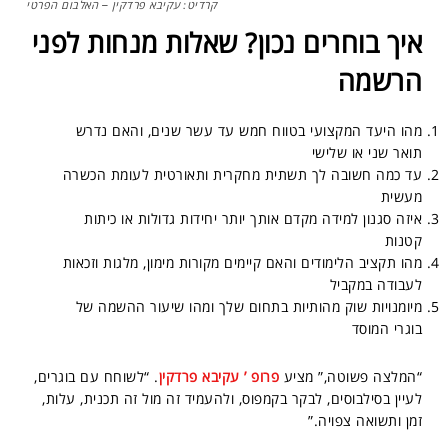
קרדיט: עקיבא פרדקין – האלבום הפרטי
איך בוחרים נכון? שאלות מנחות לפני
הרשמה
מהו היעד המקצועי בטווח חמש עד עשר שנים, והאם נדרש
תואר שני או שלישי
עד כמה חשובה לך תשתית מחקרית ותאורטית לעומת הכשרה
מעשית
איזה סגנון למידה מקדם אותך יותר יחידות גדולות או כיתות
קטנות
מהו תקציב הלימודים והאם קיימים מקורות מימון, מלגות וזכאות
לעבודה במקביל
מיומנויות שוק מהותיות בתחום שלך ומהו שיעור ההשמה של
בוגרי המוסד
“המלצה פשוטה,” מציע
פרופ ’ עקיבא פרדקין
. “לשוחח עם בוגרים,
לעיין בסילבוסים, לבקר בקמפוס, ולהעמיד זה מול זה תכנית, עלות,
זמן ותשואה צפויה.”