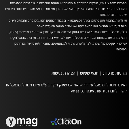
התכנים בזירת YMAG, מופקים בהשתתפות מימונית או מטעם המפרסמים, שמוזכרים במסגרתם.
מעת לעת מתקיימים יחסי תגמול כספי בין מנהלי האתר לבין מפרסמים, בעלי מוצרים או נותני שירותים
שונים המוזכרים באתר.
אין לראות בהצגת תוכן פרסומי באתר לכשעצמו או בעיבוד הנתונים המועלים בהם והצגתם משום
חוות דעת ו/או המלצה ו/או הבעת דעה ו/או עידוד מטעם מפעילת האתר.
ככלל, מפעילת האתר רשאית להציג את התוכן הפרסומי או חלקו באופן אוטומטי וכפי שהוא (AS-IS),
מבלי לבדוק את אמיתותו ו/או דיוקו. מפעילת האתר לא תישא באחריות מכל מין וסוג שהוא לנזקים
ישירים או עקיפים ככל שיגרמו לצד כלשהו, לרבות למשתמשים, כתוצאה ו/או בקשר עם התוכן
הפרסומי.
מדיניות פרטיות
|
תנאי שימוש
|
הצהרת נגישות
האתר מנוהל ומופעל על ידי או.אמ.אס שיווק מקוון בע"מ ואינו מנוהל, מופעל או
קשור לחברת ידיעות אינטרנט ynet