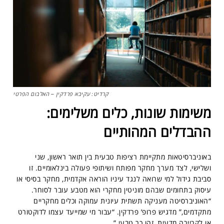
קרדיט: עקיבא פרדקין – האלבום הפרטי
משימות שונות, כלים משלימים:
ההבדלים המהותיים
באוניברסיטאות מתקיימת רציפות טבעית בין תואר ראשון, שני
ושלישי, לצד מערך מחקר מפותח ושיתופי פעולה בינלאומיים. זו
סביבת גידול למי שרואה לנגד עיניו הוראה אקדמית, מחקר בסיסי או
עיסוק בתחומים שבהם מוניטין מחקרי הוא מטבע עובר לסוחר.
“האוניברסיטה מעניקה תשתית עיונית עמוקה וכלים מחקריים
מתקדמים,” מדגיש פרופ’ פרדקין. “עבור מי שמייעד עצמו לדוקטורט
או לקריירה מדעית, זהו כר טבעי.”