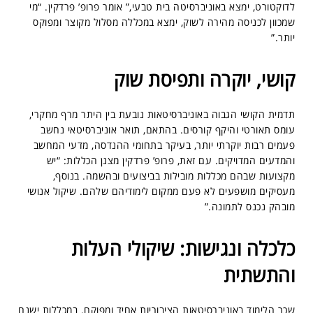
לדוקטורט, ימצא באוניברסיטה בית טבעי,” אומר פרופ’ פרדקין. “מי
שמכוון לכניסה מהירה לשוק, ימצא במכללה מסלול מקוצר ומפוקס
יותר.”
קושי, יוקרה ותפיסת שוק
תדמית הקושי הגבוה באוניברסיטאות נובעת בין היתר מרף מחקרי,
עומס תאורטי והיקף קורסים. בהתאם, תואר אוניברסיטאי נחשב
פעמים רבות יוקרתי יותר, בעיקר בתחומי ההנדסה, מדעי המחשב
והמדעים המדויקים. עם זאת, פרופ’ פרדקין מצנן הכללות: “יש
מקצועות שבהם מכללות מובילות בביצועים ובהשמה. בנוסף,
מעסיקים מושפעים לא פעם ממקום לימודיהם שלהם. שיקול אנושי
מובהק נכנס לתמונה.”
כלכלה ונגישות: שיקולי העלות
והתשתית
שכר הלימוד באוניברסיטאות הציבוריות אחיד ומפוקח. במכללות ישנם