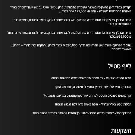
״קרקע צמודת דופן להשקעה בשכונה שעומדת להיבנות!״: קרקע טאבו פרטי עם צפי ייעוד למגורים באחד
האזורים המבוקשים בעפולה – החל מ- 129,000 ש״ח בלבד...
מחירי הנדל”ן לא עוצרים! חלום הדירה מתרחק? בואו לקבל אחיזה בקרקע בייעוד למגורים, בפרדס חנה
ב-₪109,000 בלבד
מחירי הנדל”ן לא עוצרים! חלום הדירה מתרחק? בואו לקבל אחיזה בקרקע בייעוד למגורים, בפרדס חנה החל
מ-₪59,000 בלבד
שלב ב׳ בפרויקט פארק צפון חדרה יצא לדרך: 290,000 ₪ בלבד לקרקע המקנה זכות לדירה – הקרקע
מאושרת למגורים!
לייף סטייל
סודות ההזנה הטבעית – כך תבחרו סוגי דשנים לגינה משגשגת ובריאה
מלון בתל אביב על הים: המדריך המלא לחופשה יוקרתית מול החוף
איך מושגים פיננסיים הופכים לברורים יותר כשמשתמשים במחשבון משכנתא?
חבילות נופש בארץ ובחו״ל – איפה באמת כדאי לכם לנפוש השנה?
המדריך המלא ללימודי רפואה בחו”ל 2026: כך תהפכו לרופאים במסלול הבטוח ביותר
השקעות