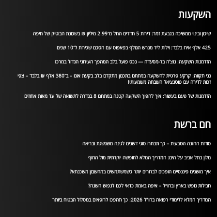
השקעות
שיכון ובינוי ממשיכה בגבעת זמר: דירות 5 חדרים החל מ־2.99 מיליון ₪ בשכונת הבוטיק של חיפה
425 אלף אירו בלבד: וילות ליד מגרש הגולף בפאפוס עם הסכם שכירות ל־10 שנים
הזדמנות השקעה: נוצ’ה בר-מסעדה — נכס פועל בלב המהפך העירוני הגדול במרכז
גני תקווה: קרקע פרטית להשקעה במתחם בתכנון מתקדם בלב בקעת אונו – ב־380 אלף ₪ בלבד – צפי
זכות לדירה עם פוטנציאל השבחה משמעותי!
הזדמנות של פעם בעשור: איך להפוך השקעה קטנה במתחם 8 בגדרה לתשואה של עד מאות אחוזים
חם ברשת
סודות ההזנה הטבעית – כך תבחרו סוגי דשנים לגינה משגשגת ובריאה
מלון בתל אביב על הים: המדריך המלא לחופשה יוקרתית מול החוף
איך מושגים פיננסיים הופכים לברורים יותר כשמשתמשים במחשבון משכנתא?
חבילות נופש בארץ ובחו״ל – איפה באמת כדאי לכם לנפוש השנה?
המדריך המלא ללימודי רפואה בחו”ל 2026: כך תהפכו לרופאים במסלול הבטוח ביותר