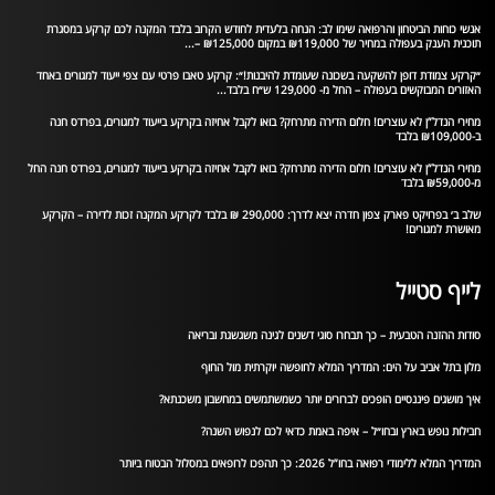
אנשי כוחות הביטחון והרפואה שימו לב: הנחה בלעדית לחודש הקרוב בלבד המקנה לכם קרקע במסגרת
תוכנית הענק בעפולה במחיר של ₪119,000 במקום ₪125,000 –...
״קרקע צמודת דופן להשקעה בשכונה שעומדת להיבנות!״: קרקע טאבו פרטי עם צפי ייעוד למגורים באחד
האזורים המבוקשים בעפולה – החל מ- 129,000 ש״ח בלבד...
מחירי הנדל”ן לא עוצרים! חלום הדירה מתרחק? בואו לקבל אחיזה בקרקע בייעוד למגורים, בפרדס חנה
ב-₪109,000 בלבד
מחירי הנדל”ן לא עוצרים! חלום הדירה מתרחק? בואו לקבל אחיזה בקרקע בייעוד למגורים, בפרדס חנה החל
מ-₪59,000 בלבד
שלב ב׳ בפרויקט פארק צפון חדרה יצא לדרך: 290,000 ₪ בלבד לקרקע המקנה זכות לדירה – הקרקע
מאושרת למגורים!
לייף סטייל
סודות ההזנה הטבעית – כך תבחרו סוגי דשנים לגינה משגשגת ובריאה
מלון בתל אביב על הים: המדריך המלא לחופשה יוקרתית מול החוף
איך מושגים פיננסיים הופכים לברורים יותר כשמשתמשים במחשבון משכנתא?
חבילות נופש בארץ ובחו״ל – איפה באמת כדאי לכם לנפוש השנה?
המדריך המלא ללימודי רפואה בחו”ל 2026: כך תהפכו לרופאים במסלול הבטוח ביותר