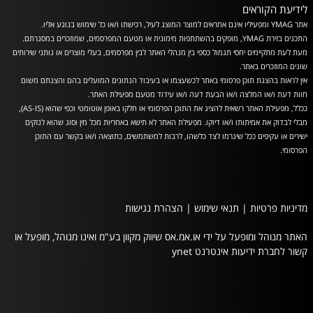
לידיעת הקוראים
אתר YMAG ומפעיליו אינם אחראים למוצר המוצג לעיל, רכישתו ו/או כל שימוש בנוגע אליו.
התכנים בזירת YMAG, מופקים בהשתתפות מימונית או מטעם המפרסמים, שמוזכרים במסגרתם.
מעת לעת מתקיימים יחסי תגמול כספי בין מנהלי האתר לבין מפרסמים, בעלי מוצרים או נותני שירותים
שונים המוזכרים באתר.
אין לראות בהצגת תוכן פרסומי באתר לכשעצמו או בעיבוד הנתונים המועלים בהם והצגתם משום
חוות דעת ו/או המלצה ו/או הבעת דעה ו/או עידוד מטעם מפעילת האתר.
ככלל, מפעילת האתר רשאית להציג את התוכן הפרסומי או חלקו באופן אוטומטי וכפי שהוא (AS-IS),
מבלי לבדוק את אמיתותו ו/או דיוקו. מפעילת האתר לא תישא באחריות מכל מין וסוג שהוא לנזקים
ישירים או עקיפים ככל שיגרמו לצד כלשהו, לרבות למשתמשים, כתוצאה ו/או בקשר עם התוכן
הפרסומי.
מדיניות פרטיות
|
תנאי שימוש
|
הצהרת נגישות
האתר מנוהל ומופעל על ידי או.אמ.אס שיווק מקוון בע"מ ואינו מנוהל, מופעל או
קשור לחברת ידיעות אינטרנט ynet