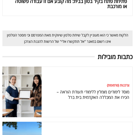
פתיחת פתח בקיר בטון בבית: מה קובע אם זו עבודה פשוטה
או מורכבת
הלקוח מאשר כי הוא מעוניין לקבל שיחת טלפון שיווקית מאת המפרסם וכי מספר הטלפון
אינו רשום במאגר "אל תתקשרו אלי" של הרשות להגנת הצרכן
כתבות מובילות
צרכנות (פרסומת)
מוסד לימודים מומלץ ללימודי תעודת הוראה –
הכירו את המכללה האקדמית בית ברל