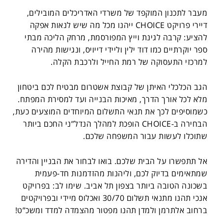
מעבר לתכנון המוקפד של משרדי האדריכלים המובילים,
דיירי פרויקט CHOICE ייהנו מכל מה שיש לנאות אפקה
להציע: קרבה לגינת וייץ המפורסמת, מרחק הליכה מבתי
ספר יוקרתיים כמו דוד ילין וליידי דייויס, ונגישות מהירה
למרכזי התעסוקה של רמת החייל ולרכבת הקלה.
הגב הכלכלי האיתן של קבוצת אשטרום מבטיח לכם ביטחון
מלא לכל אורך הדרך, מאיכות הבנייה ועד למסירת המפתח.
כשמוסיפים לכך את תנאי התשלום המיוחדים המוצעים כעת,
הבחירה ב-CHOICE הופכת למהלך הנדל”ני החכם ביותר
שתוכלו לעשות עבור המשפחה שלכם.
אל תתפשרו על הבית שלכם. בואו לבחור את הבניין והדירה
שמתאימים בדיוק לכם, וליהנות מהזדמנות חד-פעמית
בשכונה הטובה ביותר בצפון תל אביב. שימו לב: בפרויקט
אנכי תהנו מתנאי תשלום 30/70 ואכלוס מיידי ובפרויקטים
ברחוב אלתרמן ולמדן תהנו מפטור מהצמדה למדד ומשכ”ט!