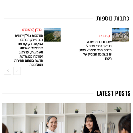
כתבות נוספות
נדל"ן (פרסומת)
הזדמנות נדל”ן ייחודית
דף הבית
בלב פארק הכרמל:
שיכון ובינוי ממשיכה
השקעה בקרקע עם
בגבעת זמר: דירות 5
פוטנציאל השבחה
חדרים החל מ־2.99 מיליון
משמעותי, על רקע
₪ בשכונת הבוטיק של
רפורמה ממשלתית
חיפה
חדשה בתחום התיירות
והמלונאות
LATEST POSTS