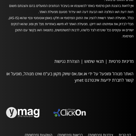
אין לראות בהצגת תוכן פרסומי באתר לכשעצמו או בעיבוד הנתונים המועלים בהם והצגתם משום
חוות דעת ו/או המלצה ו/או הבעת דעה ו/או עידוד מטעם מפעילת האתר.
ככלל, מפעילת האתר רשאית להציג את התוכן הפרסומי או חלקו באופן אוטומטי וכפי שהוא (AS-IS),
מבלי לבדוק את אמיתותו ו/או דיוקו. מפעילת האתר לא תישא באחריות מכל מין וסוג שהוא לנזקים
ישירים או עקיפים ככל שיגרמו לצד כלשהו, לרבות למשתמשים, כתוצאה ו/או בקשר עם התוכן
הפרסומי.
מדיניות פרטיות
|
תנאי שימוש
|
הצהרת נגישות
האתר מנוהל ומופעל על ידי או.אמ.אס שיווק מקוון בע"מ ואינו מנוהל, מופעל או
קשור לחברת ידיעות אינטרנט ynet
דף הבית
צרכנות (פרסומת)
בריאות (פרסומת)
השקעות (פרסומת)