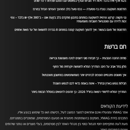
425 אלף אירו בלבד: וילות ליד מגרש הגולף בפאפוס עם הסכם שכירות ל־10 שנים
הזדמנות השקעה: נוצ’ה בר-מסעדה — נכס פועל בלב המהפך העירוני הגדול במרכז
גני תקווה: קרקע פרטית להשקעה במתחם בתכנון מתקדם בלב בקעת אונו – ב־380 אלף ₪ בלבד – צפי
זכות לדירה עם פוטנציאל השבחה משמעותי!
הזדמנות של פעם בעשור: איך להפוך השקעה קטנה במתחם 8 בגדרה לתשואה של עד מאות אחוזים
חם ברשת
סודות ההזנה הטבעית – כך תבחרו סוגי דשנים לגינה משגשגת ובריאה
מלון בתל אביב על הים: המדריך המלא לחופשה יוקרתית מול החוף
איך מושגים פיננסיים הופכים לברורים יותר כשמשתמשים במחשבון משכנתא?
חבילות נופש בארץ ובחו״ל – איפה באמת כדאי לכם לנפוש השנה?
המדריך המלא ללימודי רפואה בחו”ל 2026: כך תהפכו לרופאים במסלול הבטוח ביותר
לידיעת הקוראים
אתר YMAG ומפעיליו אינם אחראים למוצר המוצג לעיל, רכישתו ו/או כל שימוש בנוגע אליו.
התכנים בזירת YMAG, מופקים בהשתתפות מימונית או מטעם המפרסמים, שמוזכרים במסגרתם.
מעת לעת מתקיימים יחסי תגמול כספי בין מנהלי האתר לבין מפרסמים, בעלי מוצרים או נותני שירותים
שונים המוזכרים באתר.