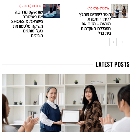
צרכנות (פרסומת)
צרכנות (פרסומת)
שוז איקס מרחיבה
מוסד לימודים מומלץ
את פעילותה
ללימודי תעודת
בישראל: SHOES X
הוראה – הכירו את
משיקה פלטפורמת
המכללה האקדמית
נעלי מותגים
בית ברל
מובילים
LATEST POSTS