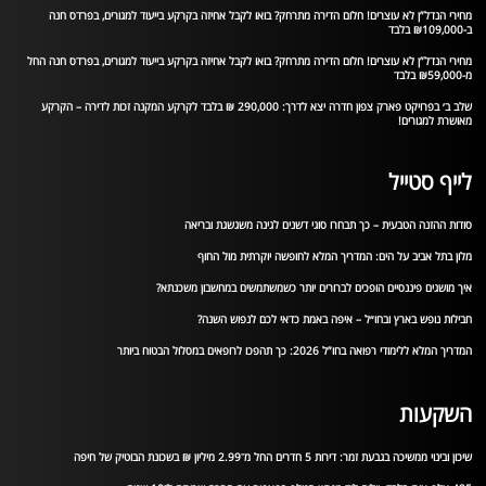
מחירי הנדל”ן לא עוצרים! חלום הדירה מתרחק? בואו לקבל אחיזה בקרקע בייעוד למגורים, בפרדס חנה
ב-₪109,000 בלבד
מחירי הנדל”ן לא עוצרים! חלום הדירה מתרחק? בואו לקבל אחיזה בקרקע בייעוד למגורים, בפרדס חנה החל
מ-₪59,000 בלבד
שלב ב׳ בפרויקט פארק צפון חדרה יצא לדרך: 290,000 ₪ בלבד לקרקע המקנה זכות לדירה – הקרקע
מאושרת למגורים!
לייף סטייל
סודות ההזנה הטבעית – כך תבחרו סוגי דשנים לגינה משגשגת ובריאה
מלון בתל אביב על הים: המדריך המלא לחופשה יוקרתית מול החוף
איך מושגים פיננסיים הופכים לברורים יותר כשמשתמשים במחשבון משכנתא?
חבילות נופש בארץ ובחו״ל – איפה באמת כדאי לכם לנפוש השנה?
המדריך המלא ללימודי רפואה בחו”ל 2026: כך תהפכו לרופאים במסלול הבטוח ביותר
השקעות
שיכון ובינוי ממשיכה בגבעת זמר: דירות 5 חדרים החל מ־2.99 מיליון ₪ בשכונת הבוטיק של חיפה