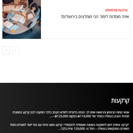
צרכנות (פרסומת)
איזה מוסדות לימוד הכי מומלצים בירושלים?
קרקעות
אנשי כוחות הביטחון והרפואה שימו לב: הנחה בלעדית לחודש הקרוב בלבד המקנה לכם קרקע במסגרת
תוכנית הענק בעפולה במחיר של ₪119,000 במקום ₪125,000 –...
״קרקע צמודת דופן להשקעה בשכונה שעומדת להיבנות!״: קרקע טאבו פרטי עם צפי ייעוד למגורים באחד
האזורים המבוקשים בעפולה – החל מ- 129,000 ש״ח בלבד...