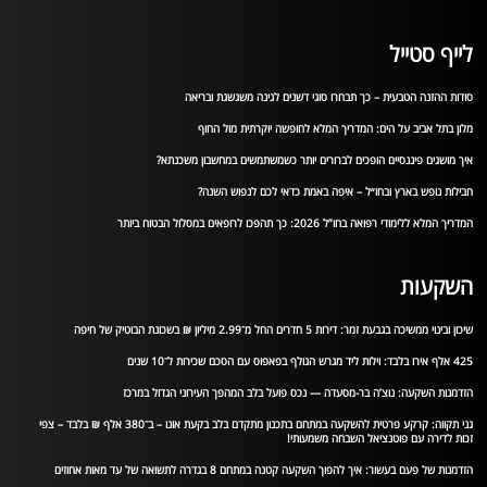
לייף סטייל
סודות ההזנה הטבעית – כך תבחרו סוגי דשנים לגינה משגשגת ובריאה
מלון בתל אביב על הים: המדריך המלא לחופשה יוקרתית מול החוף
איך מושגים פיננסיים הופכים לברורים יותר כשמשתמשים במחשבון משכנתא?
חבילות נופש בארץ ובחו״ל – איפה באמת כדאי לכם לנפוש השנה?
המדריך המלא ללימודי רפואה בחו”ל 2026: כך תהפכו לרופאים במסלול הבטוח ביותר
השקעות
שיכון ובינוי ממשיכה בגבעת זמר: דירות 5 חדרים החל מ־2.99 מיליון ₪ בשכונת הבוטיק של חיפה
425 אלף אירו בלבד: וילות ליד מגרש הגולף בפאפוס עם הסכם שכירות ל־10 שנים
הזדמנות השקעה: נוצ’ה בר-מסעדה — נכס פועל בלב המהפך העירוני הגדול במרכז
גני תקווה: קרקע פרטית להשקעה במתחם בתכנון מתקדם בלב בקעת אונו – ב־380 אלף ₪ בלבד – צפי
זכות לדירה עם פוטנציאל השבחה משמעותי!
הזדמנות של פעם בעשור: איך להפוך השקעה קטנה במתחם 8 בגדרה לתשואה של עד מאות אחוזים