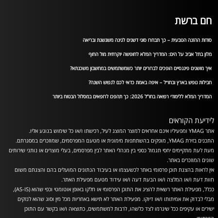
חם ברשת
סודות ההזנה הטבעית – כך תבחרו סוגי דשנים לגינה משגשגת ובריאה
מלון בתל אביב על הים: המדריך המלא לחופשה יוקרתית מול החוף
איך מושגים פיננסיים הופכים לברורים יותר כשמשתמשים במחשבון משכנתא?
חבילות נופש בארץ ובחו״ל – איפה באמת כדאי לכם לנפוש השנה?
המדריך המלא ללימודי רפואה בחו”ל 2026: כך תהפכו לרופאים במסלול הבטוח ביותר
לידיעת הקוראים
אתר YMAG ומפעיליו אינם אחראים למוצר המוצג לעיל, רכישתו ו/או כל שימוש בנוגע אליו.
התכנים בזירת YMAG, מופקים בהשתתפות מימונית או מטעם המפרסמים, שמוזכרים במסגרתם.
מעת לעת מתקיימים יחסי תגמול כספי בין מנהלי האתר לבין מפרסמים, בעלי מוצרים או נותני שירותים
שונים המוזכרים באתר.
אין לראות בהצגת תוכן פרסומי באתר לכשעצמו או בעיבוד הנתונים המועלים בהם והצגתם משום
חוות דעת ו/או המלצה ו/או הבעת דעה ו/או עידוד מטעם מפעילת האתר.
ככלל, מפעילת האתר רשאית להציג את התוכן הפרסומי או חלקו באופן אוטומטי וכפי שהוא (AS-IS),
מבלי לבדוק את אמיתותו ו/או דיוקו. מפעילת האתר לא תישא באחריות מכל מין וסוג שהוא לנזקים
ישירים או עקיפים ככל שיגרמו לצד כלשהו, לרבות למשתמשים, כתוצאה ו/או בקשר עם התוכן