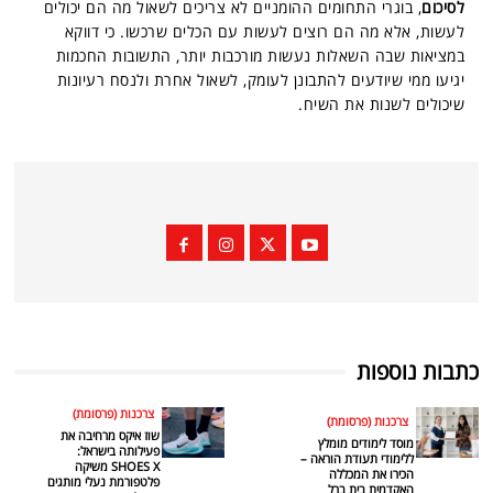
לסיכום
, בוגרי התחומים ההומניים לא צריכים לשאול מה הם יכולים
לעשות, אלא מה הם רוצים לעשות עם הכלים שרכשו. כי דווקא
במציאות שבה השאלות נעשות מורכבות יותר, התשובות החכמות
יגיעו ממי שיודעים להתבונן לעומק, לשאול אחרת ולנסח רעיונות
שיכולים לשנות את השיח.
כתבות נוספות
צרכנות (פרסומת)
צרכנות (פרסומת)
שוז איקס מרחיבה את
מוסד לימודים מומלץ
פעילותה בישראל:
ללימודי תעודת הוראה –
SHOES X משיקה
הכירו את המכללה
פלטפורמת נעלי מותגים
האקדמית בית ברל