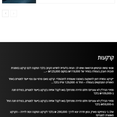
קרקעות
אנשי כוחות הביטחון והרפואה שימו לב: הנחה בלעדית לחודש הקרוב בלבד המקנה לכם קרקע במסגרת
תוכנית הענק בעפולה במחיר של ₪119,000 במקום ₪125,000 –...
״קרקע צמודת דופן להשקעה בשכונה שעומדת להיבנות!״: קרקע טאבו פרטי עם צפי ייעוד למגורים באחד
האזורים המבוקשים בעפולה – החל מ- 129,000 ש״ח בלבד...
מחירי הנדל”ן לא עוצרים! חלום הדירה מתרחק? בואו לקבל אחיזה בקרקע בייעוד למגורים, בפרדס חנה
ב-₪109,000 בלבד
מחירי הנדל”ן לא עוצרים! חלום הדירה מתרחק? בואו לקבל אחיזה בקרקע בייעוד למגורים, בפרדס חנה החל
מ-₪59,000 בלבד
שלב ב׳ בפרויקט פארק צפון חדרה יצא לדרך: 290,000 ₪ בלבד לקרקע המקנה זכות לדירה – הקרקע
מאושרת למגורים!