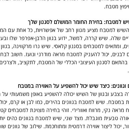
פוץ מטבח.
יש למטבח: בחירת החומר המושלם לסגנון שלך
שיש למטבח מציע מגוון רחב של אפשרויות, כל אחת עם המא
יים שלה. שיש קררה, למשל, ידוע בגוון הלבן-אפרפר שלו ובעו
ם, ומתאים למטבחים בסגנון קלאסי. שיש נרו מרקווינה, בגוון
 לבנים, יכול להעניק למטבח מראה מודרני ונועז. חשוב לבחו
התאם לסגנון העיצובי הכללי של המטבח, לתקציב, ולצרכים
וגוונים: כיצד שיש יכול להשפיע על האווירה במטבח
 בצבע ובגוון של השיש יכולה להשפיע באופן משמעותי על ה
 במטבח. שיש למטבח בגוונים בהירים, כמו לבן או קרם, יכול
מראה נקי, מרווח ואוורירי. זוהי בחירה מצוינת למטבחים קטנ
רה טבעית מוגבלת. מצד שני, שיש למטבח בגוונים כהים יותר
ר, יכול ליצור אווירה דרמטית ומתוחכמת. שילוב של גוונים שו