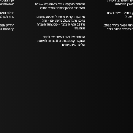
ים הופכים לברורים יותר
איך מושגים פ
בון משכנתא?
הזדמנות השקעה: נוצ’ה בר-מסעדה — נכס
כשמשתמשים 
פועל בלב המהפך העירוני הגדול במרכז
 ובחו״ל – איפה באמת
חבילות נופש
השנה?
גני תקווה: קרקע פרטית להשקעה במתחם
כדאי לכם לנ
בתכנון מתקדם בלב בקעת אונו – החל
מ־239 אלף ₪ בלבד – פוטנציאל השבחה
המדריך המלא ללימודי רפואה בחו”ל 2026:
משמעותי!
 במסלול הבטוח ביותר
כך תהפכו לר
הזדמנות של פעם בעשור: איך להפוך
השקעה קטנה במתחם 8 בגדרה לתשואה
של עד מאות אחוזים