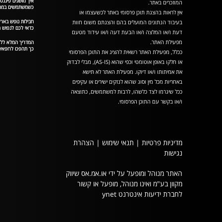
איך מושגים פיננסי
המוזכרים באתר.
כשמשתמשים במחש
אין לראות בהצגת תוכן פרסומי באתר לכשעצמו או
חבילות נופש בארץ
בעיבוד הנתונים המועלים בהם והצגתם משום חוות
כדאי לכם לנפוש 
דעת ו/או המלצה ו/או הבעת דעה ו/או עידוד מטעם
מפעילת האתר.
כך תהפכו לרופאים
ככלל, מפעילת האתר רשאית להציג את התוכן הפרסומי
או חלקו באופן אוטומטי וכפי שהוא (AS-IS), מבלי לבדוק
את אמיתותו ו/או דיוקו. מפעילת האתר לא תישא
באחריות מכל מין וסוג שהוא לנזקים ישירים או עקיפים
ככל שיגרמו לצד כלשהו, לרבות למשתמשים, כתוצאה
ו/או בקשר עם התוכן הפרסומי.
מדיניות פרטיות
|
תנאי שימוש
|
הצהרת
נגישות
האתר מנוהל ומופעל על ידי או.אמ.אס שיווק
מקוון בע"מ ואינו מנוהל, מופעל או קשור
לחברת ידיעות אינטרנט ynet