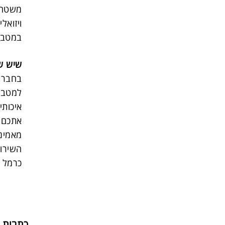
משטח ע
ויזוא
במטבח,
שיש ש
בחברת
למטבח 
איכותי
אתכם ב
מאמיני
השירות
כרמל 
כתבות נ