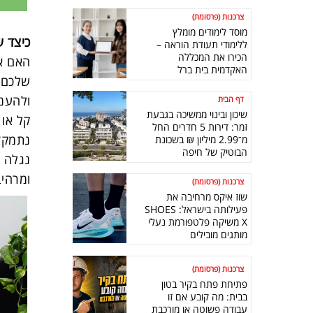
צרכנות (פרסומת)
מוסד לימודים מומלץ
כיצד ש
ללימודי תעודת הוראה –
הכירו את המכללה
האם את
האקדמית בית ברל
שלכם? 
ולהעני
דף הבית
שיכון ובינוי ממשיכה בגבעת
קל או 
זמר: דירות 5 חדרים החל
נתמקד 
מ־2.99 מיליון ₪ בשכונת
הבוטיק של חיפה
נגלה כ
ומרהיב
צרכנות (פרסומת)
שוז איקס מרחיבה את
פעילותה בישראל: SHOES
X משיקה פלטפורמת נעלי
מותגים מובילים
צרכנות (פרסומת)
פתיחת פתח בקיר בטון
בבית: מה קובע אם זו
עבודה פשוטה או מורכבת