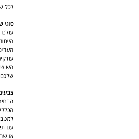
לכל שי
סוגי ש
עולם ה
הייחוד
העדיני
עורקים
השיש ב
שלכם.
צבעים 
הבחירה
הכללית
למטבח 
עם תאו
או שחו