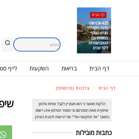
דף הבית
425 אלף אירו
בלבד: וילות ליד
מגרש הגולף
בפאפוס עם
הסכם שכירות
חיפוש
ל־10 שנים
דף הבית
בריאות
השקעות
לייף סטי
דף הבית
צרכנות (פרסומת)
שיפ
הלקוח מאשר כי הוא מעוניין לקבל שיחת טלפון
שיווקית מאת המפרסם וכי מספר הטלפון אינו רשום
במאגר "אל תתקשרו אלי" של הרשות להגנת הצרכן
כתבות מובילות