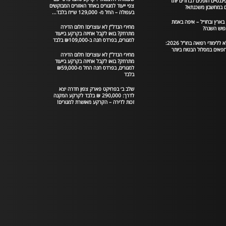
יננסיים הופכים לברורים יותר
צפי ייעוד למגורים באחד האזורים המבוקשים
במחשבון משכנתא?
בעפולה – החל מ- 129,000 ש״ח בלבד...
 בארץ ובחו״ל – איפה באמת
מחירי הנדל”ן לא עוצרים! חלום הדירה
פוש השנה?
מתרחק? בואו לקבל אחיזה בקרקע בייעוד
למגורים, בפרדס חנה ב-₪109,000 בלבד
המדריך המלא ללימודי רפואה בחו”ל 2026:
ופאים במסלול הבטוח ביותר
מחירי הנדל”ן לא עוצרים! חלום הדירה
מתרחק? בואו לקבל אחיזה בקרקע בייעוד
למגורים, בפרדס חנה החל מ-₪59,000
בלבד
שלב ב׳ בפרויקט פארק צפון חדרה יצא
לדרך: 290,000 ₪ בלבד לקרקע המקנה
זכות לדירה – הקרקע מאושרת למגורים!