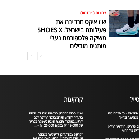
צרכנות (פרסומת)
שוז איקס מרחיבה את
פעילותה בישראל: SHOES X
משיקה פלטפורמת נעלי
מותגים מובילים
ייל
קרקעות
הטבעית – כך תבחרו סוגי
אנשי כוחות הביטחון והרפואה שימו לב: הנחה
 משגשגת ובריאה
בלעדית לחודש הקרוב בלבד המקנה לכם
קרקע במסגרת תוכנית הענק בעפולה במחיר
של ₪119,000 במקום ₪125,000 –...
יב על הים: המדריך המלא
תית מול החוף
״קרקע צמודת דופן להשקעה בשכונה
שעומדת להיבנות!״: קרקע טאבו פרטי עם