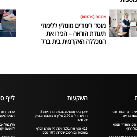
צרכנות (פרסומת)
מוסד לימודים מומלץ ללימודי
תעודת הוראה – הכירו את
המכללה האקדמית בית ברל
השקעות
לייף סט
ית – כך תבחרו סוגי
שיכון ובינוי ממשיכה בגבעת זמר: דירות 5
סודות ההזנה 
שגת ובריאה
חדרים החל מ־2.99 מיליון ₪ בשכונת הבוטיק
דשנים לגינה
של חיפה
 הים: המדריך המלא
מלון בתל אב
ול החוף
425 אלף אירו בלבד: וילות ליד מגרש הגולף
לחופשה יוקר
בפאפוס עם הסכם שכירות ל־10 שנים