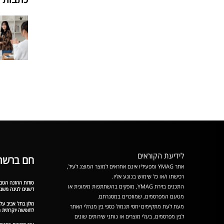
לידיעת הקוראים
חם ברשת
אתר YMAG ומפעיליו אינם אחראים למוצר המוצג לעיל,
רכישתו ו/או כל שימוש בנוגע אליו.
סודות ההזנה הטבע
התכנים בזירת YMAG, מופקים בהשתתפות מימונית או
דשנים לגינה משג
מטעם המפרסמים, שמוזכרים במסגרתם.
מלון בתל אביב על
מעת לעת מתקיימים יחסי תגמול כספי בין מנהלי האתר
לחופשה יוקרתית מ
לבין מפרסמים, בעלי מוצרים או נותני שירותים שונים