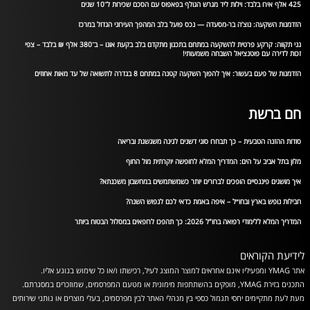
425 אלף אירו בלבד: וילות ליד מגרש הגולף בפאפוס עם הסכם שכירות ל־10 שנים
הזדמנות השקעה: נוצ’ה בר-מסעדה — נכס פועל בלב המהפך העירוני הגדול במרכז
גני תקווה: קרקע פרטית להשקעה במתחם בתכנון מתקדם בלב בקעת אונו – ב־380 אלף ₪ בלבד – צפי
זכות לדירה עם פוטנציאל השבחה משמעותי!
הזדמנות של פעם בעשור: איך להפוך השקעה קטנה במתחם 8 בגדרה לתשואה של עד מאות אחוזים
חם ברשת
סודות ההזנה הטבעית – כך תבחרו סוגי דשנים לגינה משגשגת ובריאה
מלון בתל אביב על הים: המדריך המלא לחופשה יוקרתית מול החוף
איך מושגים פיננסיים הופכים לברורים יותר כשמשתמשים במחשבון משכנתא?
חבילות נופש בארץ ובחו״ל – איפה באמת כדאי לכם לנפוש השנה?
המדריך המלא ללימודי רפואה בחו”ל 2026: כך תהפכו לרופאים במסלול הבטוח ביותר
לידיעת הקוראים
אתר YMAG ומפעיליו אינם אחראים למוצר המוצג לעיל, רכישתו ו/או כל שימוש בנוגע אליו.
התכנים בזירת YMAG, מופקים בהשתתפות מימונית או מטעם המפרסמים, שמוזכרים במסגרתם.
מעת לעת מתקיימים יחסי תגמול כספי בין מנהלי האתר לבין מפרסמים, בעלי מוצרים או נותני שירותים