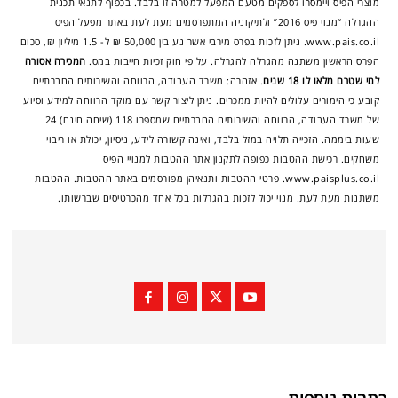
מוצרי הפיס ויימסרו לספקים מטעם המפעל למטרה זו בלבד. בכפוף לתנאי תכנית
ההגרלה “מנוי פיס 2016” ולתיקוניה המתפרסמים מעת לעת באתר מפעל הפיס
www.pais.co.il. ניתן לזכות בפרס מירבי אשר נע בין 50,000 ₪ ל- 1.5 מיליון ₪, סכום
הפרס הראשון משתנה מהגרלה להגרלה. על פי חוק זכיות חייבות במס.
המכירה אסורה
למי שטרם מלאו לו 18 שנים
. אזהרה: משרד העבודה, הרווחה והשירותים החברתיים
קובע כי הימורים עלולים להיות ממכרים. ניתן ליצור קשר עם מוקד הרווחה למידע וסיוע
של משרד העבודה, הרווחה והשירותים החברתיים שמספרו 118 (שיחה חינם) 24
שעות ביממה. הזכייה תלויה במזל בלבד, ואינה קשורה לידע, ניסיון, יכולת או ריבוי
משחקים. רכישת ההטבות כפופה לתקנון אתר ההטבות למנויי הפיס
www.paisplus.co.il. פרטי ההטבות ותנאיהן מפורסמים באתר ההטבות. ההטבות
משתנות מעת לעת. מנוי יכול לזכות בהגרלות בכל אחד מהכרטיסים שברשותו.