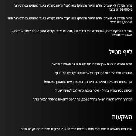
מחירי הנדל”ן לא עוצרים! חלום הדירה מתרחק? בואו לקבל אחיזה בקרקע בייעוד למגורים, בפרדס חנה
ב-₪109,000 בלבד
מחירי הנדל”ן לא עוצרים! חלום הדירה מתרחק? בואו לקבל אחיזה בקרקע בייעוד למגורים, בפרדס חנה החל
מ-₪59,000 בלבד
שלב ב׳ בפרויקט פארק צפון חדרה יצא לדרך: 290,000 ₪ בלבד לקרקע המקנה זכות לדירה – הקרקע
מאושרת למגורים!
לייף סטייל
סודות ההזנה הטבעית – כך תבחרו סוגי דשנים לגינה משגשגת ובריאה
מלון בתל אביב על הים: המדריך המלא לחופשה יוקרתית מול החוף
איך מושגים פיננסיים הופכים לברורים יותר כשמשתמשים במחשבון משכנתא?
חבילות נופש בארץ ובחו״ל – איפה באמת כדאי לכם לנפוש השנה?
המדריך המלא ללימודי רפואה בחו”ל 2026: כך תהפכו לרופאים במסלול הבטוח ביותר
השקעות
שיכון ובינוי ממשיכה בגבעת זמר: דירות 5 חדרים החל מ־2.99 מיליון ₪ בשכונת הבוטיק של חיפה