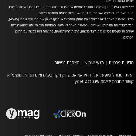
שונים המוזכרים באתר.
אין לראות בהצגת תוכן פרסומי באתר לכשעצמו או בעיבוד הנתונים המועלים בהם והצגתם משום
חוות דעת ו/או המלצה ו/או הבעת דעה ו/או עידוד מטעם מפעילת האתר.
ככלל, מפעילת האתר רשאית להציג את התוכן הפרסומי או חלקו באופן אוטומטי וכפי שהוא (AS-IS),
מבלי לבדוק את אמיתותו ו/או דיוקו. מפעילת האתר לא תישא באחריות מכל מין וסוג שהוא לנזקים
ישירים או עקיפים ככל שיגרמו לצד כלשהו, לרבות למשתמשים, כתוצאה ו/או בקשר עם התוכן
הפרסומי.
מדיניות פרטיות
|
תנאי שימוש
|
הצהרת נגישות
האתר מנוהל ומופעל על ידי או.אמ.אס שיווק מקוון בע"מ ואינו מנוהל, מופעל או
קשור לחברת ידיעות אינטרנט ynet