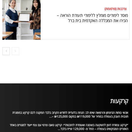
צרכנות (פרסומת)
מוסד לימודים מומלץ ללימודי תעודת הוראה –
הכירו את המכללה האקדמית בית ברל
קרקעות
אנשי כוחות הביטחון והרפואה שימו לב: הנחה בלעדית לחודש הקרוב בלבד המקנה לכם קרקע במסגרת
תוכנית הענק בעפולה במחיר של ₪119,000 במקום ₪125,000 –...
״קרקע צמודת דופן להשקעה בשכונה שעומדת להיבנות!״: קרקע טאבו פרטי עם צפי ייעוד למגורים באחד
האזורים המבוקשים בעפולה – החל מ- 129,000 ש״ח בלבד...