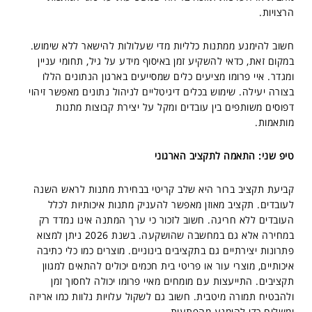
הרצויות.
חשוב להימנע ממתנות כלליות מדי שעלולות להישאר ללא שימוש.
במקום זאת, כדאי להשקיע זמן באיסוף מידע על גיל, תחומי עניין
ומגדר. איי פרומו מציעים כלים שמסייעים בארגון הנתונים הללו
בצורה יעילה. שימוש בכלים דיגיטליים לניהול נתונים מאפשר זיהוי
דפוסים משותפים בין עובדים ומקל על יצירת קבוצות מתנות
מותאמות.
טיפ שני: התאמה לתקציב הארגוני
קביעת תקציב ברור היא שלב קריטי בבחירת מתנות לראש השנה
לעובדים. תקציב מאוזן מאפשר להעניק מתנות איכותיות לכלל
העובדים ללא חריגה. חשוב לזכור כי ערך המתנה אינו נמדד רק
במחירה אלא גם במחשבה שהושקעה. בשנת 2026 ניתן למצוא
פתרונות יצירתיים גם בתקציבים בינוניים. מוצרים כמו כלי כתיבה
איכותיים, מוצרי עור או פריטי בית חכמים יכולים להתאים למגוון
תקציבים. התייעצות עם מומחים מאיי פרומו יכולה לחסוך זמן
ולהבטיח תמורה מיטבית. חשוב גם לשקול עלויות נלוות כמו אריזה
ומשלוח כדי להימנע מהפתעות.