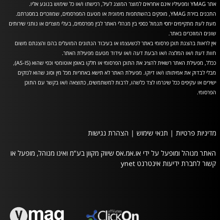
אתר YMAG ומפעיליו אינם אחראים למוצר המוצג לעיל, רכישתו ו/או כל שימוש בנוגע אליו.
התכנים בזירת YMAG, מופקים בהשתתפות מימונית או מטעם המפרסמים, שמוזכרים במסגרתם.
מעת לעת מתקיימים יחסי תגמול כספי בין מנהלי האתר לבין מפרסמים, בעלי מוצרים או נותני שירותים
שונים המוזכרים באתר.
אין לראות בהצגת תוכן פרסומי באתר לכשעצמו או בעיבוד הנתונים המועלים בהם והצגתם משום
חוות דעת ו/או המלצה ו/או הבעת דעה ו/או עידוד מטעם מפעילת האתר.
ככלל, מפעילת האתר רשאית להציג את התוכן הפרסומי או חלקו באופן אוטומטי וכפי שהוא (AS-IS),
מבלי לבדוק את אמיתותו ו/או דיוקו. מפעילת האתר לא תישא באחריות מכל מין וסוג שהוא לנזקים
ישירים או עקיפים ככל שיגרמו לצד כלשהו, לרבות למשתמשים, כתוצאה ו/או בקשר עם התוכן
הפרסומי.
מדיניות פרטיות
|
תנאי שימוש
|
הצהרת נגישות
האתר מנוהל ומופעל על ידי או.אמ.אס שיווק מקוון בע"מ ואינו מנוהל, מופעל או
קשור לחברת ידיעות אינטרנט ynet