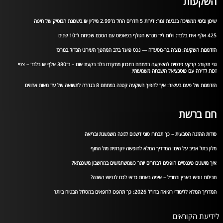
השקעות
שיכון ובינוי ממשיכה בגבעת זמר: דירות 5 חדרים החל מ־2.99 מיליון ₪ בשכונת הבוטיק של חיפה
425 אלף אירו בלבד: וילות ליד מגרש הגולף בפאפוס עם הסכם שכירות ל־10 שנים
הזדמנות השקעה: נוצ’ה בר-מסעדה — נכס פועל בלב המהפך העירוני הגדול במרכז
גני תקווה: קרקע פרטית להשקעה במתחם בתכנון מתקדם בלב בקעת אונו – ב־380 אלף ₪ בלבד – צפי
זכות לדירה עם פוטנציאל השבחה משמעותי!
הזדמנות של פעם בעשור: איך להפוך השקעה קטנה במתחם 8 בגדרה לתשואה של עד מאות אחוזים
חם ברשת
סודות ההזנה הטבעית – כך תבחרו סוגי דשנים לגינה משגשגת ובריאה
מלון בתל אביב על הים: המדריך המלא לחופשה יוקרתית מול החוף
איך מושגים פיננסיים הופכים לברורים יותר כשמשתמשים במחשבון משכנתא?
חבילות נופש בארץ ובחו״ל – איפה באמת כדאי לכם לנפוש השנה?
המדריך המלא ללימודי רפואה בחו”ל 2026: כך תהפכו לרופאים במסלול הבטוח ביותר
לידיעת הקוראים