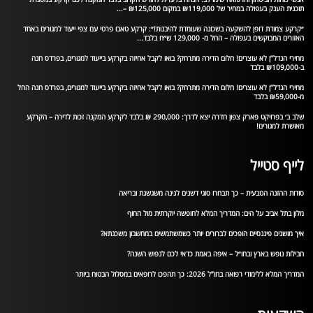
תוכנית הענק בעפולה במחיר של ₪119,000 במקום ₪125,000 –...
״קרקע צמודת דופן להשקעה בשכונה שעומדת להיבנות!״: קרקע טאבו פרטי עם צפי ייעוד למגורים באחד
האזורים המבוקשים בעפולה – החל מ- 129,000 ש״ח בלבד...
מחירי הנדל”ן לא עוצרים! חלום הדירה מתרחק? בואו לקבל אחיזה בקרקע בייעוד למגורים, בפרדס חנה
ב-₪109,000 בלבד
מחירי הנדל”ן לא עוצרים! חלום הדירה מתרחק? בואו לקבל אחיזה בקרקע בייעוד למגורים, בפרדס חנה החל
מ-₪59,000 בלבד
שלב ב׳ בפרויקט פארק צפון חדרה יצא לדרך: 290,000 ₪ בלבד לקרקע המקנה זכות לדירה – הקרקע
מאושרת למגורים!
לייף סטייל
סודות ההזנה הטבעית – כך תבחרו סוגי דשנים לגינה משגשגת ובריאה
מלון בתל אביב על הים: המדריך המלא לחופשה יוקרתית מול החוף
איך מושגים פיננסיים הופכים לברורים יותר כשמשתמשים במחשבון משכנתא?
חבילות נופש בארץ ובחו״ל – איפה באמת כדאי לכם לנפוש השנה?
המדריך המלא ללימודי רפואה בחו”ל 2026: כך תהפכו לרופאים במסלול הבטוח ביותר