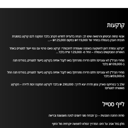
קרקעות
אנשי כוחות הביטחון והרפואה שימו לב: הנחה בלעדית לחודש הקרוב בלבד המקנה לכם קרקע במסגרת
תוכנית הענק בעפולה במחיר של ₪119,000 במקום ₪125,000 –...
״קרקע צמודת דופן להשקעה בשכונה שעומדת להיבנות!״: קרקע טאבו פרטי עם צפי ייעוד למגורים באחד
האזורים המבוקשים בעפולה – החל מ- 129,000 ש״ח בלבד...
מחירי הנדל”ן לא עוצרים! חלום הדירה מתרחק? בואו לקבל אחיזה בקרקע בייעוד למגורים, בפרדס חנה
ב-₪109,000 בלבד
מחירי הנדל”ן לא עוצרים! חלום הדירה מתרחק? בואו לקבל אחיזה בקרקע בייעוד למגורים, בפרדס חנה החל
מ-₪59,000 בלבד
שלב ב׳ בפרויקט פארק צפון חדרה יצא לדרך: 290,000 ₪ בלבד לקרקע המקנה זכות לדירה – הקרקע
מאושרת למגורים!
לייף סטייל
סודות ההזנה הטבעית – כך תבחרו סוגי דשנים לגינה משגשגת ובריאה
מלון בתל אביב על הים: המדריך המלא לחופשה יוקרתית מול החוף