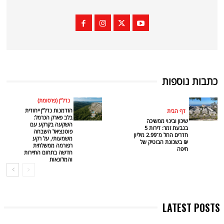
כתבות נוספות
נדל"ן (פרסומת)
הזדמנות נדל”ן ייחודית
דף הבית
בלב פארק הכרמל:
שיכון ובינוי ממשיכה
השקעה בקרקע עם
בגבעת זמר: דירות 5
פוטנציאל השבחה
חדרים החל מ־2.99 מיליון
משמעותי, על רקע
₪ בשכונת הבוטיק של
רפורמה ממשלתית
חיפה
חדשה בתחום התיירות
והמלונאות
LATEST POSTS