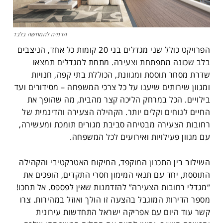
הדמיה להמחשה בלבד
הפרויקט כולל שני מגדלים בני 20 קומות כל אחד, הניצבים
בלב שכונה מתפתחת וצעירה. מתחת למגדלים תמצאו
שדרת מסחר תוססת ומגוונת, הכוללת בתי קפה, חנויות
ומגוון שירותים שיענו על כל צרכי המשפחה – מסידורים ועד
בילויים. הכל במרחק הליכה קצר מהבית, מה שהופך את
החיים לנוחים וקלים יותר. הקהילה הצעירה והדינמית של
רחובות הצעירה מבטיחה סביבת מגורים תומכת ומעשירה,
עם מגוון פעילויות ואירועים לכל המשפחה.
השילוב בין התכנון המוקפד, המיקום האטרקטיבי והקהילה
התוססת, יחד עם תנאי המימון חסרי התקדים, הופכים את
“מגדלי רחובות הצעירה” להזדמנות שאין לפספס. אל תחכו!
מספר הדירות המוגבל בהצעה זו הולך ואוזל במהירות. צרו
קשר עוד היום עם אפריקה ישראל התחדשות עירונית