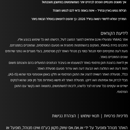
איך מושגים פיננסיים הופכים לברורים יותר כשמשתמשים במחשבון משכנתא?
חבילות נופש בארץ ובחו״ל – איפה באמת כדאי לכם לנפוש השנה?
המדריך המלא ללימודי רפואה בחו”ל 2026: כך תהפכו לרופאים במסלול הבטוח ביותר
לידיעת הקוראים
אתר YMAG ומפעיליו אינם אחראים למוצר המוצג לעיל, רכישתו ו/או כל שימוש בנוגע אליו.
התכנים בזירת YMAG, מופקים בהשתתפות מימונית או מטעם המפרסמים, שמוזכרים במסגרתם.
מעת לעת מתקיימים יחסי תגמול כספי בין מנהלי האתר לבין מפרסמים, בעלי מוצרים או נותני שירותים
שונים המוזכרים באתר.
אין לראות בהצגת תוכן פרסומי באתר לכשעצמו או בעיבוד הנתונים המועלים בהם והצגתם משום
חוות דעת ו/או המלצה ו/או הבעת דעה ו/או עידוד מטעם מפעילת האתר.
ככלל, מפעילת האתר רשאית להציג את התוכן הפרסומי או חלקו באופן אוטומטי וכפי שהוא (AS-IS),
מבלי לבדוק את אמיתותו ו/או דיוקו. מפעילת האתר לא תישא באחריות מכל מין וסוג שהוא לנזקים
ישירים או עקיפים ככל שיגרמו לצד כלשהו, לרבות למשתמשים, כתוצאה ו/או בקשר עם התוכן
הפרסומי.
מדיניות פרטיות
|
תנאי שימוש
|
הצהרת נגישות
האתר מנוהל ומופעל על ידי או.אמ.אס שיווק מקוון בע"מ ואינו מנוהל, מופעל או