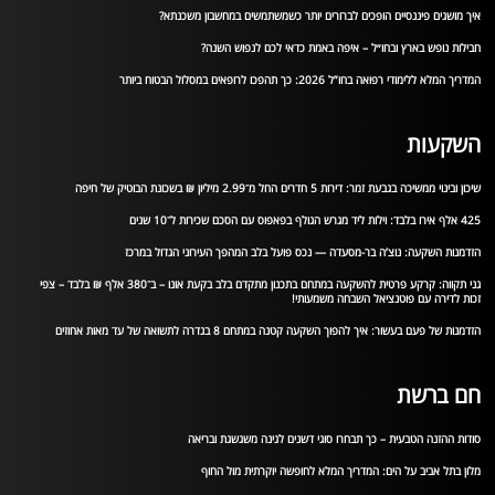
איך מושגים פיננסיים הופכים לברורים יותר כשמשתמשים במחשבון משכנתא?
חבילות נופש בארץ ובחו״ל – איפה באמת כדאי לכם לנפוש השנה?
המדריך המלא ללימודי רפואה בחו”ל 2026: כך תהפכו לרופאים במסלול הבטוח ביותר
השקעות
שיכון ובינוי ממשיכה בגבעת זמר: דירות 5 חדרים החל מ־2.99 מיליון ₪ בשכונת הבוטיק של חיפה
425 אלף אירו בלבד: וילות ליד מגרש הגולף בפאפוס עם הסכם שכירות ל־10 שנים
הזדמנות השקעה: נוצ’ה בר-מסעדה — נכס פועל בלב המהפך העירוני הגדול במרכז
גני תקווה: קרקע פרטית להשקעה במתחם בתכנון מתקדם בלב בקעת אונו – ב־380 אלף ₪ בלבד – צפי
זכות לדירה עם פוטנציאל השבחה משמעותי!
הזדמנות של פעם בעשור: איך להפוך השקעה קטנה במתחם 8 בגדרה לתשואה של עד מאות אחוזים
חם ברשת
סודות ההזנה הטבעית – כך תבחרו סוגי דשנים לגינה משגשגת ובריאה
מלון בתל אביב על הים: המדריך המלא לחופשה יוקרתית מול החוף