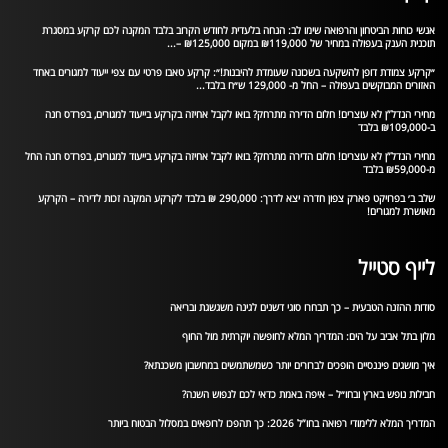
אנשי כוחות הביטחון והרפואה שימו לב: הנחה בלעדית לחודש הקרוב בלבד המקנה לכם קרקע במסגרת
תוכנית הענק בעפולה במחיר של ₪119,000 במקום ₪125,000 –...
״קרקע צמודת דופן להשקעה בשכונה שעומדת להיבנות!״: קרקע טאבו פרטי עם צפי ייעוד למגורים באחד
האזורים המבוקשים בעפולה – החל מ- 129,000 ש״ח בלבד...
מחירי הנדל”ן לא עוצרים! חלום הדירה מתרחק? בואו לקבל אחיזה בקרקע בייעוד למגורים, בפרדס חנה
ב-₪109,000 בלבד
מחירי הנדל”ן לא עוצרים! חלום הדירה מתרחק? בואו לקבל אחיזה בקרקע בייעוד למגורים, בפרדס חנה החל
מ-₪59,000 בלבד
שלב ב׳ בפרויקט פארק צפון חדרה יצא לדרך: 290,000 ₪ בלבד לקרקע המקנה זכות לדירה – הקרקע
מאושרת למגורים!
לייף סטייל
סודות ההזנה הטבעית – כך תבחרו סוגי דשנים לגינה משגשגת ובריאה
מלון בתל אביב על הים: המדריך המלא לחופשה יוקרתית מול החוף
איך מושגים פיננסיים הופכים לברורים יותר כשמשתמשים במחשבון משכנתא?
חבילות נופש בארץ ובחו״ל – איפה באמת כדאי לכם לנפוש השנה?
המדריך המלא ללימודי רפואה בחו”ל 2026: כך תהפכו לרופאים במסלול הבטוח ביותר