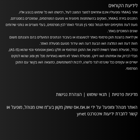
לידיעת הקוראים
אתר YMAG ומפעיליו אינם אחראים למוצר המוצג לעיל, רכישתו ו/או כל שימוש בנוגע אליו.
התכנים בזירת YMAG, מופקים בהשתתפות מימונית או מטעם המפרסמים, שמוזכרים במסגרתם.
מעת לעת מתקיימים יחסי תגמול כספי בין מנהלי האתר לבין מפרסמים, בעלי מוצרים או נותני שירותים
שונים המוזכרים באתר.
אין לראות בהצגת תוכן פרסומי באתר לכשעצמו או בעיבוד הנתונים המועלים בהם והצגתם משום
חוות דעת ו/או המלצה ו/או הבעת דעה ו/או עידוד מטעם מפעילת האתר.
ככלל, מפעילת האתר רשאית להציג את התוכן הפרסומי או חלקו באופן אוטומטי וכפי שהוא (AS-IS),
מבלי לבדוק את אמיתותו ו/או דיוקו. מפעילת האתר לא תישא באחריות מכל מין וסוג שהוא לנזקים
ישירים או עקיפים ככל שיגרמו לצד כלשהו, לרבות למשתמשים, כתוצאה ו/או בקשר עם התוכן
הפרסומי.
מדיניות פרטיות
|
תנאי שימוש
|
הצהרת נגישות
האתר מנוהל ומופעל על ידי או.אמ.אס שיווק מקוון בע"מ ואינו מנוהל, מופעל או
קשור לחברת ידיעות אינטרנט ynet