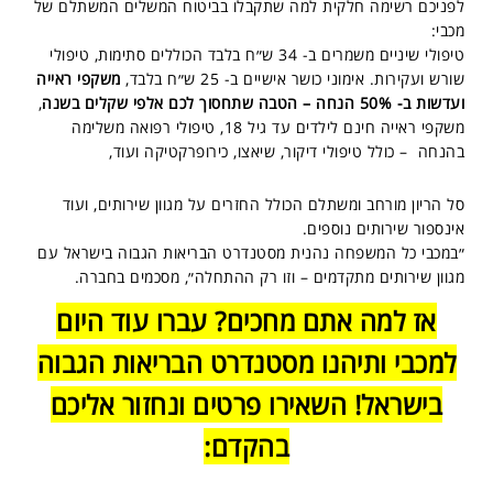
לפניכם רשימה חלקית למה שתקבלו בביטוח המשלים המשתלם של
מכבי:
טיפולי שיניים משמרים ב- 34 ש״ח בלבד הכוללים סתימות, טיפולי
שורש ועקירות. אימוני כושר אישיים ב- 25 ש״ח בלבד,
משקפי ראייה
ועדשות ב- 50% הנחה – הטבה שתחסוך לכם אלפי שקלים בשנה
,
משקפי ראייה חינם לילדים עד גיל 18, טיפולי רפואה משלימה
בהנחה – כולל טיפולי דיקור, שיאצו, כירופרקטיקה ועוד,
סל הריון מורחב ומשתלם הכולל החזרים על מגוון שירותים, ועוד
אינספור שירותים נוספים.
״במכבי כל המשפחה נהנית מסטנדרט הבריאות הגבוה בישראל עם
מגוון שירותים מתקדמים – וזו רק ההתחלה״, מסכמים בחברה.
אז למה אתם מחכים? עברו עוד היום
למכבי ותיהנו מסטנדרט הבריאות הגבוה
בישראל! השאירו פרטים ונחזור אליכם
בהקדם: