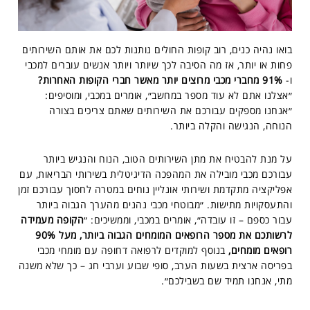
בואו נהיה כנים, רוב קופות החולים נותנות לכם את אותם השירותים
פחות או יותר, אז מה הסיבה לכך שיותר ויותר אנשים עוברים למכבי
ו-
91% מחברי מכבי מרוצים יותר מאשר חברי הקופות האחרות?
״אצלנו אתם לא עוד מספר במחשב״, אומרים במכבי, ומוסיפים:
״אנחנו מספקים עבורכם את השירותים שאתם צריכים בצורה
הנוחה, הנגישה והקלה ביותר.
על מנת להבטיח את מתן השירותים הטוב, הנוח והנגיש ביותר
עבורכם מכבי מובילה את המהפכה הדיגיטלית בשירותי הבריאות, עם
אפליקציה מתקדמת ושירותי אונליין נוחים במטרה לחסוך עבורכם זמן
והתעסקויות מתישות. ״מבוטחי מכבי נהנים מהערך הגבוה ביותר
עבור כספם – זו עובדה״, אומרים במכבי, וממשיכים: ״
הקופה מעמידה
לרשותכם את מספר הרופאים המומחים הגבוה ביותר, מעל 90%
רופאים מומחים,
בנוסף למוקדים לרפואה דחופה עם מומחי מכבי
בפריסה ארצית בשעות הערב, סופי שבוע וערבי חג – כך שלא משנה
מתי, אנחנו תמיד שם בשבילכם״.