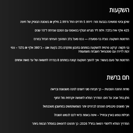
השקעות
שיכון ובינוי ממשיכה בגבעת זמר: דירות 5 חדרים החל מ־2.99 מיליון ₪ בשכונת הבוטיק של חיפה
425 אלף אירו בלבד: וילות ליד מגרש הגולף בפאפוס עם הסכם שכירות ל־10 שנים
הזדמנות השקעה: נוצ’ה בר-מסעדה — נכס פועל בלב המהפך העירוני הגדול במרכז
גני תקווה: קרקע פרטית להשקעה במתחם בתכנון מתקדם בלב בקעת אונו – ב־380 אלף ₪ בלבד – צפי
זכות לדירה עם פוטנציאל השבחה משמעותי!
הזדמנות של פעם בעשור: איך להפוך השקעה קטנה במתחם 8 בגדרה לתשואה של עד מאות אחוזים
חם ברשת
סודות ההזנה הטבעית – כך תבחרו סוגי דשנים לגינה משגשגת ובריאה
מלון בתל אביב על הים: המדריך המלא לחופשה יוקרתית מול החוף
איך מושגים פיננסיים הופכים לברורים יותר כשמשתמשים במחשבון משכנתא?
חבילות נופש בארץ ובחו״ל – איפה באמת כדאי לכם לנפוש השנה?
המדריך המלא ללימודי רפואה בחו”ל 2026: כך תהפכו לרופאים במסלול הבטוח ביותר