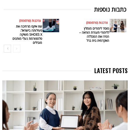
כתבות נוספות
צרכנות (פרסומת)
צרכנות (פרסומת)
שוז איקס מרחיבה את
מוסד לימודים מומלץ
פעילותה בישראל:
ללימודי תעודת הוראה –
SHOES X משיקה
הכירו את המכללה
פלטפורמת נעלי מותגים
האקדמית בית ברל
מובילים
LATEST POSTS