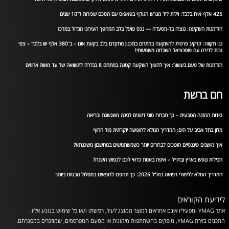
425 אלף אירו בלבד: וילות ליד מגרש הגולף בפאפוס עם הסכם שכירות ל־10 שנים
הזדמנות השקעה: נוצ’ה בר-מסעדה — נכס פועל בלב המהפך העירוני הגדול במרכז
גני תקווה: קרקע פרטית להשקעה במתחם בתכנון מתקדם בלב בקעת אונו – ב־380 אלף ₪ בלבד – צפי
זכות לדירה עם פוטנציאל השבחה משמעותי!
הזדמנות של פעם בעשור: איך להפוך השקעה קטנה במתחם 8 בגדרה לתשואה של עד מאות אחוזים
חם ברשת
סודות ההזנה הטבעית – כך תבחרו סוגי דשנים לגינה משגשגת ובריאה
מלון בתל אביב על הים: המדריך המלא לחופשה יוקרתית מול החוף
איך מושגים פיננסיים הופכים לברורים יותר כשמשתמשים במחשבון משכנתא?
חבילות נופש בארץ ובחו״ל – איפה באמת כדאי לכם לנפוש השנה?
המדריך המלא ללימודי רפואה בחו”ל 2026: כך תהפכו לרופאים במסלול הבטוח ביותר
לידיעת הקוראים
אתר YMAG ומפעיליו אינם אחראים למוצר המוצג לעיל, רכישתו ו/או כל שימוש בנוגע אליו.
התכנים בזירת YMAG, מופקים בהשתתפות מימונית או מטעם המפרסמים, שמוזכרים במסגרתם.