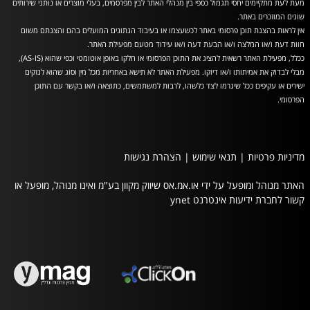
מעת לעת מתקיימים יחסי תגמול כספי בין מנהלי האתר לבין מפרסמים, בעלי מוצרים או נותני שירותים
שונים המוזכרים באתר.
אין לראות בהצגת תוכן פרסומי באתר לכשעצמו או בעיבוד הנתונים המועלים בהם והצגתם משום
חוות דעת ו/או המלצה ו/או הבעת דעה ו/או עידוד מטעם מפעילת האתר.
ככלל, מפעילת האתר רשאית להציג את התוכן הפרסומי או חלקו באופן אוטומטי וכפי שהוא (AS-IS),
מבלי לבדוק את אמיתותו ו/או דיוקו. מפעילת האתר לא תישא באחריות מכל מין וסוג שהוא לנזקים
ישירים או עקיפים ככל שיגרמו לצד כלשהו, לרבות למשתמשים, כתוצאה ו/או בקשר עם התוכן
הפרסומי.
מדיניות פרטיות
|
תנאי שימוש
|
הצהרת נגישות
האתר מנוהל ומופעל על ידי או.אמ.אס שיווק מקוון בע"מ ואינו מנוהל, מופעל או
קשור לחברת ידיעות אינטרנט ynet