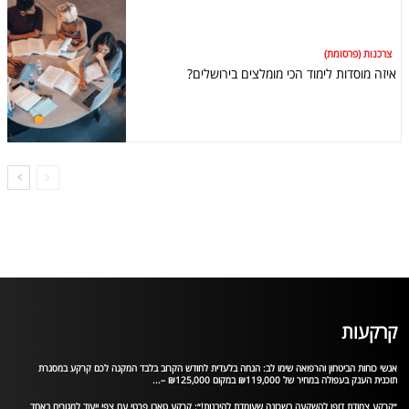
צרכנות (פרסומת)
איזה מוסדות לימוד הכי מומלצים בירושלים?
קרקעות
אנשי כוחות הביטחון והרפואה שימו לב: הנחה בלעדית לחודש הקרוב בלבד המקנה לכם קרקע במסגרת
תוכנית הענק בעפולה במחיר של ₪119,000 במקום ₪125,000 –...
״קרקע צמודת דופן להשקעה בשכונה שעומדת להיבנות!״: קרקע טאבו פרטי עם צפי ייעוד למגורים באחד