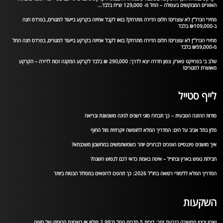
האזורים המבוקשים בעפולה – החל מ- 129,000 ש״ח בלבד...
מחירי הנדל”ן לא עוצרים! חלום הדירה מתרחק? בואו לקבל אחיזה בקרקע בייעוד למגורים, בפרדס חנה
ב-₪109,000 בלבד
מחירי הנדל”ן לא עוצרים! חלום הדירה מתרחק? בואו לקבל אחיזה בקרקע בייעוד למגורים, בפרדס חנה החל
מ-₪59,000 בלבד
שלב ב׳ בפרויקט פארק צפון חדרה יצא לדרך: 290,000 ₪ בלבד לקרקע המקנה זכות לדירה – הקרקע
מאושרת למגורים!
לייף סטייל
סודות ההזנה הטבעית – כך תבחרו סוגי דשנים לגינה משגשגת ובריאה
מלון בתל אביב על הים: המדריך המלא לחופשה יוקרתית מול החוף
איך מושגים פיננסיים הופכים לברורים יותר כשמשתמשים במחשבון משכנתא?
חבילות נופש בארץ ובחו״ל – איפה באמת כדאי לכם לנפוש השנה?
המדריך המלא ללימודי רפואה בחו”ל 2026: כך תהפכו לרופאים במסלול הבטוח ביותר
השקעות
שיכון ובינוי ממשיכה בגבעת זמר: דירות 5 חדרים החל מ־2.99 מיליון ₪ בשכונת הבוטיק של חיפה