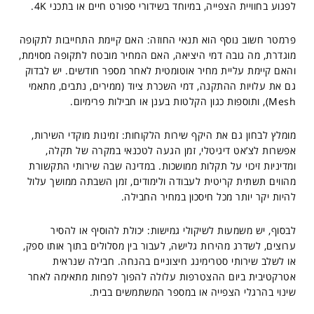
לפגוע בחוויית הצפייה, במיוחד בשידורי ספורט חיים או בתכני 4K.
פרמטר חשוב נוסף הוא תנאי החוזה: האם קיימת התחייבות לתקופה
מוגדרת, מה גובה דמי היציאה, האם המחיר מובטח לתקופה מסוימת,
והאם קיימת עליית מחיר אוטומטית לאחר מספר חודשים. יש לבדוק
גם את עלויות ההתקנה, דמי השכרת ציוד (ממירים, נתבים, מתאמי
Mesh), ותוספות כגון הקלטות בענן או חבילות פרימיום.
מומלץ לבחון גם את היקף שירות הלקוחות: זמינות מוקדי השירות,
אפשרות לצ’אט דיגיטלי, זמן הגעה לטכנאי במקרה של תקלה,
ומדיניות זיכוי על תקלות ממושכות. במדינה שבה שירותי התקשורת
מהווים תשתית קריטית לעבודה ולימודים, זמן השבתה ממושך עלול
להיות יקר יותר מכל חיסכון במחיר החבילה.
לבסוף, יש משמעות לשיקולי גמישות: יכולת להוסיף או להסיר
ערוצים, לשדרג מהירות גלישה, לעבור בין מסלולים בתוך אותו ספק,
או לשלב שירותי סטרימינג חיצוניים בהנחה. חבילה שנראית
אטרקטיבית ביום ההצטרפות עלולה להפוך לפחות מתאימה לאחר
שינוי בהרגלי הצפייה או במספר המשתמשים בבית.