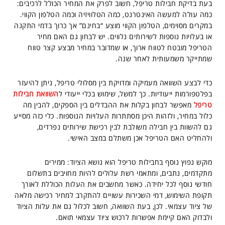
בעת בדיקת חבילות טריפל, חשוב לפרק את המחיר הכולל לרכיבים:
כמה עולה למעשה האינטרנט, כמה הטלוויזיה וכמה הטלפון הקווי.
במקרים מסוימים, הטלפון הקווי מוצע “בחינם” אך כרוך בדמי התקנה
או בעלויות נוספות לשירותים נלווים. יש לבחון גם האם מחיר
הטריפל מובטח לטווח ארוך, או שמדובר במחיר מבצע קצר טווח
שמתייקר משמעותית לאחר שנה.
כדי לבצע השוואה מעמיקה ומדויקת בין מסלולי טריפל, ניתן להיעזר
בפלטפורמות ייעודיות. כך למשל, שימוש בכלי ייעודי ל
השוואת חבילות
טריפל
מאפשר לבחון בקלות את ההבדלים בין הספקים, להבין מה
כלול במחיר, ולזהות היכן מסתתרות העלויות הנוספות. כלי כזה מסייע
גם להשוות בין חבילה משולבת לבין רכישת שירותים נפרדים,
ולהחליט האם הטריפל אכן משתלם במצב האישי.
מוקש נפוץ נוסף בחבילות טריפל הוא נושא הציוד: ממירים
מתקדמים, נתבים, ומתאמי רשת עלולים להיות מחויבים בתשלום
חודשי נוסף לכל יחידה. כאשר מחשבים את העלות הכוללת לאורך
תקופת השימוש, דמי השכירות עשויים להתקרב למחיר רכישה מלאה
של ציוד עצמאי. לכן, בעת השוואה, חשוב לכלול גם את עלות הציוד
ולבדוק האם קיימת אפשרות לרכוש ציוד עצמאי תואם.