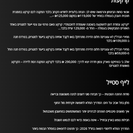
קרקעות
אנשי כוחות הביטחון והרפואה שימו לב: הנחה בלעדית לחודש הקרוב בלבד המקנה לכם קרקע במסגרת
תוכנית הענק בעפולה במחיר של ₪119,000 במקום ₪125,000 –...
״קרקע צמודת דופן להשקעה בשכונה שעומדת להיבנות!״: קרקע טאבו פרטי עם צפי ייעוד למגורים באחד
האזורים המבוקשים בעפולה – החל מ- 129,000 ש״ח בלבד...
מחירי הנדל”ן לא עוצרים! חלום הדירה מתרחק? בואו לקבל אחיזה בקרקע בייעוד למגורים, בפרדס חנה
ב-₪109,000 בלבד
מחירי הנדל”ן לא עוצרים! חלום הדירה מתרחק? בואו לקבל אחיזה בקרקע בייעוד למגורים, בפרדס חנה החל
מ-₪59,000 בלבד
שלב ב׳ בפרויקט פארק צפון חדרה יצא לדרך: 290,000 ₪ בלבד לקרקע המקנה זכות לדירה – הקרקע
מאושרת למגורים!
לייף סטייל
סודות ההזנה הטבעית – כך תבחרו סוגי דשנים לגינה משגשגת ובריאה
מלון בתל אביב על הים: המדריך המלא לחופשה יוקרתית מול החוף
איך מושגים פיננסיים הופכים לברורים יותר כשמשתמשים במחשבון משכנתא?
חבילות נופש בארץ ובחו״ל – איפה באמת כדאי לכם לנפוש השנה?
המדריך המלא ללימודי רפואה בחו”ל 2026: כך תהפכו לרופאים במסלול הבטוח ביותר