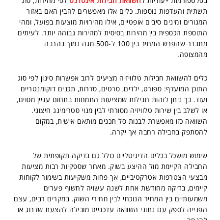
בפלטפורמות ייעודיות ל
השוואת חבילות אינטרנט
לפי מהירות, סוג
תשתית והעדפות נוספות. כלים אלו מאפשרים להבין האם באזור
המגורים זמינים סיבים אופטיים, אילו מהירויות מוצעות בפועל, ומהי
התוספת הכספית בין מהירות בסיסית למהירות גבוהה יותר. לעיתים
מתברר שהפרש המחיר בין 100 ל-500 מגה נמוך בהרבה
מהמצופה.
כלים להשוואת חבילות טלוויזיה מציעים לרוב אפשרות סינון לפי סוג
התוכן המועדף: ספורט, ילדים, סרטים, סדרות, תכנים דוקומנטריים
ועוד. כך ניתן לזהות חבילות שמציעות התמחות בתחום עניין מסוים,
או לשלב בין שירות טלוויזיה מסורתי לבין מנוי סטרימינג חיצוני.
השוואה כזו מאפשרת לבנות סל תכנים מותאם אישית, במקום
להסתפק בחבילה רחבה אך יקרה.
שימוש מושכל בכלים הדיגיטליים כולל גם בדיקה תקופתית של
החבילה הקיימת מול ההיצע בשוק. מאחר שספקיות רבות מציעות
מבצעי הצטרפות אטרקטיביים, אך פחות משקיעות בשימור לקוחות
קיימים, בדיקה מחודשת אחת לשנה עשויה לחשוף פערים
משמעותיים בין המחיר הנוכחי לבין מחירי השוק. במקרים רבים, עצם
הפנייה לספק עם נתוני השוואה עדכניים מובילה להצעת שדרוג או