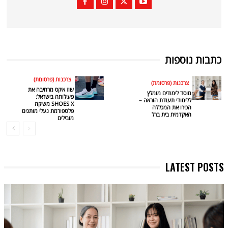
כתבות נוספות
צרכנות (פרסומת)
צרכנות (פרסומת)
שוז איקס מרחיבה את
מוסד לימודים מומלץ
פעילותה בישראל:
ללימודי תעודת הוראה –
SHOES X משיקה
הכירו את המכללה
פלטפורמת נעלי מותגים
האקדמית בית ברל
מובילים
LATEST POSTS