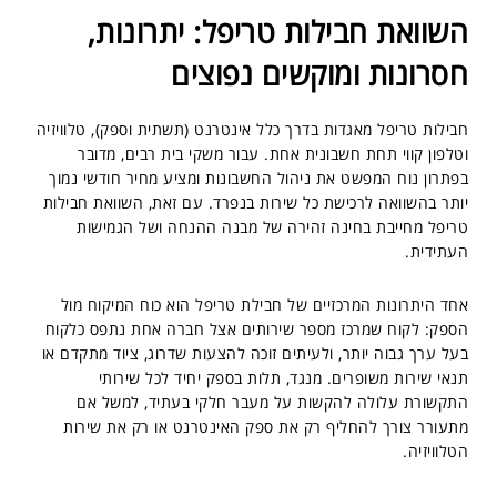
השוואת חבילות טריפל: יתרונות,
חסרונות ומוקשים נפוצים
חבילות טריפל מאגדות בדרך כלל אינטרנט (תשתית וספק), טלוויזיה
וטלפון קווי תחת חשבונית אחת. עבור משקי בית רבים, מדובר
בפתרון נוח המפשט את ניהול החשבונות ומציע מחיר חודשי נמוך
יותר בהשוואה לרכישת כל שירות בנפרד. עם זאת, השוואת חבילות
טריפל מחייבת בחינה זהירה של מבנה ההנחה ושל הגמישות
העתידית.
אחד היתרונות המרכזיים של חבילת טריפל הוא כוח המיקוח מול
הספק: לקוח שמרכז מספר שירותים אצל חברה אחת נתפס כלקוח
בעל ערך גבוה יותר, ולעיתים זוכה להצעות שדרוג, ציוד מתקדם או
תנאי שירות משופרים. מנגד, תלות בספק יחיד לכל שירותי
התקשורת עלולה להקשות על מעבר חלקי בעתיד, למשל אם
מתעורר צורך להחליף רק את ספק האינטרנט או רק את שירות
הטלוויזיה.