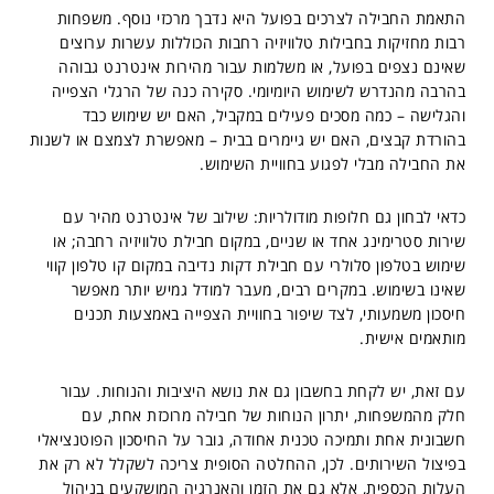
התאמת החבילה לצרכים בפועל היא נדבך מרכזי נוסף. משפחות
רבות מחזיקות בחבילות טלוויזיה רחבות הכוללות עשרות ערוצים
שאינם נצפים בפועל, או משלמות עבור מהירות אינטרנט גבוהה
בהרבה מהנדרש לשימוש היומיומי. סקירה כנה של הרגלי הצפייה
והגלישה – כמה מסכים פעילים במקביל, האם יש שימוש כבד
בהורדת קבצים, האם יש גיימרים בבית – מאפשרת לצמצם או לשנות
את החבילה מבלי לפגוע בחוויית השימוש.
כדאי לבחון גם חלופות מודולריות: שילוב של אינטרנט מהיר עם
שירות סטרימינג אחד או שניים, במקום חבילת טלוויזיה רחבה; או
שימוש בטלפון סלולרי עם חבילת דקות נדיבה במקום קו טלפון קווי
שאינו בשימוש. במקרים רבים, מעבר למודל גמיש יותר מאפשר
חיסכון משמעותי, לצד שיפור בחוויית הצפייה באמצעות תכנים
מותאמים אישית.
עם זאת, יש לקחת בחשבון גם את נושא היציבות והנוחות. עבור
חלק מהמשפחות, יתרון הנוחות של חבילה מרוכזת אחת, עם
חשבונית אחת ותמיכה טכנית אחודה, גובר על החיסכון הפוטנציאלי
בפיצול השירותים. לכן, ההחלטה הסופית צריכה לשקלל לא רק את
העלות הכספית, אלא גם את הזמן והאנרגיה המושקעים בניהול