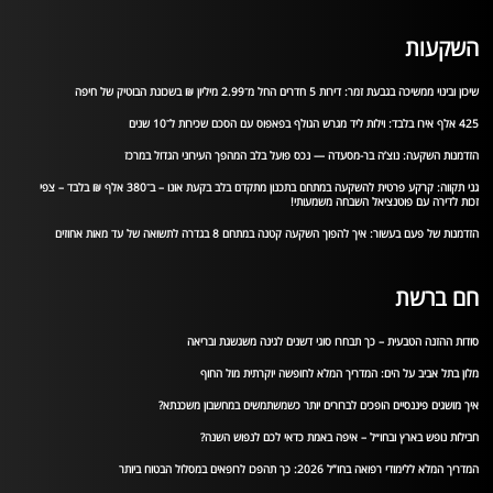
השקעות
שיכון ובינוי ממשיכה בגבעת זמר: דירות 5 חדרים החל מ־2.99 מיליון ₪ בשכונת הבוטיק של חיפה
425 אלף אירו בלבד: וילות ליד מגרש הגולף בפאפוס עם הסכם שכירות ל־10 שנים
הזדמנות השקעה: נוצ’ה בר-מסעדה — נכס פועל בלב המהפך העירוני הגדול במרכז
גני תקווה: קרקע פרטית להשקעה במתחם בתכנון מתקדם בלב בקעת אונו – ב־380 אלף ₪ בלבד – צפי
זכות לדירה עם פוטנציאל השבחה משמעותי!
הזדמנות של פעם בעשור: איך להפוך השקעה קטנה במתחם 8 בגדרה לתשואה של עד מאות אחוזים
חם ברשת
סודות ההזנה הטבעית – כך תבחרו סוגי דשנים לגינה משגשגת ובריאה
מלון בתל אביב על הים: המדריך המלא לחופשה יוקרתית מול החוף
איך מושגים פיננסיים הופכים לברורים יותר כשמשתמשים במחשבון משכנתא?
חבילות נופש בארץ ובחו״ל – איפה באמת כדאי לכם לנפוש השנה?
המדריך המלא ללימודי רפואה בחו”ל 2026: כך תהפכו לרופאים במסלול הבטוח ביותר