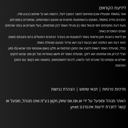
לידיעת הקוראים
אתר YMAG ומפעיליו אינם אחראים למוצר המוצג לעיל, רכישתו ו/או כל שימוש בנוגע אליו.
התכנים בזירת YMAG, מופקים בהשתתפות מימונית או מטעם המפרסמים, שמוזכרים במסגרתם.
מעת לעת מתקיימים יחסי תגמול כספי בין מנהלי האתר לבין מפרסמים, בעלי מוצרים או נותני שירותים
שונים המוזכרים באתר.
אין לראות בהצגת תוכן פרסומי באתר לכשעצמו או בעיבוד הנתונים המועלים בהם והצגתם משום
חוות דעת ו/או המלצה ו/או הבעת דעה ו/או עידוד מטעם מפעילת האתר.
ככלל, מפעילת האתר רשאית להציג את התוכן הפרסומי או חלקו באופן אוטומטי וכפי שהוא (AS-IS),
מבלי לבדוק את אמיתותו ו/או דיוקו. מפעילת האתר לא תישא באחריות מכל מין וסוג שהוא לנזקים
ישירים או עקיפים ככל שיגרמו לצד כלשהו, לרבות למשתמשים, כתוצאה ו/או בקשר עם התוכן
הפרסומי.
מדיניות פרטיות
|
תנאי שימוש
|
הצהרת נגישות
האתר מנוהל ומופעל על ידי או.אמ.אס שיווק מקוון בע"מ ואינו מנוהל, מופעל או
קשור לחברת ידיעות אינטרנט ynet