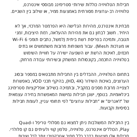
חבילות הטלוויזיה כוללות שירותי סטרימינג מבוססי אינטרנט,
טלוויזיה רב-ערוצית מסורתית באמצעות ממיר, או שילוב בין השניים.
מבחינת אינטרנט, מהירות הגלישה היא הפרמטר המרכזי, אך לא
היחיד. חשוב לבחון גם את מהירות ההעלאה, רמת היציבות, זמני
תגובה, ותמיכה בפריסת רשת ביתית (למשל, נתבים תומכי Wi-Fi 6
או מערכות Mesh). עבור משפחות מרובות משתמשים או בתים
חכמים, לאיכות הרשת יש השפעה ישירה על חוויית השימוש
בטלוויזיה החכמה, בקונסולות המשחק ובשירותי עבודה מרחוק.
בתחום הטלוויזיה, ההבדלים בין החבילות מתבטאים במספר ובסוג
הערוצים, באיכות השידור (HD, 4K), בהיקף תכני VOD, באפשרות
לצפייה מרובת מסכים במקביל, ובתמיכה בשילוב אפליקציות סטרימינג
בינלאומיות. בנוסף, ישנן חבילות גמישות המאפשרות בחירה עצמאית
של “ז’אנרים” או “חבילות ערוצים” לפי תחומי עניין, לעומת חבילות
בסיסיות וקבועות.
בין החבילות המשולבות ניתן למצוא גם מסלולי טריפל ו-Quad
Play, הכוללים אינטרנט, טלוויזיה, טלפון קווי ולעיתים גם קו סלולרי.
חבילות אלו מציעות בדרך כלל מחיר אטרקטיבי יותר לכל שירות