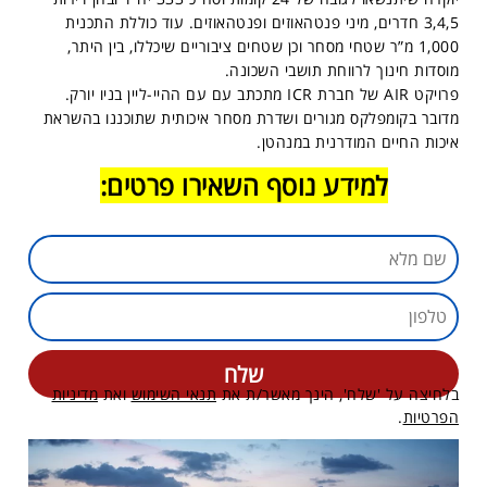
3,4,5 חדרים, מיני פנטהאוזים ופנטהאוזים. עוד כוללת התכנית
1,000 מ”ר שטחי מסחר וכן שטחים ציבוריים שיכללו, בין היתר,
מוסדות חינוך לרווחת תושבי השכונה.
פרויקט AIR של חברת ICR מתכתב עם עם ההיי-ליין בניו יורק.
מדובר בקומפלקס מגורים ושדרת מסחר איכותית שתוכננו בהשראת
איכות החיים המודרנית במנהטן.
למידע נוסף השאירו פרטים:
בלחיצה על 'שלח', הינך מאשר/ת את
תנאי השימוש
ואת
מדיניות
הפרטיות
.