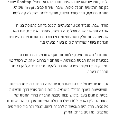
ילדים, ספריית אטריום מרשימה וחדר קולנוע. Rooftop Park ייחודי
בקומה הרביעית הכולל פינות ישיבה ואירוח סביב firepit איכותי,
מתחם ברביקיו, חדר כושר חיצוני, מתקני ילדים ושתילה קהילתית.
מורדי שבת, מנכ”ל ICR: “גבעתיים תיכנס בקרוב לתנופת בנייה
אדירה ותמשוך אליה אוכלוסייה חדשה, צעירה ואיכותית. אנו ב-ICR
שמחים לקחת חלק משמעותי ומרכזי בתוכנית ההתחדשות העירונית
הגדולה ביותר שמקודמת כיום בעיר גבעתיים.”
מתחם ב’ האמור מצטרף למתחם נוסף אותו מקדמת החברה
במסגרת אותה תכנית מפורטת – מתחם י’ ברחוב אידמית, הכולל 42
יח”ד קיימות במקומן צפויה החברה להקים 118 יח”ד עליהן דיווחה
החברה בעבר.
‏ICR מבית ישראל קנדה וראם מגורים הינה חברת נדל”ן מהמובילות
והמשפיעות בענף הנדל”ן בישראל. בזכות ניהול פורץ דרך, חדשנות
ובניית מותגים בעלי ביקוש גבוה ניצבת החברה בחוד החנית של
יזמות הנדל”ן בארץ. ICR משלבת יכולת השבחת ערך גבוהה ואיתנות
פיננסית. חוזקותיה מאפשרות לחברה ליזום, לנהל ולהוביל פרויקטים
מורכבים ומגוונים ברחבי הארץ.