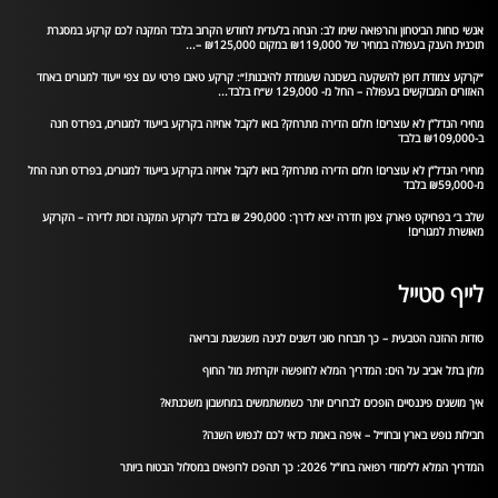
אנשי כוחות הביטחון והרפואה שימו לב: הנחה בלעדית לחודש הקרוב בלבד המקנה לכם קרקע במסגרת
תוכנית הענק בעפולה במחיר של ₪119,000 במקום ₪125,000 –...
״קרקע צמודת דופן להשקעה בשכונה שעומדת להיבנות!״: קרקע טאבו פרטי עם צפי ייעוד למגורים באחד
האזורים המבוקשים בעפולה – החל מ- 129,000 ש״ח בלבד...
מחירי הנדל”ן לא עוצרים! חלום הדירה מתרחק? בואו לקבל אחיזה בקרקע בייעוד למגורים, בפרדס חנה
ב-₪109,000 בלבד
מחירי הנדל”ן לא עוצרים! חלום הדירה מתרחק? בואו לקבל אחיזה בקרקע בייעוד למגורים, בפרדס חנה החל
מ-₪59,000 בלבד
שלב ב׳ בפרויקט פארק צפון חדרה יצא לדרך: 290,000 ₪ בלבד לקרקע המקנה זכות לדירה – הקרקע
מאושרת למגורים!
לייף סטייל
סודות ההזנה הטבעית – כך תבחרו סוגי דשנים לגינה משגשגת ובריאה
מלון בתל אביב על הים: המדריך המלא לחופשה יוקרתית מול החוף
איך מושגים פיננסיים הופכים לברורים יותר כשמשתמשים במחשבון משכנתא?
חבילות נופש בארץ ובחו״ל – איפה באמת כדאי לכם לנפוש השנה?
המדריך המלא ללימודי רפואה בחו”ל 2026: כך תהפכו לרופאים במסלול הבטוח ביותר