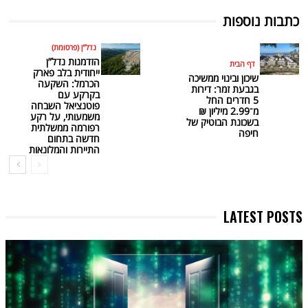
כתבות נוספות
נדל"ן (פרסומת)
הזדמנות נדל”ן
דף הבית
ייחודית בלב פארק
שיכון ובינוי ממשיכה
הכרמל: השקעה
בגבעת זמר: דירות
בקרקע עם
5 חדרים החל
פוטנציאל השבחה
מ־2.99 מיליון ₪
משמעותי, על רקע
בשכונת הבוטיק של
רפורמה ממשלתית
חיפה
חדשה בתחום
התיירות והמלונאות
LATEST POSTS