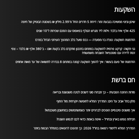
השקעות
שיכון ובינוי ממשיכה בגבעת זמר: דירות 5 חדרים החל מ־2.99 מיליון ₪ בשכונת הבוטיק של חיפה
425 אלף אירו בלבד: וילות ליד מגרש הגולף בפאפוס עם הסכם שכירות ל־10 שנים
הזדמנות השקעה: נוצ’ה בר-מסעדה — נכס פועל בלב המהפך העירוני הגדול במרכז
גני תקווה: קרקע פרטית להשקעה במתחם בתכנון מתקדם בלב בקעת אונו – ב־380 אלף ₪ בלבד – צפי
זכות לדירה עם פוטנציאל השבחה משמעותי!
הזדמנות של פעם בעשור: איך להפוך השקעה קטנה במתחם 8 בגדרה לתשואה של עד מאות אחוזים
חם ברשת
סודות ההזנה הטבעית – כך תבחרו סוגי דשנים לגינה משגשגת ובריאה
מלון בתל אביב על הים: המדריך המלא לחופשה יוקרתית מול החוף
איך מושגים פיננסיים הופכים לברורים יותר כשמשתמשים במחשבון משכנתא?
חבילות נופש בארץ ובחו״ל – איפה באמת כדאי לכם לנפוש השנה?
המדריך המלא ללימודי רפואה בחו”ל 2026: כך תהפכו לרופאים במסלול הבטוח ביותר