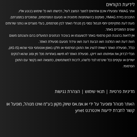
לידיעת הקוראים
אתר YMAG ומפעיליו אינם אחראים למוצר המוצג לעיל, רכישתו ו/או כל שימוש בנוגע אליו.
התכנים בזירת YMAG, מופקים בהשתתפות מימונית או מטעם המפרסמים, שמוזכרים במסגרתם.
מעת לעת מתקיימים יחסי תגמול כספי בין מנהלי האתר לבין מפרסמים, בעלי מוצרים או נותני שירותים
שונים המוזכרים באתר.
אין לראות בהצגת תוכן פרסומי באתר לכשעצמו או בעיבוד הנתונים המועלים בהם והצגתם משום
חוות דעת ו/או המלצה ו/או הבעת דעה ו/או עידוד מטעם מפעילת האתר.
ככלל, מפעילת האתר רשאית להציג את התוכן הפרסומי או חלקו באופן אוטומטי וכפי שהוא (AS-IS),
מבלי לבדוק את אמיתותו ו/או דיוקו. מפעילת האתר לא תישא באחריות מכל מין וסוג שהוא לנזקים
ישירים או עקיפים ככל שיגרמו לצד כלשהו, לרבות למשתמשים, כתוצאה ו/או בקשר עם התוכן
הפרסומי.
מדיניות פרטיות
|
תנאי שימוש
|
הצהרת נגישות
האתר מנוהל ומופעל על ידי או.אמ.אס שיווק מקוון בע"מ ואינו מנוהל, מופעל או
קשור לחברת ידיעות אינטרנט ynet