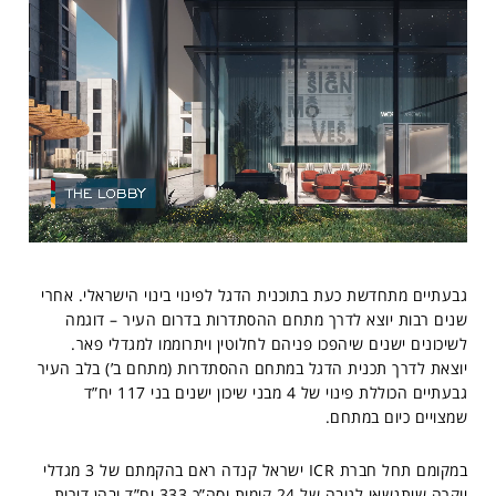
גבעתיים מתחדשת כעת בתוכנית הדגל לפינוי בינוי הישראלי. אחרי
שנים רבות יוצא לדרך מתחם ההסתדרות בדרום העיר – דוגמה
לשיכונים ישנים שיהפכו פניהם לחלוטין ויתרוממו למגדלי פאר.
יוצאת לדרך תכנית הדגל במתחם ההסתדרות (מתחם ב’) בלב העיר
גבעתיים הכוללת פינוי של 4 מבני שיכון ישנים בני 117 יח”ד
שמצויים כיום במתחם.
במקומם תחל חברת ICR ישראל קנדה ראם בהקמתם של 3 מגדלי
יוקרה שיתנשאו לגובה של 24 קומות וסה”כ 333 יח”ד ובהן דירות