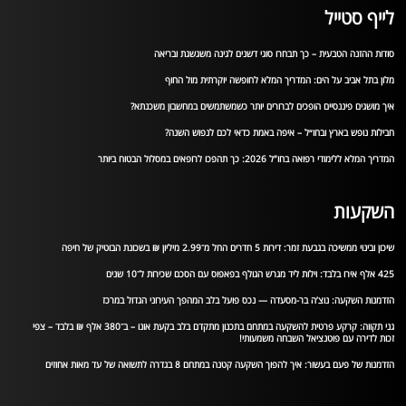
לייף סטייל
סודות ההזנה הטבעית – כך תבחרו סוגי דשנים לגינה משגשגת ובריאה
מלון בתל אביב על הים: המדריך המלא לחופשה יוקרתית מול החוף
איך מושגים פיננסיים הופכים לברורים יותר כשמשתמשים במחשבון משכנתא?
חבילות נופש בארץ ובחו״ל – איפה באמת כדאי לכם לנפוש השנה?
המדריך המלא ללימודי רפואה בחו”ל 2026: כך תהפכו לרופאים במסלול הבטוח ביותר
השקעות
שיכון ובינוי ממשיכה בגבעת זמר: דירות 5 חדרים החל מ־2.99 מיליון ₪ בשכונת הבוטיק של חיפה
425 אלף אירו בלבד: וילות ליד מגרש הגולף בפאפוס עם הסכם שכירות ל־10 שנים
הזדמנות השקעה: נוצ’ה בר-מסעדה — נכס פועל בלב המהפך העירוני הגדול במרכז
גני תקווה: קרקע פרטית להשקעה במתחם בתכנון מתקדם בלב בקעת אונו – ב־380 אלף ₪ בלבד – צפי
זכות לדירה עם פוטנציאל השבחה משמעותי!
הזדמנות של פעם בעשור: איך להפוך השקעה קטנה במתחם 8 בגדרה לתשואה של עד מאות אחוזים