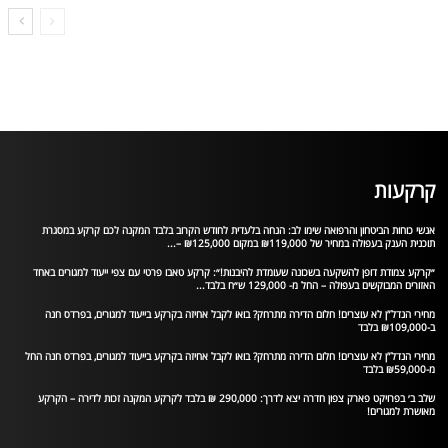
קרקעות
אנשי כוחות הביטחון והרפואה שימו לב: הנחה בלעדית לחודש הקרוב בלבד המקנה לכם קרקע במסגרת
תוכנית הענק בעפולה במחיר של ₪119,000 במקום ₪125,000 –...
״קרקע צמודת דופן להשקעה בשכונה שעומדת להיבנות!״: קרקע טאבו פרטי עם צפי ייעוד למגורים באחד
האזורים המבוקשים בעפולה – החל מ- 129,000 ש״ח בלבד...
מחירי הנדל”ן לא עוצרים! חלום הדירה מתרחק? בואו לקבל אחיזה בקרקע בייעוד למגורים, בפרדס חנה
ב-₪109,000 בלבד
מחירי הנדל”ן לא עוצרים! חלום הדירה מתרחק? בואו לקבל אחיזה בקרקע בייעוד למגורים, בפרדס חנה החל
מ-₪59,000 בלבד
שלב ב׳ בפרויקט פארק צפון חדרה יצא לדרך: 290,000 ₪ בלבד לקרקע המקנה זכות לדירה – הקרקע
מאושרת למגורים!