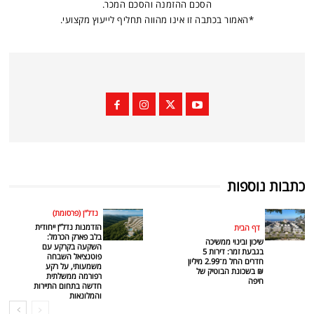
הסכם ההזמנה והסכם המכר.
*האמור בכתבה זו אינו מהווה תחליף לייעוץ מקצועי.
כתבות נוספות
נדל"ן (פרסומת)
הזדמנות נדל”ן ייחודית
דף הבית
בלב פארק הכרמל:
שיכון ובינוי ממשיכה
השקעה בקרקע עם
בגבעת זמר: דירות 5
פוטנציאל השבחה
חדרים החל מ־2.99 מיליון
משמעותי, על רקע
₪ בשכונת הבוטיק של
רפורמה ממשלתית
חיפה
חדשה בתחום התיירות
והמלונאות