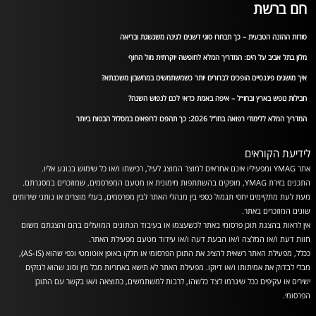
חם ברשת
סודות ההזנה הטבעית – כך תבחרו סוגי דשנים לגינה משגשגת ובריאה
מלון בתל אביב על הים: המדריך המלא לחופשה יוקרתית מול החוף
איך מושגים פיננסיים הופכים לברורים יותר כשמשתמשים במחשבון משכנתא?
חבילות נופש בארץ ובחו״ל – איפה באמת כדאי לכם לנפוש השנה?
המדריך המלא ללימודי רפואה בחו”ל 2026: כך תהפכו לרופאים במסלול הבטוח ביותר
לידיעת הקוראים
אתר YMAG ומפעיליו אינם אחראים למוצר המוצג לעיל, רכישתו ו/או כל שימוש בנוגע אליו.
התכנים בזירת YMAG, מופקים בהשתתפות מימונית או מטעם המפרסמים, שמוזכרים במסגרתם.
מעת לעת מתקיימים יחסי תגמול כספי בין מנהלי האתר לבין מפרסמים, בעלי מוצרים או נותני שירותים
שונים המוזכרים באתר.
אין לראות בהצגת תוכן פרסומי באתר לכשעצמו או בעיבוד הנתונים המועלים בהם והצגתם משום
חוות דעת ו/או המלצה ו/או הבעת דעה ו/או עידוד מטעם מפעילת האתר.
ככלל, מפעילת האתר רשאית להציג את התוכן הפרסומי או חלקו באופן אוטומטי וכפי שהוא (AS-IS),
מבלי לבדוק את אמיתותו ו/או דיוקו. מפעילת האתר לא תישא באחריות מכל מין וסוג שהוא לנזקים
ישירים או עקיפים ככל שיגרמו לצד כלשהו, לרבות למשתמשים, כתוצאה ו/או בקשר עם התוכן
הפרסומי.