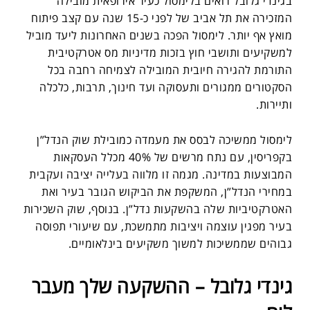
בגינדי גלובל רואים בלימסול כעיר אירופאית מובילה
המזכירה את תל אביב של לפני כ-15 שנה עם קצב פיתוח
מואץ אף יותר. לימסול הפכה בשנים האחרונות ליעד מוביל
למשקיעים ותושבי חוץ בזכות מדיניות מס אטרקטיבית
התורמת להגירה חיובית המובילה לצמיחה רחבה בכל
הסקטורים ממגורים ותעסוקה ועד חינוך, תרבות, כלכלה
ותיירות.
לימסול ממשיכה לבסס את מעמדה כמובילת שוק הנדל”ן
בקפריסין, עם נתח מרשים של 40% מכלל העסקאות
המבוצעות במדינה. מגמה זו מלווה בעלייה יציבה ועקבית
במחירי הנדל”ן, המשקפת את הביקוש הגובר בעיר ואת
האטרקטיביות שלה בהשקעות נדל”ן.
בנוסף, שוק השכירות
בעיר מפגין עוצמה ויציבות מתמשכת, עם שיעורי תפוסה
גבוהים שממשיכות למשוך משקיעים בינלאומיים.
גינדי גלובל – ההשקעה שלך מעבר