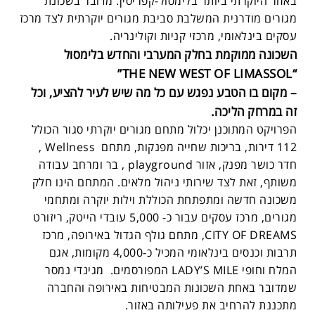
באזור היוקרתי ביותר בלימסול-קפריסין. מדובר בשכונת
מגורים מודרנית המשלבת סביבת מגורים יוקרתית לצד מרכז
עסקים בינלאומי, מרכזי קניות וקולינריה.
השכונה ממוקמת בחלק המערבי והחדש בלימסול
“THE NEW WEST OF LIMASSOL”
– מקום בו הטבע נפגש עם כל מה שיש לעיר להציע, וכל
זה במרחק הליכה.
הפרויקט המתוכנן יכלול מתחם מגורים יוקרתי סגור הכולל
112 דירות, בריכות שחייה מפנקות, מתחם Wellness ,
חדר כושר מפנק, אזור playground , בר ומרחב עבודה
משותף, זאת לצד שירותי ניהול מלאים. המתחם הינו חלק
משכונה חדשה ומתפתחת הכוללת וילות יוקרה ומתחמי
מגורים, מרכז עסקים עבור כ- 5,000 עובדי הייטק, ריזורט
CITY OF DREAMS, מתחם גולף הגדול באירופה, מרכז
תרבות וכנסים בינלאומי המכיל כ-4,000 מקומות, אגם
המלח וחופי LADY’S MILE המפורסמים. מגינדי נמסר
שמדובר באחת השכונות המבטיחות באירופה והחברה
מתכננת להרחיב את פעילותה באזור.