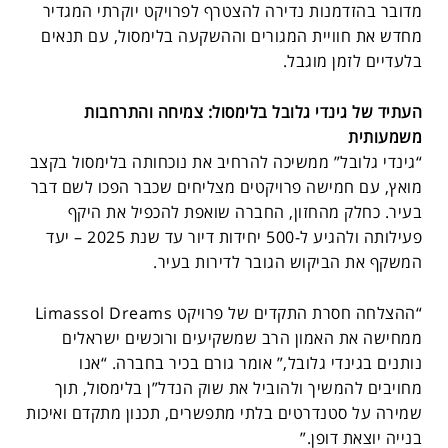
מדובר בהזדמנות נדירה להצטרף לפרויקט יוקרתי המגדיר
מחדש את חוויית המגורים וההשקעה בלימסול, עם תנאים
בלעדיים לזמן מוגבל.
העתיד של גינדי גלובל בלימסול: צמיחה והתרחבות
משמעותית
“גינדי גלובל” ממשיכה להרחיב את נוכחותה בלימסול בקצב
מואץ, עם חמישה פרויקטים מצליחים שכבר הפכו לשם דבר
בעיר. כחלק מהחזון, החברה שואפת להכפיל את היקף
פעילותה ולהגיע ל-500 יחידות דיור עד שנת 2025 – יעד
המשקף את הביקוש הגובר לדירות בעיר.
“ההצלחה חסרת התקדים של פרויקט Limassol Dreams
ממחישה את האמון הרב שמשקיעים ורוכשים ישראלים
נותנים בגינדי גלובל,” אומר גורם בכיר בחברה. “אנו
מחויבים להמשיך ולהוביל את שוק הנדל”ן בלימסול, תוך
שמירה על סטנדרטים בלתי מתפשרים, תכנון מתקדם ואיכות
בנייה יוצאת דופן.”