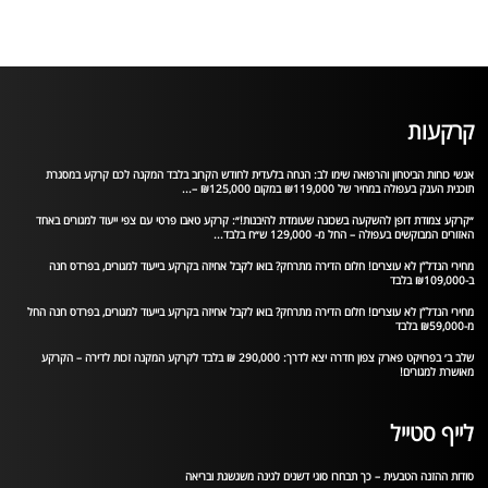
קרקעות
אנשי כוחות הביטחון והרפואה שימו לב: הנחה בלעדית לחודש הקרוב בלבד המקנה לכם קרקע במסגרת
תוכנית הענק בעפולה במחיר של ₪119,000 במקום ₪125,000 –...
״קרקע צמודת דופן להשקעה בשכונה שעומדת להיבנות!״: קרקע טאבו פרטי עם צפי ייעוד למגורים באחד
האזורים המבוקשים בעפולה – החל מ- 129,000 ש״ח בלבד...
מחירי הנדל”ן לא עוצרים! חלום הדירה מתרחק? בואו לקבל אחיזה בקרקע בייעוד למגורים, בפרדס חנה
ב-₪109,000 בלבד
מחירי הנדל”ן לא עוצרים! חלום הדירה מתרחק? בואו לקבל אחיזה בקרקע בייעוד למגורים, בפרדס חנה החל
מ-₪59,000 בלבד
שלב ב׳ בפרויקט פארק צפון חדרה יצא לדרך: 290,000 ₪ בלבד לקרקע המקנה זכות לדירה – הקרקע
מאושרת למגורים!
לייף סטייל
סודות ההזנה הטבעית – כך תבחרו סוגי דשנים לגינה משגשגת ובריאה