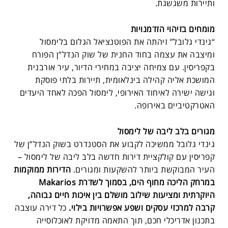
ותיירות משגשגת.
מומחים בזיהוי הזדמנויות
“גינדי גלובל” זיהתה את הפוטנציאל הגלום בלימסול
ומיצבה את עצמה בחוד החנית של שוק הנדל”ן הפורח
בקפריסין. עם צמיחה יציבה במחירי הדיור, עיר אורבנית
המושכת אליה קהילה בינלאומית, תיירות בלתי פוסקת
וגישה ישירה לאיחוד האירופי, לימסול הפכה לאחד היעדים
האטרקטיביים באירופה.
מגורים בלב ליבה של לימסול
גינדי גלובל ממשיכה לקבוע את הסטנדרט בשוק הנדל”ן של
קפריסין עם קולקציית דירות חדשה בלב ליבה של לימסול –
העיר המבוקשת ביותר להשקעות ומגורים.
הדירות ממוקמות
במרחק הליכה מחוף הים, בסמוך לשדרת Makarios
היוקרתית ומציעות שילוב מושלם בין איכות חיים גבוהה,
קרבה למרכזי עסקים ושפע אפשרויות בילוי.
כל דירה עוצבה
בתכנון אדריכלי חכם, תוך התאמה מדויקת לאוכלוסייה