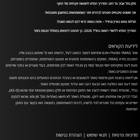
מלון בתל אביב על הים: המדריך המלא לחופשה יוקרתית מול החוף
איך מושגים פיננסיים הופכים לברורים יותר כשמשתמשים במחשבון משכנתא?
חבילות נופש בארץ ובחו״ל – איפה באמת כדאי לכם לנפוש השנה?
המדריך המלא ללימודי רפואה בחו”ל 2026: כך תהפכו לרופאים במסלול הבטוח ביותר
לידיעת הקוראים
אתר YMAG ומפעיליו אינם אחראים למוצר המוצג לעיל, רכישתו ו/או כל שימוש בנוגע אליו.
התכנים בזירת YMAG, מופקים בהשתתפות מימונית או מטעם המפרסמים, שמוזכרים במסגרתם.
מעת לעת מתקיימים יחסי תגמול כספי בין מנהלי האתר לבין מפרסמים, בעלי מוצרים או נותני שירותים
שונים המוזכרים באתר.
אין לראות בהצגת תוכן פרסומי באתר לכשעצמו או בעיבוד הנתונים המועלים בהם והצגתם משום
חוות דעת ו/או המלצה ו/או הבעת דעה ו/או עידוד מטעם מפעילת האתר.
ככלל, מפעילת האתר רשאית להציג את התוכן הפרסומי או חלקו באופן אוטומטי וכפי שהוא (AS-IS),
מבלי לבדוק את אמיתותו ו/או דיוקו. מפעילת האתר לא תישא באחריות מכל מין וסוג שהוא לנזקים
ישירים או עקיפים ככל שיגרמו לצד כלשהו, לרבות למשתמשים, כתוצאה ו/או בקשר עם התוכן
הפרסומי.
מדיניות פרטיות
|
תנאי שימוש
|
הצהרת נגישות