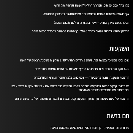
מלון בתל אביב על הים: המדריך המלא לחופשה יוקרתית מול החוף
איך מושגים פיננסיים הופכים לברורים יותר כשמשתמשים במחשבון משכנתא?
חבילות נופש בארץ ובחו״ל – איפה באמת כדאי לכם לנפוש השנה?
המדריך המלא ללימודי רפואה בחו”ל 2026: כך תהפכו לרופאים במסלול הבטוח ביותר
השקעות
שיכון ובינוי ממשיכה בגבעת זמר: דירות 5 חדרים החל מ־2.99 מיליון ₪ בשכונת הבוטיק של חיפה
425 אלף אירו בלבד: וילות ליד מגרש הגולף בפאפוס עם הסכם שכירות ל־10 שנים
הזדמנות השקעה: נוצ’ה בר-מסעדה — נכס פועל בלב המהפך העירוני הגדול במרכז
גני תקווה: קרקע פרטית להשקעה במתחם בתכנון מתקדם בלב בקעת אונו – ב־380 אלף ₪ בלבד – צפי
זכות לדירה עם פוטנציאל השבחה משמעותי!
הזדמנות של פעם בעשור: איך להפוך השקעה קטנה במתחם 8 בגדרה לתשואה של עד מאות אחוזים
חם ברשת
סודות ההזנה הטבעית – כך תבחרו סוגי דשנים לגינה משגשגת ובריאה