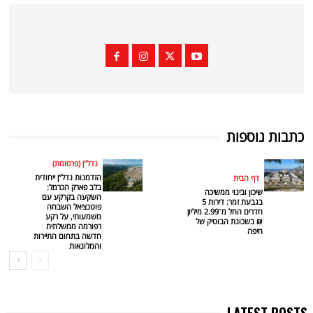
כתבות נוספות
נדל"ן (פרסומת)
הזדמנות נדל”ן ייחודית
דף הבית
בלב פארק הכרמל:
שיכון ובינוי ממשיכה
השקעה בקרקע עם
בגבעת זמר: דירות 5
פוטנציאל השבחה
חדרים החל מ־2.99 מיליון
משמעותי, על רקע
₪ בשכונת הבוטיק של
רפורמה ממשלתית
חיפה
חדשה בתחום התיירות
והמלונאות