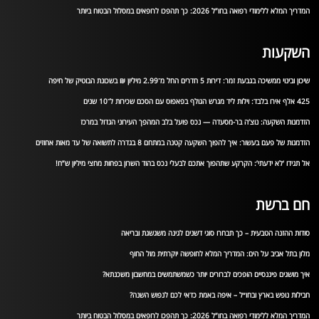
המדריך המלא ללימודי רפואה בחו”ל 2026: כך תהפכו לרופאים במסלול הבטוח ביותר
השקעות
שיכון ובינוי ממשיכה בגבעת זמר: דירות 5 חדרים החל מ־2.99 מיליון ₪ בשכונת הבוטיק של חיפה
425 אלף אירו בלבד: וילות ליד מגרש הגולף בפאפוס עם הסכם שכירות ל־10 שנים
הזדמנות השקעה: נוצ’ה בר-מסעדה — נכס פועל בלב המהפך העירוני הגדול במרכז
הזדמנות של פעם בעשור: איך להפוך השקעה קטנה במתחם 8 בגדרה לתשואה של עד מאות אחוזים
אל תגידו ‘לא ידעתי’: הקרקע שתהפוך אתכם לבעלי נכס בהוד השרון בפחות מחצי מיליון ש”ח!
חם ברשת
סודות ההזנה הטבעית – כך תבחרו סוגי דשנים לגינה משגשגת ובריאה
מלון בתל אביב על הים: המדריך המלא לחופשה יוקרתית מול החוף
איך מושגים פיננסיים הופכים לברורים יותר כשמשתמשים במחשבון משכנתא?
חבילות נופש בארץ ובחו״ל – איפה באמת כדאי לכם לנפוש השנה?
המדריך המלא ללימודי רפואה בחו”ל 2026: כך תהפכו לרופאים במסלול הבטוח ביותר