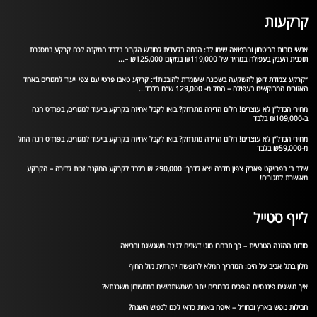
קרקעות
אנשי כוחות הביטחון והרפואה שימו לב: הנחה בלעדית לחודש הקרוב בלבד המקנה לכם קרקע במסגרת
תוכנית הענק בעפולה במחיר של ₪119,000 במקום ₪125,000 –...
״קרקע צמודת דופן להשקעה בשכונה שעומדת להיבנות!״: קרקע טאבו פרטי עם צפי ייעוד למגורים באחד
האזורים המבוקשים בעפולה – החל מ- 129,000 ש״ח בלבד...
מחירי הנדל”ן לא עוצרים! חלום הדירה מתרחק? בואו לקבל אחיזה בקרקע בייעוד למגורים, בפרדס חנה
ב-₪109,000 בלבד
מחירי הנדל”ן לא עוצרים! חלום הדירה מתרחק? בואו לקבל אחיזה בקרקע בייעוד למגורים, בפרדס חנה החל
מ-₪59,000 בלבד
שלב ב׳ בפרויקט פארק צפון חדרה יצא לדרך: 290,000 ₪ בלבד לקרקע המקנה זכות לדירה – הקרקע
מאושרת למגורים!
לייף סטייל
סודות ההזנה הטבעית – כך תבחרו סוגי דשנים לגינה משגשגת ובריאה
מלון בתל אביב על הים: המדריך המלא לחופשה יוקרתית מול החוף
איך מושגים פיננסיים הופכים לברורים יותר כשמשתמשים במחשבון משכנתא?
חבילות נופש בארץ ובחו״ל – איפה באמת כדאי לכם לנפוש השנה?