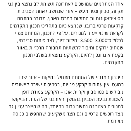
אחד המתחמים שמושכים לאחרונה תשומת לב נמצא בין גני
תקווה, סביון וכפר מעש – אזור שנחשב לאחת הסביבות
הסוציו־אקונומיות החזקות במרכז הארץ. מדובר במתחם
קרקעות פרטי ברובו, שנמצא כיום בתהליכי תכנון מתקדמים
לקראת שינוי ייעוד למגורים. על פי התכנון, המתחם צפוי
לכלול כ־3,000–3,500 יחידות דיור, לצד פיתוח סביבתי,
שטחים ירוקים וחיבור לתשתיות תחבורה מרכזיות באזור
בקעת אונו ונכון להיום, הקרקע נמצאת בשלבי תכנון
מתקדמים.
היתרון המרכזי של המתחם מתחיל במיקום – אזור שבו
כמעט ואין עתודות קרקע פנויות, בסמיכות ישירה ליישובים
מבוקשים כמו סביון וקריית אונו – הקרקע צמודת דופן
לשכונת גבעת הסביון בהמשך האורבני של העיר. הביקוש
למגורים באזור זה נחשב גבוה במיוחד, מה שמייצר עניין גם
מצד רוכשים פרטיים וגם מצד משקיעים שמחפשים כניסה
מוקדמת.