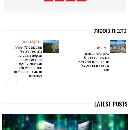
כתבות נוספות
נדל"ן (פרסומת)
הזדמנות נדל”ן ייחודית
דף הבית
בלב פארק הכרמל:
שיכון ובינוי ממשיכה
השקעה בקרקע עם
בגבעת זמר: דירות 5
פוטנציאל השבחה
חדרים החל מ־2.99 מיליון
משמעותי, על רקע
₪ בשכונת הבוטיק של
רפורמה ממשלתית
חיפה
חדשה בתחום התיירות
והמלונאות
LATEST POSTS