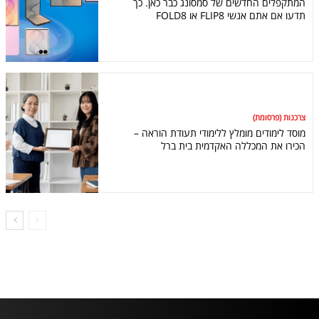
המתקפלים החדשים של סמסונג כבר כאן. כך
תדעו אם אתם אנשי FLIP8 או FOLD8
צרכנות (פרסומת)
מוסד לימודים מומלץ ללימודי תעודת הוראה –
הכירו את המכללה האקדמית בית ברל