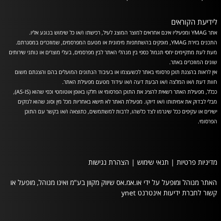
לידיעת הקוראים
אתר YMAG ומפעיליו אינם אחראים למוצר המוצג לעיל, רכישתו ו/או כל שימוש בנוגע אליו.
התכנים בזירת YMAG, מופקים בהשתתפות מימונית או מטעם המפרסמים, שמוזכרים במסגרתם.
מעת לעת מתקיימים יחסי תגמול כספי בין מנהלי האתר לבין מפרסמים, בעלי מוצרים או נותני שירותים
שונים המוזכרים באתר.
אין לראות בהצגת תוכן פרסומי באתר לכשעצמו או בעיבוד הנתונים המועלים בהם והצגתם משום
חוות דעת ו/או המלצה ו/או הבעת דעה ו/או עידוד מטעם מפעילת האתר.
ככלל, מפעילת האתר רשאית להציג את התוכן הפרסומי או חלקו באופן אוטומטי וכפי שהוא (AS-IS),
מבלי לבדוק את אמיתותו ו/או דיוקו. מפעילת האתר לא תישא באחריות מכל מין וסוג שהוא לנזקים
ישירים או עקיפים ככל שיגרמו לצד כלשהו, לרבות למשתמשים, כתוצאה ו/או בקשר עם התוכן
הפרסומי.
מדיניות פרטיות
|
תנאי שימוש
|
הצהרת נגישות
האתר מנוהל ומופעל על ידי או.אמ.אס שיווק מקוון בע"מ ואינו מנוהל, מופעל או
קשור לחברת ידיעות אינטרנט ynet