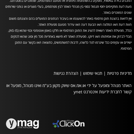
התכנים בזירת YMAG, מופקים בהשתתפות מימונית או מטעם המפרסמים, שמוזכרים במסגרתם.
מעת לעת מתקיימים יחסי תגמול כספי בין מנהלי האתר לבין מפרסמים, בעלי מוצרים או נותני שירותים
שונים המוזכרים באתר.
אין לראות בהצגת תוכן פרסומי באתר לכשעצמו או בעיבוד הנתונים המועלים בהם והצגתם משום
חוות דעת ו/או המלצה ו/או הבעת דעה ו/או עידוד מטעם מפעילת האתר.
ככלל, מפעילת האתר רשאית להציג את התוכן הפרסומי או חלקו באופן אוטומטי וכפי שהוא (AS-IS),
מבלי לבדוק את אמיתותו ו/או דיוקו. מפעילת האתר לא תישא באחריות מכל מין וסוג שהוא לנזקים
ישירים או עקיפים ככל שיגרמו לצד כלשהו, לרבות למשתמשים, כתוצאה ו/או בקשר עם התוכן
הפרסומי.
מדיניות פרטיות
|
תנאי שימוש
|
הצהרת נגישות
האתר מנוהל ומופעל על ידי או.אמ.אס שיווק מקוון בע"מ ואינו מנוהל, מופעל או
קשור לחברת ידיעות אינטרנט ynet