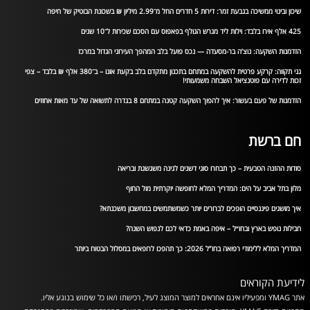
שיכון ובינוי ממשיכה בגבעת זמר: דירות 5 חדרים החל מ־2.99 מיליון ₪ בשכונת הבוטיק של חיפה
425 אלף אירו בלבד: וילות ליד מגרש הגולף בפאפוס עם הסכם שכירות ל־10 שנים
הזדמנות השקעה: נוצ’ה בר-מסעדה — נכס פועל בלב המהפך העירוני הגדול במרכז
גני תקווה: קרקע פרטית להשקעה במתחם בתכנון מתקדם בלב בקעת אונו – ב־380 אלף ₪ בלבד – צפי
זכות לדירה עם פוטנציאל השבחה משמעותי!
הזדמנות של פעם בעשור: איך להפוך השקעה קטנה במתחם 8 בגדרה לתשואה של עד מאות אחוזים
חם ברשת
סודות ההזנה הטבעית – כך תבחרו סוגי דשנים לגינה משגשגת ובריאה
מלון בתל אביב על הים: המדריך המלא לחופשה יוקרתית מול החוף
איך מושגים פיננסיים הופכים לברורים יותר כשמשתמשים במחשבון משכנתא?
חבילות נופש בארץ ובחו״ל – איפה באמת כדאי לכם לנפוש השנה?
המדריך המלא ללימודי רפואה בחו”ל 2026: כך תהפכו לרופאים במסלול הבטוח ביותר
לידיעת הקוראים
אתר YMAG ומפעיליו אינם אחראים למוצר המוצג לעיל, רכישתו ו/או כל שימוש בנוגע אליו.