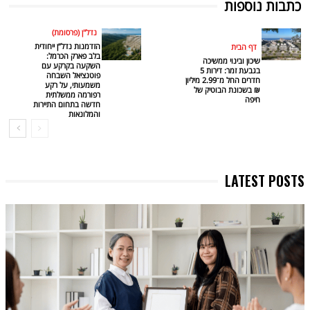
כתבות נוספות
נדל"ן (פרסומת)
הזדמנות נדל”ן ייחודית
דף הבית
בלב פארק הכרמל:
שיכון ובינוי ממשיכה
השקעה בקרקע עם
בגבעת זמר: דירות 5
פוטנציאל השבחה
חדרים החל מ־2.99 מיליון
משמעותי, על רקע
₪ בשכונת הבוטיק של
רפורמה ממשלתית
חיפה
חדשה בתחום התיירות
והמלונאות
LATEST POSTS