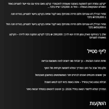
״קרקע צמודת דופן להשקעה בשכונה שעומדת להיבנות!״: קרקע טאבו פרטי עם צפי ייעוד למגורים באחד
האזורים המבוקשים בעפולה – החל מ- 129,000 ש״ח בלבד...
מחירי הנדל”ן לא עוצרים! חלום הדירה מתרחק? בואו לקבל אחיזה בקרקע בייעוד למגורים, בפרדס חנה
ב-₪109,000 בלבד
מחירי הנדל”ן לא עוצרים! חלום הדירה מתרחק? בואו לקבל אחיזה בקרקע בייעוד למגורים, בפרדס חנה החל
מ-₪59,000 בלבד
שלב ב׳ בפרויקט פארק צפון חדרה יצא לדרך: 290,000 ₪ בלבד לקרקע המקנה זכות לדירה – הקרקע
מאושרת למגורים!
לייף סטייל
סודות ההזנה הטבעית – כך תבחרו סוגי דשנים לגינה משגשגת ובריאה
מלון בתל אביב על הים: המדריך המלא לחופשה יוקרתית מול החוף
איך מושגים פיננסיים הופכים לברורים יותר כשמשתמשים במחשבון משכנתא?
חבילות נופש בארץ ובחו״ל – איפה באמת כדאי לכם לנפוש השנה?
המדריך המלא ללימודי רפואה בחו”ל 2026: כך תהפכו לרופאים במסלול הבטוח ביותר
השקעות