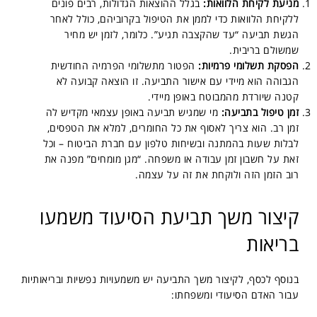
מניעת לקיחת הלוואות:
בגלל ההוצאות הגדולות, רבים פונים
ללקיחת הלוואות כדי לממן את הטיפול בקרוביהם, כולל לאחר
הגשת תביעה “עד שהקצבה תגיע”. כלומר, לזמן יש מחיר
שמשולם בריבית.
הפסקת תשלומי פרמיות:
הפטור מתשלומי הפרמיה החודשית
הגבוהה הוא מיידי עם אישור התביעה. זו הוצאה קבועה לא
קטנה שיורדת מהמבוטח באופן מיידי.
זמן טיפול בתביעה:
מי שמגיש תביעה באופן עצמאי מקדיש לה
זמן רב. הוא צריך לאסוף את כל החומרים, למלא את הטפסים,
לבלות שעות בהמתנה ובשיחות טלפון עם חברת הביטוח – וכל
זאת על חשבון זמן עבודה או משפחה. “מגן מומחים” מפנה את
רוב הזמן הזה ולוקחת את זה על עצמה.
קיצור משך תביעת הסיעוד משמעו
בריאות
בנוסף לכסף, לקיצור משך התביעה יש משמעויות נפשיות ובריאותיות
עבור האדם הסיעודי ומשפחתו: