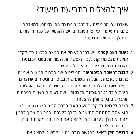
איך להצליח בתביעת סיעוד?
שאלנו את המומחים של “מגן מומחים” מהו המתכון להצלחה
בתביעת סיעוד. על פי המומחים, יש להקפיד על כמה מישורים
במהלך הטיפול בתביעה:
ניתוח מצב קפדני:
יש לברר לעומק את המצב הרפואי כדי לקבל
תמונת מצב מדויקת לגבי האפשרויות העומדות בפני המבוטח
והזכויות המקסימליות שהוא יכול לממש.
הבנת “השפה הביטוחית”:
הפוליסות של חברות הביטוח אומנם
כתובות בעברית, אבל הן משתמשות בביטויים וניסוחים שיוצרים
בעצם שפה משלהם, קשה להבנה. לכן יש להכיר את הפוליסה
היטב, כולל כל “האותיות הקטנות”. שם לעיתים מצויים הפרטים
שמבדילים בין כישלון להצלחה.
הכנה לקראת בדיקת רופא מטעם חברת הביטוח:
מבחן התלות
הוא אחת התחנות החשובות בדרך לקצבה. המבוטח צריך להבין
מה הוא הולך לעבור, כיצד להציג את מצבו ומה מטרת המבחן
בתמונה הכללית.
הבניית תיק רפואי:
בהגשת התביעה יש להשיג ולהציג את