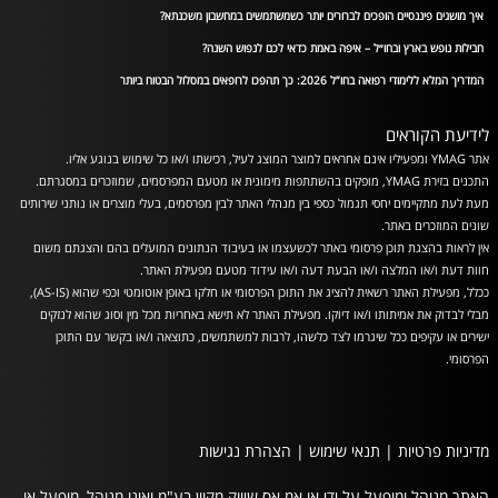
איך מושגים פיננסיים הופכים לברורים יותר כשמשתמשים במחשבון משכנתא?
חבילות נופש בארץ ובחו״ל – איפה באמת כדאי לכם לנפוש השנה?
המדריך המלא ללימודי רפואה בחו”ל 2026: כך תהפכו לרופאים במסלול הבטוח ביותר
לידיעת הקוראים
אתר YMAG ומפעיליו אינם אחראים למוצר המוצג לעיל, רכישתו ו/או כל שימוש בנוגע אליו.
התכנים בזירת YMAG, מופקים בהשתתפות מימונית או מטעם המפרסמים, שמוזכרים במסגרתם.
מעת לעת מתקיימים יחסי תגמול כספי בין מנהלי האתר לבין מפרסמים, בעלי מוצרים או נותני שירותים
שונים המוזכרים באתר.
אין לראות בהצגת תוכן פרסומי באתר לכשעצמו או בעיבוד הנתונים המועלים בהם והצגתם משום
חוות דעת ו/או המלצה ו/או הבעת דעה ו/או עידוד מטעם מפעילת האתר.
ככלל, מפעילת האתר רשאית להציג את התוכן הפרסומי או חלקו באופן אוטומטי וכפי שהוא (AS-IS),
מבלי לבדוק את אמיתותו ו/או דיוקו. מפעילת האתר לא תישא באחריות מכל מין וסוג שהוא לנזקים
ישירים או עקיפים ככל שיגרמו לצד כלשהו, לרבות למשתמשים, כתוצאה ו/או בקשר עם התוכן
הפרסומי.
מדיניות פרטיות
|
תנאי שימוש
|
הצהרת נגישות
האתר מנוהל ומופעל על ידי או.אמ.אס שיווק מקוון בע"מ ואינו מנוהל, מופעל או