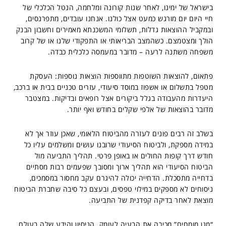
בישראל של ימינו, לאחר שנות קורונה ומלחמה, הנטל הכלכלי של
חיי היום יום מורגש כמעט אצל כולנו. אנחנו עובדים, מתפרנסים,
ובמקביל ההוצאות גדלות, תשלומי המשכנתא מאמירים וחשבון הבנק
הולך ומצטמצם. כשהמצב הבריאותי או התפקודי שלנו או של קרוב
משפחה משתנה לרעה – מדובר במעמסה כלכלית כבדה.
פתאום, להוצאות השוטפות מתווספות הוצאות נוספות: העסקת
מטפל בתשלום או אשפוז במוסד סיעודי, עזרים טכניים בבית או ברכב,
היעדרות מהעבודה בגלל ביקורים אצל רופאים ובדיקות. במצטבר
מדובר בהוצאות של אלפי שקלים בחודש ואף יותר.
בשלב זה רבים פונים לעזרה מהביטוח הלאומי, שאכן עוזר אך לא
במידה מספקת, ולביטוח הסיעודי שרובנו עושים ומשלמים עליו כל
חודש דרך קופות החולים או באופן פרטי. תהליך התביעה מול
הביטוח הסיעודי הוא תהליך ארוך ומסובך שפעמים רבות מסתיים
בדחייה מתסכלת. הדחייה יכולה להיגרם עקב מחסור במסמכים,
ניסוחים לא מספקים במילוי טפסים, ובעצם כל סיבה שחברת הביטוח
מוצאת לאחר בדיקה קפדנית של התביעה.
“מגן מומחים” מכירה את הבעיה לעומק. הניסיון והידע שלה בעולם