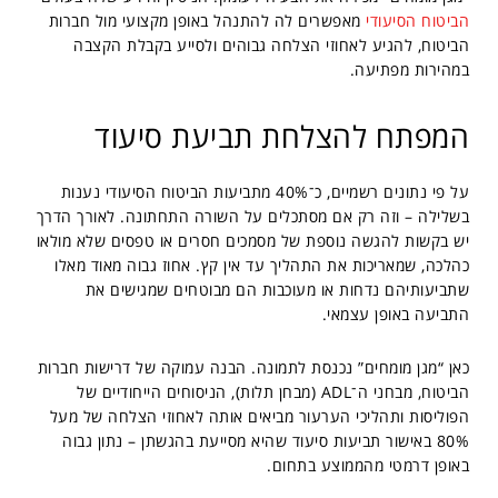
הביטוח הסיעודי
מאפשרים לה להתנהל באופן מקצועי מול חברות
הביטוח, להגיע לאחוזי הצלחה גבוהים ולסייע בקבלת הקצבה
במהירות מפתיעה.
המפתח להצלחת תביעת סיעוד
על פי נתונים רשמיים, כ־40% מתביעות הביטוח הסיעודי נענות
בשלילה – וזה רק אם מסתכלים על השורה התחתונה. לאורך הדרך
יש בקשות להגשה נוספת של מסמכים חסרים או טפסים שלא מולאו
כהלכה, שמאריכות את התהליך עד אין קץ. אחוז גבוה מאוד מאלו
שתביעותיהם נדחות או מעוכבות הם מבוטחים שמגישים את
התביעה באופן עצמאי.
כאן “מגן מומחים” נכנסת לתמונה. הבנה עמוקה של דרישות חברות
הביטוח, מבחני ה־ADL (מבחן תלות), הניסוחים הייחודיים של
הפוליסות ותהליכי הערעור מביאים אותה לאחוזי הצלחה של מעל
80% באישור תביעות סיעוד שהיא מסייעת בהגשתן – נתון גבוה
באופן דרמטי מהממוצע בתחום.