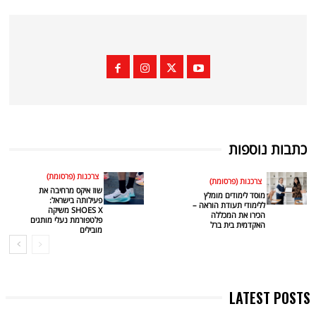
כתבות נוספות
צרכנות (פרסומת)
צרכנות (פרסומת)
שוז איקס מרחיבה את
מוסד לימודים מומלץ
פעילותה בישראל:
ללימודי תעודת הוראה –
SHOES X משיקה
הכירו את המכללה
פלטפורמת נעלי מותגים
האקדמית בית ברל
מובילים
LATEST POSTS