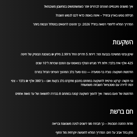
איך מושגים פיננסיים הופכים לברורים יותר כשמשתמשים במחשבון משכנתא?
חבילות נופש בארץ ובחו״ל – איפה באמת כדאי לכם לנפוש השנה?
המדריך המלא ללימודי רפואה בחו”ל 2026: כך תהפכו לרופאים במסלול הבטוח ביותר
השקעות
שיכון ובינוי ממשיכה בגבעת זמר: דירות 5 חדרים החל מ־2.99 מיליון ₪ בשכונת הבוטיק של חיפה
425 אלף אירו בלבד: וילות ליד מגרש הגולף בפאפוס עם הסכם שכירות ל־10 שנים
הזדמנות השקעה: נוצ’ה בר-מסעדה — נכס פועל בלב המהפך העירוני הגדול במרכז
גני תקווה: קרקע פרטית להשקעה במתחם בתכנון מתקדם בלב בקעת אונו – ב־380 אלף ₪ בלבד – צפי
זכות לדירה עם פוטנציאל השבחה משמעותי!
הזדמנות של פעם בעשור: איך להפוך השקעה קטנה במתחם 8 בגדרה לתשואה של עד מאות אחוזים
חם ברשת
סודות ההזנה הטבעית – כך תבחרו סוגי דשנים לגינה משגשגת ובריאה
מלון בתל אביב על הים: המדריך המלא לחופשה יוקרתית מול החוף