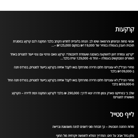
קרקעות
אנשי כוחות הביטחון והרפואה שימו לב: הנחה בלעדית לחודש הקרוב בלבד המקנה לכם קרקע במסגרת
תוכנית הענק בעפולה במחיר של ₪119,000 במקום ₪125,000 –...
״קרקע צמודת דופן להשקעה בשכונה שעומדת להיבנות!״: קרקע טאבו פרטי עם צפי ייעוד למגורים באחד
האזורים המבוקשים בעפולה – החל מ- 129,000 ש״ח בלבד...
מחירי הנדל”ן לא עוצרים! חלום הדירה מתרחק? בואו לקבל אחיזה בקרקע בייעוד למגורים, בפרדס חנה
ב-₪109,000 בלבד
מחירי הנדל”ן לא עוצרים! חלום הדירה מתרחק? בואו לקבל אחיזה בקרקע בייעוד למגורים, בפרדס חנה החל
מ-₪59,000 בלבד
שלב ב׳ בפרויקט פארק צפון חדרה יצא לדרך: 290,000 ₪ בלבד לקרקע המקנה זכות לדירה – הקרקע
מאושרת למגורים!
לייף סטייל
סודות ההזנה הטבעית – כך תבחרו סוגי דשנים לגינה משגשגת ובריאה
מלון בתל אביב על הים: המדריך המלא לחופשה יוקרתית מול החוף