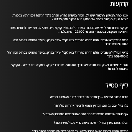
קרקעות
אנשי כוחות הביטחון והרפואה שימו לב: הנחה בלעדית לחודש הקרוב בלבד המקנה לכם קרקע במסגרת
תוכנית הענק בעפולה במחיר של ₪119,000 במקום ₪125,000 –...
״קרקע צמודת דופן להשקעה בשכונה שעומדת להיבנות!״: קרקע טאבו פרטי עם צפי ייעוד למגורים באחד
האזורים המבוקשים בעפולה – החל מ- 129,000 ש״ח בלבד...
מחירי הנדל”ן לא עוצרים! חלום הדירה מתרחק? בואו לקבל אחיזה בקרקע בייעוד למגורים, בפרדס חנה
ב-₪109,000 בלבד
מחירי הנדל”ן לא עוצרים! חלום הדירה מתרחק? בואו לקבל אחיזה בקרקע בייעוד למגורים, בפרדס חנה החל
מ-₪59,000 בלבד
שלב ב׳ בפרויקט פארק צפון חדרה יצא לדרך: 290,000 ₪ בלבד לקרקע המקנה זכות לדירה – הקרקע
מאושרת למגורים!
לייף סטייל
סודות ההזנה הטבעית – כך תבחרו סוגי דשנים לגינה משגשגת ובריאה
מלון בתל אביב על הים: המדריך המלא לחופשה יוקרתית מול החוף
איך מושגים פיננסיים הופכים לברורים יותר כשמשתמשים במחשבון משכנתא?
חבילות נופש בארץ ובחו״ל – איפה באמת כדאי לכם לנפוש השנה?
המדריך המלא ללימודי רפואה בחו”ל 2026: כך תהפכו לרופאים במסלול הבטוח ביותר