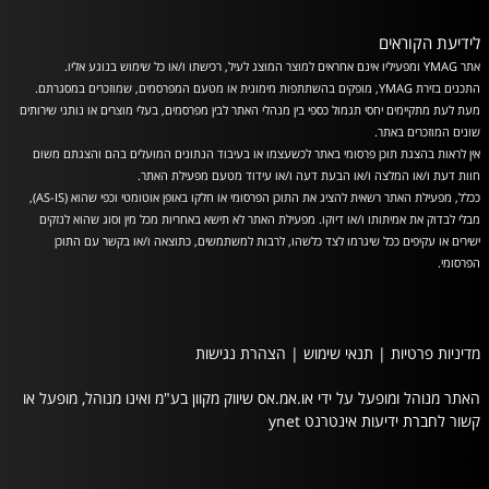
לידיעת הקוראים
אתר YMAG ומפעיליו אינם אחראים למוצר המוצג לעיל, רכישתו ו/או כל שימוש בנוגע אליו.
התכנים בזירת YMAG, מופקים בהשתתפות מימונית או מטעם המפרסמים, שמוזכרים במסגרתם.
מעת לעת מתקיימים יחסי תגמול כספי בין מנהלי האתר לבין מפרסמים, בעלי מוצרים או נותני שירותים
שונים המוזכרים באתר.
אין לראות בהצגת תוכן פרסומי באתר לכשעצמו או בעיבוד הנתונים המועלים בהם והצגתם משום
חוות דעת ו/או המלצה ו/או הבעת דעה ו/או עידוד מטעם מפעילת האתר.
ככלל, מפעילת האתר רשאית להציג את התוכן הפרסומי או חלקו באופן אוטומטי וכפי שהוא (AS-IS),
מבלי לבדוק את אמיתותו ו/או דיוקו. מפעילת האתר לא תישא באחריות מכל מין וסוג שהוא לנזקים
ישירים או עקיפים ככל שיגרמו לצד כלשהו, לרבות למשתמשים, כתוצאה ו/או בקשר עם התוכן
הפרסומי.
מדיניות פרטיות
|
תנאי שימוש
|
הצהרת נגישות
האתר מנוהל ומופעל על ידי או.אמ.אס שיווק מקוון בע"מ ואינו מנוהל, מופעל או
קשור לחברת ידיעות אינטרנט ynet