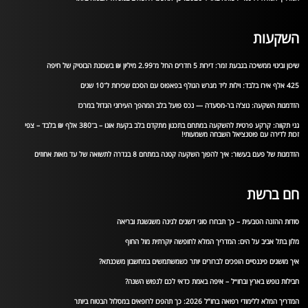
השקעות
שיכון ובינוי ממשיכה בגבעת זמר: דירות 5 חדרים החל מ־2.99 מיליון ₪ בשכונת הבוטיק של חיפה
425 אלף אירו בלבד: וילות ליד מגרש הגולף בפאפוס עם הסכם שכירות ל־10 שנים
הזדמנות השקעה: נוצ’ה בר-מסעדה — נכס פועל בלב המהפך העירוני הגדול במרכז
גני תקווה: קרקע פרטית להשקעה במתחם בתכנון מתקדם בלב בקעת אונו – ב־380 אלף ₪ בלבד – צפי
זכות לדירה עם פוטנציאל השבחה משמעותי!
הזדמנות של פעם בעשור: איך להפוך השקעה קטנה במתחם 8 בגדרה לתשואה של עד מאות אחוזים
חם ברשת
סודות ההזנה הטבעית – כך תבחרו סוגי דשנים לגינה משגשגת ובריאה
מלון בתל אביב על הים: המדריך המלא לחופשה יוקרתית מול החוף
איך מושגים פיננסיים הופכים לברורים יותר כשמשתמשים במחשבון משכנתא?
חבילות נופש בארץ ובחו״ל – איפה באמת כדאי לכם לנפוש השנה?
המדריך המלא ללימודי רפואה בחו”ל 2026: כך תהפכו לרופאים במסלול הבטוח ביותר