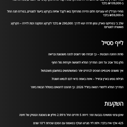
ב-₪109,000 בלבד
מחירי הנדל”ן לא עוצרים! חלום הדירה מתרחק? בואו לקבל אחיזה בקרקע בייעוד למגורים, בפרדס חנה החל
מ-₪59,000 בלבד
שלב ב׳ בפרויקט פארק צפון חדרה יצא לדרך: 290,000 ₪ בלבד לקרקע המקנה זכות לדירה – הקרקע
מאושרת למגורים!
לייף סטייל
סודות ההזנה הטבעית – כך תבחרו סוגי דשנים לגינה משגשגת ובריאה
מלון בתל אביב על הים: המדריך המלא לחופשה יוקרתית מול החוף
איך מושגים פיננסיים הופכים לברורים יותר כשמשתמשים במחשבון משכנתא?
חבילות נופש בארץ ובחו״ל – איפה באמת כדאי לכם לנפוש השנה?
המדריך המלא ללימודי רפואה בחו”ל 2026: כך תהפכו לרופאים במסלול הבטוח ביותר
השקעות
שיכון ובינוי ממשיכה בגבעת זמר: דירות 5 חדרים החל מ־2.99 מיליון ₪ בשכונת הבוטיק של חיפה
425 אלף אירו בלבד: וילות ליד מגרש הגולף בפאפוס עם הסכם שכירות ל־10 שנים