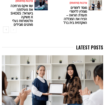
צרכנות (פרסומת)
צרכנות (פרסומת)
שוז איקס מרחיבה
מוסד לימודים
את פעילותה
מומלץ ללימודי
בישראל: SHOES
תעודת הוראה –
X משיקה
הכירו את המכללה
פלטפורמת נעלי
האקדמית בית ברל
מותגים מובילים
LATEST POSTS