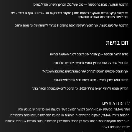
הזדמנות השקעה: נוצ’ה בר-מסעדה — נכס פועל בלב המהפך העירוני הגדול במרכז
גני תקווה: קרקע פרטית להשקעה במתחם בתכנון מתקדם בלב בקעת אונו – ב־380 אלף ₪ בלבד – צפי
זכות לדירה עם פוטנציאל השבחה משמעותי!
הזדמנות של פעם בעשור: איך להפוך השקעה קטנה במתחם 8 בגדרה לתשואה של עד מאות אחוזים
חם ברשת
סודות ההזנה הטבעית – כך תבחרו סוגי דשנים לגינה משגשגת ובריאה
מלון בתל אביב על הים: המדריך המלא לחופשה יוקרתית מול החוף
איך מושגים פיננסיים הופכים לברורים יותר כשמשתמשים במחשבון משכנתא?
חבילות נופש בארץ ובחו״ל – איפה באמת כדאי לכם לנפוש השנה?
המדריך המלא ללימודי רפואה בחו”ל 2026: כך תהפכו לרופאים במסלול הבטוח ביותר
לידיעת הקוראים
אתר YMAG ומפעיליו אינם אחראים למוצר המוצג לעיל, רכישתו ו/או כל שימוש בנוגע אליו.
התכנים בזירת YMAG, מופקים בהשתתפות מימונית או מטעם המפרסמים, שמוזכרים במסגרתם.
מעת לעת מתקיימים יחסי תגמול כספי בין מנהלי האתר לבין מפרסמים, בעלי מוצרים או נותני שירותים
שונים המוזכרים באתר.