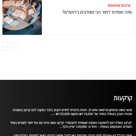
צרכנות (פרסומת)
איזה מוסדות לימוד הכי מומלצים בירושלים?
קרקעות
אנשי כוחות הביטחון והרפואה שימו לב: הנחה בלעדית לחודש הקרוב בלבד המקנה לכם קרקע במסגרת
תוכנית הענק בעפולה במחיר של ₪119,000 במקום ₪125,000 –...
״קרקע צמודת דופן להשקעה בשכונה שעומדת להיבנות!״: קרקע טאבו פרטי עם צפי ייעוד למגורים באחד
האזורים המבוקשים בעפולה – החל מ- 129,000 ש״ח בלבד...
מחירי הנדל”ן לא עוצרים! חלום הדירה מתרחק? בואו לקבל אחיזה בקרקע בייעוד למגורים, בפרדס חנה