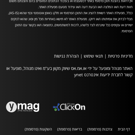
אין לראות בהצגת תוכן פרסומי באתר לכשעצמו או בעיבוד הנתונים המועלים בהם והצגתם משום
חוות דעת ו/או המלצה ו/או הבעת דעה ו/או עידוד מטעם מפעילת האתר.
ככלל, מפעילת האתר רשאית להציג את התוכן הפרסומי או חלקו באופן אוטומטי וכפי שהוא (AS-IS),
מבלי לבדוק את אמיתותו ו/או דיוקו. מפעילת האתר לא תישא באחריות מכל מין וסוג שהוא לנזקים
ישירים או עקיפים ככל שיגרמו לצד כלשהו, לרבות למשתמשים, כתוצאה ו/או בקשר עם התוכן
הפרסומי.
מדיניות פרטיות
|
תנאי שימוש
|
הצהרת נגישות
האתר מנוהל ומופעל על ידי או.אמ.אס שיווק מקוון בע"מ ואינו מנוהל, מופעל או
קשור לחברת ידיעות אינטרנט ynet
דף הבית
צרכנות (פרסומת)
בריאות (פרסומת)
השקעות (פרסומת)