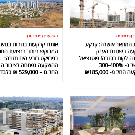
 (פרסומת)
השקעות (פרסומת)
ת המתאר אושרה: קרקע
אותרו קרקעות בודדות בגוש
ה בשכונת הענק
המבוקש ביותר ברצועת החו
ה לקום בגדרה! פוטנציאל
בפרויקט רובע הים חדרה:
רווח של כ- 300-400%
ההשקעה נפתחה לציבור ה
בהשקעה החל מ- ₪185,000
החל מ – 529,000 ₪ בלבד!