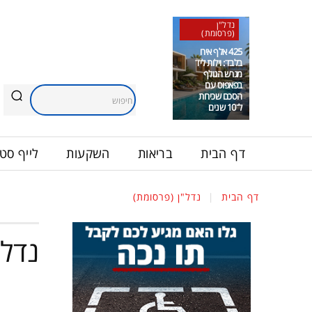
נדל"ן
(פרסומת)
425 אלף אירו
בלבד: וילות ליד
מגרש הגולף
בפאפוס עם
הסכם שכירות
חיפוש
ל־10 שנים
דף הבית
בריאות
השקעות
לייף סטי
דף הבית
נדל"ן (פרסומת)
נדל"