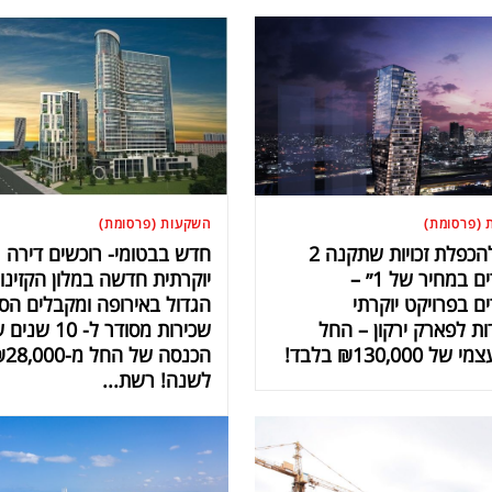
 (פרסומת)
השקעות (פרסומת)
״צפי להכפלת זכויות שתקנה 2
חדש בבטומי- רוכשים דירה
משרדים במחיר של 1״ –
יוקרתית חדשה במלון הקזינו
 בפרויקט יוקרתי
הגדול באירופה ומקבלים הס
ת לפארק ירקון – החל
שכירות מסודר ל- 10 ש
ל ₪130,000 בלבד!
הכנסה של החל מ-8,000
לשנה! רשת...