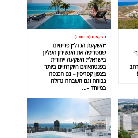
השקעות (פרסומת)
״השקעת הנדל״ן פרימיום
ף
שמטריפה את העשירון העליון
בישראל״: השקעה ייחודית
רחב
בפנטהאוזים היוקרתיים ביותר
בצפון קפריסין – גם הכנסה
גבוהה וגם השבחה גדולה
במיוחד –...