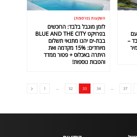
השקעות (פרסומת)
לזמן מוגבל בלבד: הרוכשים
עם
בפרויקט BLUE AND THE CITY
 בלבד –
בבת-ים יהנו מתנאי תשלום
יר
מיוחדים: 15% מקדמה ואת
היתרה באכלוס + פטור ממדד
והטבות נוספות!
...
...
1
32
33
34
37