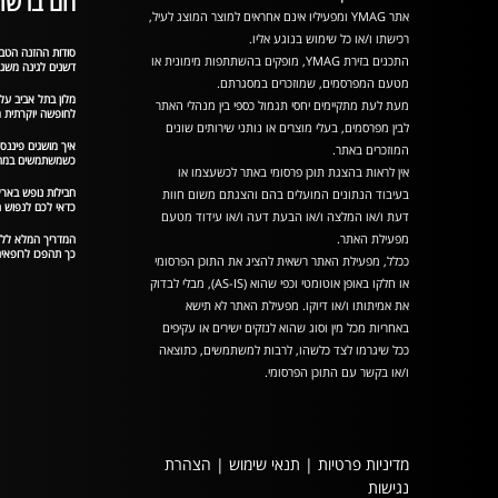
חם ברשת
אתר YMAG ומפעיליו אינם אחראים למוצר המוצג לעיל,
רכישתו ו/או כל שימוש בנוגע אליו.
סודות ההזנה הטבע
התכנים בזירת YMAG, מופקים בהשתתפות מימונית או
דשנים לגינה משג
מטעם המפרסמים, שמוזכרים במסגרתם.
מלון בתל אביב על
מעת לעת מתקיימים יחסי תגמול כספי בין מנהלי האתר
לחופשה יוקרתית מ
לבין מפרסמים, בעלי מוצרים או נותני שירותים שונים
איך מושגים פיננסי
המוזכרים באתר.
כשמשתמשים במחש
אין לראות בהצגת תוכן פרסומי באתר לכשעצמו או
חבילות נופש בארץ
בעיבוד הנתונים המועלים בהם והצגתם משום חוות
כדאי לכם לנפוש ה
דעת ו/או המלצה ו/או הבעת דעה ו/או עידוד מטעם
מפעילת האתר.
כך תהפכו לרופאים
ככלל, מפעילת האתר רשאית להציג את התוכן הפרסומי
או חלקו באופן אוטומטי וכפי שהוא (AS-IS), מבלי לבדוק
את אמיתותו ו/או דיוקו. מפעילת האתר לא תישא
באחריות מכל מין וסוג שהוא לנזקים ישירים או עקיפים
ככל שיגרמו לצד כלשהו, לרבות למשתמשים, כתוצאה
ו/או בקשר עם התוכן הפרסומי.
מדיניות פרטיות
|
תנאי שימוש
|
הצהרת
נגישות