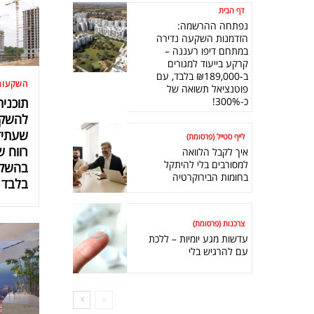
דף הבית
נפתחה ההרשמה:
הזדמנות השקעה נדירה
במתחם דיפו רעננה –
קרקע בייעוד למגורים
ב-₪189,000 בלבד, עם
השקעות
פוטנציאל תשואה של
כ-300%!
תוכני
להשקע
שעתיד
לייף סטייל (פרסומת)
איך לקבל הלוואה
למסורבים בלי להיתקל
בחומות הבירוקרטיה
בלבד
צרכנות (פרסומת)
עדשות מגע יומיות – ללכת
עם להרגיש בלי