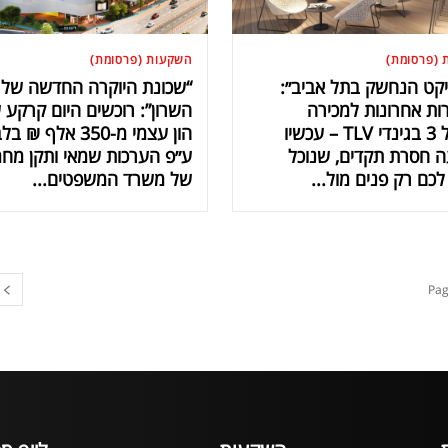
 (פרסומת)
השקעות (פרסומת)
יקט הנחשק בתל אביב״:
“שכונת היוקרה החדשה של
דירות אחרונות למכירה
השרון”: רוכשים היום קרקע 
במגדל 3 בגינדי TLV – עכשיו
הון עצמי מ-350 אלף ₪
 חסרת תקדים, שנוכל
ע״פ הערכות שמאי ותקן מחמ
כם רק פנים מול...
של משרד המשפטים...
Pag