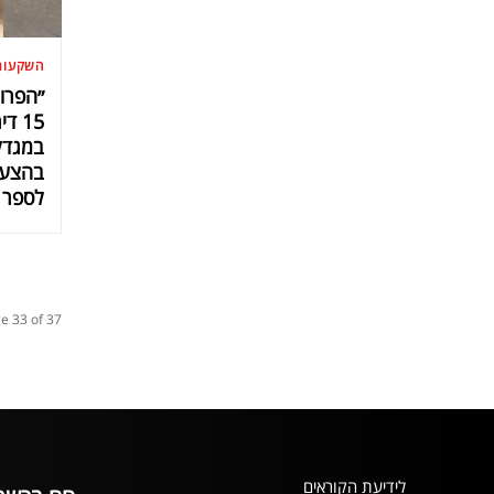
השקעות
״הפרו
15 
בהצעה
לספר ל
e 33 of 37
לידיעת הקוראים