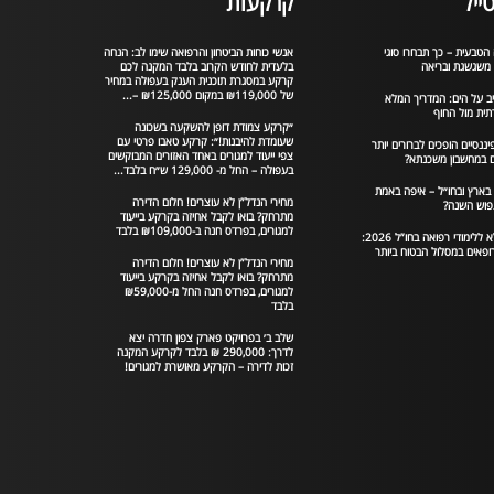
ייל
קרקעות
הטבעית – כך תבחרו סוגי
אנשי כוחות הביטחון והרפואה שימו לב: הנחה
 משגשגת ובריאה
בלעדית לחודש הקרוב בלבד המקנה לכם
קרקע במסגרת תוכנית הענק בעפולה במחיר
של ₪119,000 במקום ₪125,000 –...
יב על הים: המדריך המלא
תית מול החוף
״קרקע צמודת דופן להשקעה בשכונה
שעומדת להיבנות!״: קרקע טאבו פרטי עם
יננסיים הופכים לברורים יותר
צפי ייעוד למגורים באחד האזורים המבוקשים
במחשבון משכנתא?
בעפולה – החל מ- 129,000 ש״ח בלבד...
 בארץ ובחו״ל – איפה באמת
מחירי הנדל”ן לא עוצרים! חלום הדירה
פוש השנה?
מתרחק? בואו לקבל אחיזה בקרקע בייעוד
למגורים, בפרדס חנה ב-₪109,000 בלבד
המדריך המלא ללימודי רפואה בחו”ל 2026:
ופאים במסלול הבטוח ביותר
מחירי הנדל”ן לא עוצרים! חלום הדירה
מתרחק? בואו לקבל אחיזה בקרקע בייעוד
למגורים, בפרדס חנה החל מ-₪59,000
בלבד
שלב ב׳ בפרויקט פארק צפון חדרה יצא
לדרך: 290,000 ₪ בלבד לקרקע המקנה
זכות לדירה – הקרקע מאושרת למגורים!