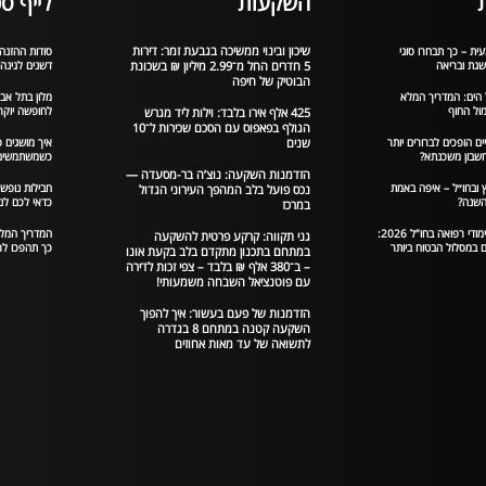
השקעות
לייף סט
שיכון ובינוי ממשיכה בגבעת זמר: דירות
ית – כך תבחרו סוגי
סודות ההזנה 
שגת ובריאה
5 חדרים החל מ־2.99 מיליון ₪ בשכונת
דשנים לגינה
הבוטיק של חיפה
 הים: המדריך המלא
מלון בתל אב
ול החוף
לחופשה יוקר
425 אלף אירו בלבד: וילות ליד מגרש
הגולף בפאפוס עם הסכם שכירות ל־10
ים הופכים לברורים יותר
שנים
איך מושגים פ
בון משכנתא?
כשמשתמשים 
הזדמנות השקעה: נוצ’ה בר-מסעדה —
 ובחו״ל – איפה באמת
חבילות נופש
נכס פועל בלב המהפך העירוני הגדול
שנה?
כדאי לכם לנ
במרכז
המדריך המלא ללימודי רפואה בחו”ל 2026:
גני תקווה: קרקע פרטית להשקעה
 במסלול הבטוח ביותר
כך תהפכו לר
במתחם בתכנון מתקדם בלב בקעת אונו
– ב־380 אלף ₪ בלבד – צפי זכות לדירה
עם פוטנציאל השבחה משמעותי!
הזדמנות של פעם בעשור: איך להפוך
השקעה קטנה במתחם 8 בגדרה
לתשואה של עד מאות אחוזים