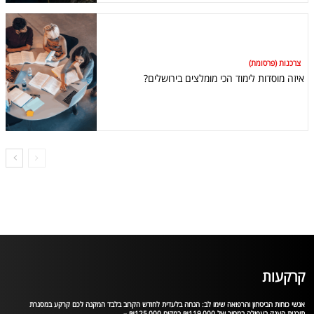
צרכנות (פרסומת)
איזה מוסדות לימוד הכי מומלצים בירושלים?
קרקעות
אנשי כוחות הביטחון והרפואה שימו לב: הנחה בלעדית לחודש הקרוב בלבד המקנה לכם קרקע במסגרת
תוכנית הענק בעפולה במחיר של ₪119,000 במקום ₪125,000 –...