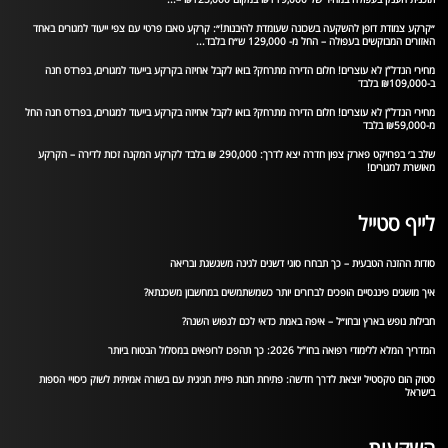
״קרקע צמודת דופן להשקעה בשכונה שעומדת להיבנות!״: קרקע טאבו פרטי עם צפי ייעוד למגורים באחד
האזורים המבוקשים בעפולה – החל מ- 129,000 ש״ח בלבד...
מחירי הנדל”ן לא עוצרים! חלום הדירה מתרחק? בואו לקבל אחיזה בקרקע בייעוד למגורים, בפרדס חנה
ב-₪109,000 בלבד
מחירי הנדל”ן לא עוצרים! חלום הדירה מתרחק? בואו לקבל אחיזה בקרקע בייעוד למגורים, בפרדס חנה החל
מ-₪59,000 בלבד
שלב ב׳ בפרויקט פארק צפון חדרה יצא לדרך: 290,000 ₪ בלבד לקרקע המקנה זכות לדירה – הקרקע
מאושרת למגורים!
לייף סטייל
סודות ההזנה הטבעית – כך תבחרו סוגי דשנים לגינה משגשגת ובריאה
איך מושגים פיננסיים הופכים לברורים יותר כשמשתמשים במחשבון משכנתא?
חבילות נופש בארץ ובחו״ל – איפה באמת כדאי לכם לנפוש השנה?
המדריך המלא ללימודי רפואה בחו”ל 2026: כך תהפכו לרופאים במסלול הבטוח ביותר
סטוק הום טקסטיל יוצאת לדרך חדשה: פתיחת חנות פיזית חגיגית עם בשורה אמיתית לשוק כיסויי הספות
בישראל