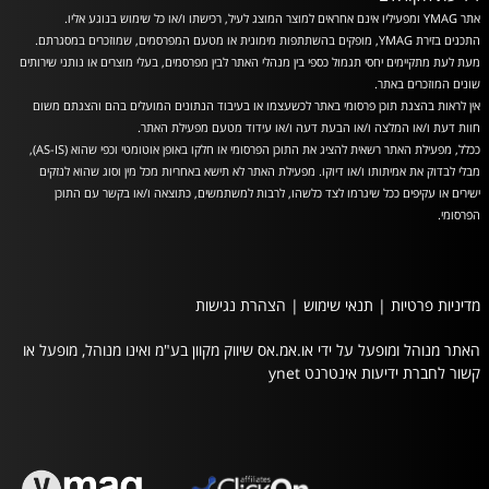
אתר YMAG ומפעיליו אינם אחראים למוצר המוצג לעיל, רכישתו ו/או כל שימוש בנוגע אליו.
התכנים בזירת YMAG, מופקים בהשתתפות מימונית או מטעם המפרסמים, שמוזכרים במסגרתם.
מעת לעת מתקיימים יחסי תגמול כספי בין מנהלי האתר לבין מפרסמים, בעלי מוצרים או נותני שירותים
שונים המוזכרים באתר.
אין לראות בהצגת תוכן פרסומי באתר לכשעצמו או בעיבוד הנתונים המועלים בהם והצגתם משום
חוות דעת ו/או המלצה ו/או הבעת דעה ו/או עידוד מטעם מפעילת האתר.
ככלל, מפעילת האתר רשאית להציג את התוכן הפרסומי או חלקו באופן אוטומטי וכפי שהוא (AS-IS),
מבלי לבדוק את אמיתותו ו/או דיוקו. מפעילת האתר לא תישא באחריות מכל מין וסוג שהוא לנזקים
ישירים או עקיפים ככל שיגרמו לצד כלשהו, לרבות למשתמשים, כתוצאה ו/או בקשר עם התוכן
הפרסומי.
מדיניות פרטיות
|
תנאי שימוש
|
הצהרת נגישות
האתר מנוהל ומופעל על ידי או.אמ.אס שיווק מקוון בע"מ ואינו מנוהל, מופעל או
קשור לחברת ידיעות אינטרנט ynet