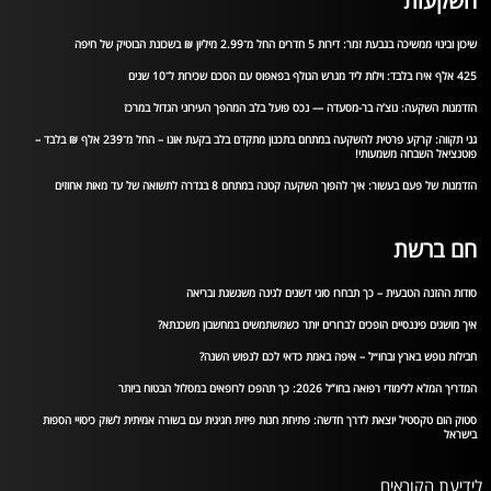
השקעות
שיכון ובינוי ממשיכה בגבעת זמר: דירות 5 חדרים החל מ־2.99 מיליון ₪ בשכונת הבוטיק של חיפה
425 אלף אירו בלבד: וילות ליד מגרש הגולף בפאפוס עם הסכם שכירות ל־10 שנים
הזדמנות השקעה: נוצ’ה בר-מסעדה — נכס פועל בלב המהפך העירוני הגדול במרכז
גני תקווה: קרקע פרטית להשקעה במתחם בתכנון מתקדם בלב בקעת אונו – החל מ־239 אלף ₪ בלבד –
פוטנציאל השבחה משמעותי!
הזדמנות של פעם בעשור: איך להפוך השקעה קטנה במתחם 8 בגדרה לתשואה של עד מאות אחוזים
חם ברשת
סודות ההזנה הטבעית – כך תבחרו סוגי דשנים לגינה משגשגת ובריאה
איך מושגים פיננסיים הופכים לברורים יותר כשמשתמשים במחשבון משכנתא?
חבילות נופש בארץ ובחו״ל – איפה באמת כדאי לכם לנפוש השנה?
המדריך המלא ללימודי רפואה בחו”ל 2026: כך תהפכו לרופאים במסלול הבטוח ביותר
סטוק הום טקסטיל יוצאת לדרך חדשה: פתיחת חנות פיזית חגיגית עם בשורה אמיתית לשוק כיסויי הספות
בישראל
לידיעת הקוראים