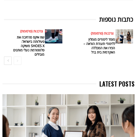
כתבות נוספות
צרכנות (פרסומת)
צרכנות (פרסומת)
שוז איקס מרחיבה את
מוסד לימודים מומלץ
פעילותה בישראל:
ללימודי תעודת הוראה –
SHOES X משיקה
הכירו את המכללה
פלטפורמת נעלי מותגים
האקדמית בית ברל
מובילים
LATEST POSTS