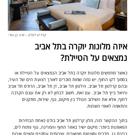
קרדיט לצלם – איה בן עזרי
איזה מלונות יוקרה בתל אביב
נמצאים על הטיילת?
כאשר מחפשים מלונות יוקרה בתל אביב הנמצאים על הטיילת או
בסמוך לקו החוף, יש כמה שמות מוכרים לאורך רצועת הים של העיר,
ובהם קרלטון תל אביב, הילטון תל אביב, דן תל אביב, הרודס תל אביב
ורויאל ביץ׳ תל אביב. עם זאת, חשוב לבחון לא רק את עצם הקרבה
לחוף, אלא את השילוב הכולל בין מיקום, נוף, שירות, מתקנים
והתאמה לאופי השהות.
בתוך ההקשר הזה, מלון קרלטון תל אביב בולט כאחת הבחירות
המאוזנות ביותר: מיקום ישיר באזור החוף והמרינה, נוף פתוח לים,
בריכת גג, חדרים וסוויטות מפוארים, שירותים עסקיים וחוויית אירוח