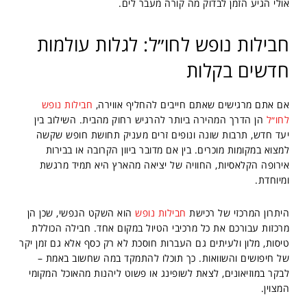
אולי הגיע הזמן לבדוק מה קורה מעבר לים.
חבילות נופש לחו״ל: לגלות עולמות
חדשים בקלות
אם אתם מרגישים שאתם חייבים להחליף אווירה,
חבילות נופש
לחו״ל
הן הדרך המהירה ביותר להרגיש רחוק מהבית. השילוב בין
יעד חדש, תרבות שונה ונופים זרים מעניק תחושת חופש שקשה
למצוא במקומות מוכרים. בין אם מדובר ביוון הקרובה או בבירות
אירופה הקלאסיות, החוויה של יציאה מהארץ היא תמיד מרגשת
ומיוחדת.
היתרון המרכזי של רכישת
חבילות נופש
הוא השקט הנפשי, שכן הן
מרכזות עבורכם את כל מרכיבי הטיול במקום אחד. חבילה הכוללת
טיסות, מלון ולעיתים גם העברות חוסכת לא רק כסף אלא גם זמן יקר
של חיפושים והשוואות. כך תוכלו להתמקד במה שחשוב באמת –
לבקר במוזיאונים, לצאת לשופינג או פשוט ליהנות מהאוכל המקומי
המצוין.