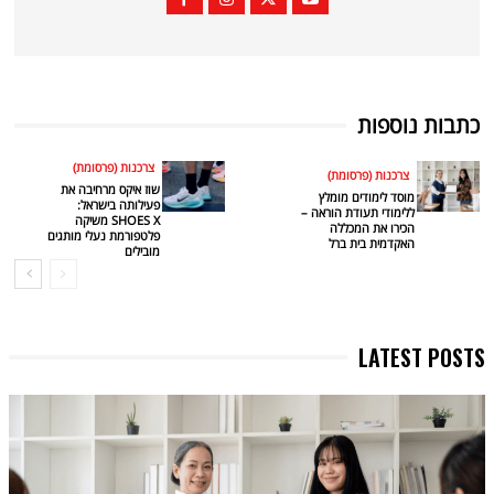
כתבות נוספות
צרכנות (פרסומת)
צרכנות (פרסומת)
שוז איקס מרחיבה את
מוסד לימודים מומלץ
פעילותה בישראל:
ללימודי תעודת הוראה –
SHOES X משיקה
הכירו את המכללה
פלטפורמת נעלי מותגים
האקדמית בית ברל
מובילים
LATEST POSTS