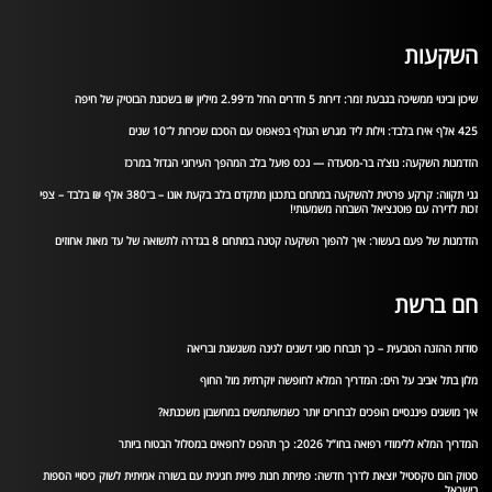
השקעות
שיכון ובינוי ממשיכה בגבעת זמר: דירות 5 חדרים החל מ־2.99 מיליון ₪ בשכונת הבוטיק של חיפה
425 אלף אירו בלבד: וילות ליד מגרש הגולף בפאפוס עם הסכם שכירות ל־10 שנים
הזדמנות השקעה: נוצ’ה בר-מסעדה — נכס פועל בלב המהפך העירוני הגדול במרכז
גני תקווה: קרקע פרטית להשקעה במתחם בתכנון מתקדם בלב בקעת אונו – ב־380 אלף ₪ בלבד – צפי
זכות לדירה עם פוטנציאל השבחה משמעותי!
הזדמנות של פעם בעשור: איך להפוך השקעה קטנה במתחם 8 בגדרה לתשואה של עד מאות אחוזים
חם ברשת
סודות ההזנה הטבעית – כך תבחרו סוגי דשנים לגינה משגשגת ובריאה
מלון בתל אביב על הים: המדריך המלא לחופשה יוקרתית מול החוף
איך מושגים פיננסיים הופכים לברורים יותר כשמשתמשים במחשבון משכנתא?
המדריך המלא ללימודי רפואה בחו”ל 2026: כך תהפכו לרופאים במסלול הבטוח ביותר
סטוק הום טקסטיל יוצאת לדרך חדשה: פתיחת חנות פיזית חגיגית עם בשורה אמיתית לשוק כיסויי הספות
בישראל