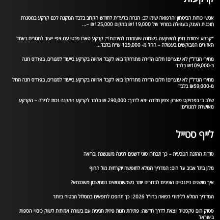
אנשי כוחות הביטחון והרפואה שימו לב: הנחה בלעדית לחודש הקרוב בלבד המקנה לכם קרקע במסגרת
תוכנית הענק בעפולה במחיר של ₪119,000 במקום ₪125,000 –...
״קרקע צמודת דופן להשקעה בשכונה שעומדת להיבנות!״: קרקע טאבו פרטי עם צפי ייעוד למגורים באחד
האזורים המבוקשים בעפולה – החל מ- 129,000 ש״ח בלבד...
מחירי הנדל”ן לא עוצרים! חלום הדירה מתרחק? בואו לקבל אחיזה בקרקע בייעוד למגורים, בפרדס חנה
ב-₪109,000 בלבד
מחירי הנדל”ן לא עוצרים! חלום הדירה מתרחק? בואו לקבל אחיזה בקרקע בייעוד למגורים, בפרדס חנה החל
מ-₪59,000 בלבד
שלב ב׳ בפרויקט פארק צפון חדרה יצא לדרך: 290,000 ₪ בלבד לקרקע המקנה זכות לדירה – הקרקע
מאושרת למגורים!
לייף סטייל
סודות ההזנה הטבעית – כך תבחרו סוגי דשנים לגינה משגשגת ובריאה
מלון בתל אביב על הים: המדריך המלא לחופשה יוקרתית מול החוף
איך מושגים פיננסיים הופכים לברורים יותר כשמשתמשים במחשבון משכנתא?
המדריך המלא ללימודי רפואה בחו”ל 2026: כך תהפכו לרופאים במסלול הבטוח ביותר
סטוק הום טקסטיל יוצאת לדרך חדשה: פתיחת חנות פיזית חגיגית עם בשורה אמיתית לשוק כיסויי הספות
בישראל