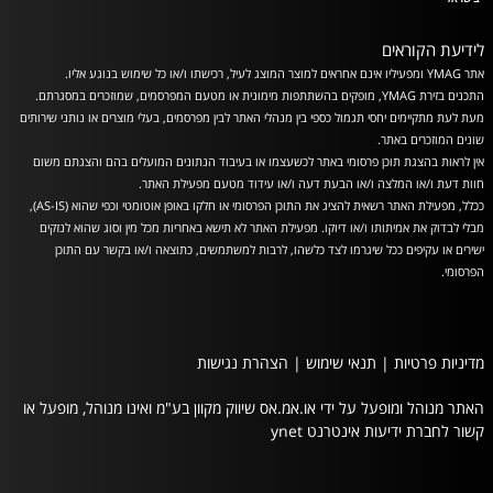
לידיעת הקוראים
אתר YMAG ומפעיליו אינם אחראים למוצר המוצג לעיל, רכישתו ו/או כל שימוש בנוגע אליו.
התכנים בזירת YMAG, מופקים בהשתתפות מימונית או מטעם המפרסמים, שמוזכרים במסגרתם.
מעת לעת מתקיימים יחסי תגמול כספי בין מנהלי האתר לבין מפרסמים, בעלי מוצרים או נותני שירותים
שונים המוזכרים באתר.
אין לראות בהצגת תוכן פרסומי באתר לכשעצמו או בעיבוד הנתונים המועלים בהם והצגתם משום
חוות דעת ו/או המלצה ו/או הבעת דעה ו/או עידוד מטעם מפעילת האתר.
ככלל, מפעילת האתר רשאית להציג את התוכן הפרסומי או חלקו באופן אוטומטי וכפי שהוא (AS-IS),
מבלי לבדוק את אמיתותו ו/או דיוקו. מפעילת האתר לא תישא באחריות מכל מין וסוג שהוא לנזקים
ישירים או עקיפים ככל שיגרמו לצד כלשהו, לרבות למשתמשים, כתוצאה ו/או בקשר עם התוכן
הפרסומי.
מדיניות פרטיות
|
תנאי שימוש
|
הצהרת נגישות
האתר מנוהל ומופעל על ידי או.אמ.אס שיווק מקוון בע"מ ואינו מנוהל, מופעל או
קשור לחברת ידיעות אינטרנט ynet